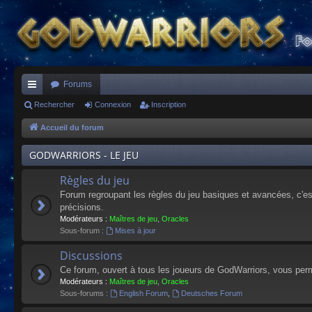
Forums
ac
Rechercher
Connexion
Inscription
co
Accueil du forum
ur
GODWARRIORS - LE JEU
ci
Règles du jeu
s
Forum regroupant les règles du jeu basiques et avancées, c'est 
précisions.
Modérateurs :
Maîtres de jeu
,
Oracles
Sous-forum :
Mises à jour
Discussions
Ce forum, ouvert à tous les joueurs de GodWarriors, vous perm
Modérateurs :
Maîtres de jeu
,
Oracles
Sous-forums :
English Forum
,
Deutsches Forum