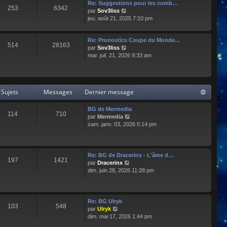
e
l
Re: Suggestions pour les comb…
253
6342
r
t
C
par
Sov3liss
n
e
o
jeu. août 21, 2025 7:10 pm
i
r
n
e
l
s
r
Re: Pronostics Coupe du Monde…
e
u
514
28163
m
C
par
Sov3liss
d
l
e
o
mar. juil. 21, 2026 9:33 am
e
t
s
n
r
e
s
s
n
r
a
u
i
l
g
l
e
e
Sujets
Messages
Dernier message
e
t
r
d
e
m
e
r
BG de Mermedia
e
r
114
710
l
C
par
Mermedia
s
n
e
o
sam. janv. 03, 2026 5:14 pm
s
i
d
n
a
e
e
s
g
r
r
u
e
m
n
l
e
Re: BG de Dracerinx - L'âme d…
197
1421
i
t
s
C
par
Dracerinx
e
e
s
o
dim. juin 28, 2026 11:28 pm
r
r
a
n
m
l
g
s
e
e
e
u
s
d
l
Re: BG Ulryk
103
548
s
e
t
C
par
Ulryk
a
r
e
o
dim. mai 17, 2026 1:44 pm
g
n
r
n