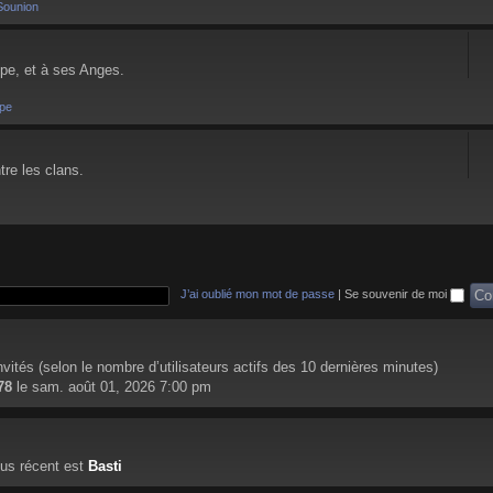
Sounion
pe, et à ses Anges.
pe
tre les clans.
J’ai oublié mon mot de passe
|
Se souvenir de moi
 invités (selon le nombre d’utilisateurs actifs des 10 dernières minutes)
78
le sam. août 01, 2026 7:00 pm
us récent est
Basti