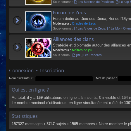
Sous-forums :
Les Marinas de Poséidon
,
Le cap 
Forum de Zeus
Forum dédié au Dieu des Dieux, Roi de l'Olym
Modérateur :
Oracles de Zeus
Sous-forums :
Les Anges de Zeus
,
Le Mont Olym
Alliances des clans
Stratégie et diplomatie autour des alliances en
Modérateur :
Maîtres de jeu
Sous-forum :
[BG] Les Rebelles
Connexion
•
Inscription
Nom d’utilisateur :
Mot de passe :
Qui est en ligne ?
Au total, il y a
169
utilisateurs en ligne :: 5 inscrits, 0 invisible et 164
Le nombre maximal d’utilisateurs en ligne simultanément a été de
130
Statistiques
157327
messages •
3747
sujets •
1505
membres • Notre membre le pl