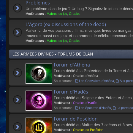
Problèmes
Un problème dans le jeu ? Un bug ? Signalez-le ici en le décri
Modérateurs :
Maîtres de jeu
,
Oracles
L'Agora (ex-discussions of the dead)
Parlez ici de vos passions : films, musique, livres ou mangas
trouverez aussi nos jeux et notamment le célèbre concours de
Modérateurs :
Maîtres de jeu
,
Oracles
LES ARMÉES DIVINES - FORUMS DE CLAN
Forum d'Athéna
Forum dédié à la Protectrice de la Terre et à 
Modérateur :
Oracles d'Athéna
Sous-forums :
Les Chevaliers d'Athéna
,
Aux port
Forum d'Hadès
Forum dédié au Seigneur des Enfers et à ses
Modérateur :
Oracles d'Hadès
Sous-forums :
Les Spectres d'Hadès
,
La porte d
Forum de Poséidon
Forum dédié au Maître des 7 océans et à ses
Modérateur :
Oracles de Poséidon