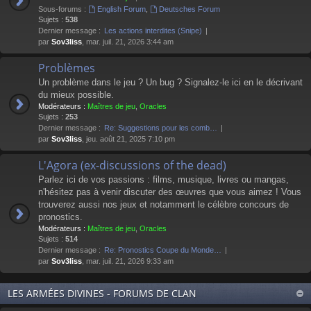
Sous-forums :
English Forum
,
Deutsches Forum
Sujets :
538
Dernier message :
Les actions interdites (Snipe)
par
Sov3liss
, mar. juil. 21, 2026 3:44 am
Problèmes
Un problème dans le jeu ? Un bug ? Signalez-le ici en le décrivant
du mieux possible.
Modérateurs :
Maîtres de jeu
,
Oracles
Sujets :
253
Dernier message :
Re: Suggestions pour les comb…
par
Sov3liss
, jeu. août 21, 2025 7:10 pm
L'Agora (ex-discussions of the dead)
Parlez ici de vos passions : films, musique, livres ou mangas,
n'hésitez pas à venir discuter des œuvres que vous aimez ! Vous
trouverez aussi nos jeux et notamment le célèbre concours de
pronostics.
Modérateurs :
Maîtres de jeu
,
Oracles
Sujets :
514
Dernier message :
Re: Pronostics Coupe du Monde…
par
Sov3liss
, mar. juil. 21, 2026 9:33 am
LES ARMÉES DIVINES - FORUMS DE CLAN