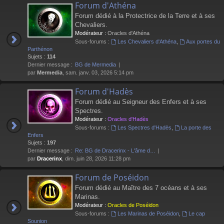
Forum d'Athéna
Forum dédié à la Protectrice de la Terre et à ses
Chevaliers.
Modérateur :
Oracles d'Athéna
Sous-forums :
Les Chevaliers d'Athéna
,
Aux portes du
Parthénon
Sujets :
114
Dernier message :
BG de Mermedia
par
Mermedia
, sam. janv. 03, 2026 5:14 pm
Forum d'Hadès
Forum dédié au Seigneur des Enfers et à ses
Spectres.
Modérateur :
Oracles d'Hadès
Sous-forums :
Les Spectres d'Hadès
,
La porte des
Enfers
Sujets :
197
Dernier message :
Re: BG de Dracerinx - L'âme d…
par
Dracerinx
, dim. juin 28, 2026 11:28 pm
Forum de Poséidon
Forum dédié au Maître des 7 océans et à ses
Marinas.
Modérateur :
Oracles de Poséidon
Sous-forums :
Les Marinas de Poséidon
,
Le cap
Sounion