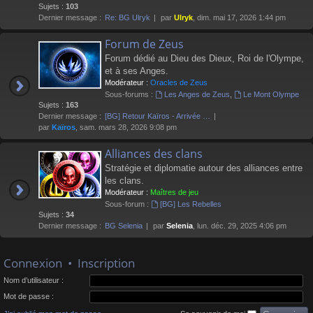
Sujets :
103
Dernier message :
Re: BG Ulryk
par
Ulryk
, dim. mai 17, 2026 1:44 pm
Forum de Zeus
Forum dédié au Dieu des Dieux, Roi de l'Olympe,
et à ses Anges.
Modérateur :
Oracles de Zeus
Sous-forums :
Les Anges de Zeus
,
Le Mont Olympe
Sujets :
163
Dernier message :
[BG] Retour Kaïros - Arrivée …
par
Kaïros
, sam. mars 28, 2026 9:08 pm
Alliances des clans
Stratégie et diplomatie autour des alliances entre
les clans.
Modérateur :
Maîtres de jeu
Sous-forum :
[BG] Les Rebelles
Sujets :
34
Dernier message :
BG Selenia
par
Selenia
, lun. déc. 29, 2025 4:06 pm
Connexion
•
Inscription
Nom d’utilisateur :
Mot de passe :