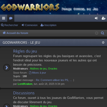
ac
Rechercher
or
Connexion
Inscription
on
ns
co
u
ne
cri
Accueil du forum
R
e
ur
m
xi
pti
GODWARRIORS - LE JEU
c
ci
s
on
on
h
Règles du jeu
s
e
Forum regroupant les règles du jeu basiques et avancées, c'est
r
l'endroit idéal pour les nouveaux joueurs et les autres qui ont
besoin de précisions.
c
Modérateurs :
Maîtres de jeu
,
Oracles
h
Sous-forum :
Mises à jour
e
Sujets :
188
Dernier message :
Re: Comment utiliser les PS, …
r
par
LordKraken
, lun. août 18, 2025 9:34 pm
Discussions
Ce forum, ouvert à tous les joueurs de GodWarriors, vous permet
de discuter librement du jeu.
Modérateurs :
Maîtres de jeu
,
Oracles