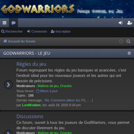
ac
Rechercher
or
Connexion
Inscription
on
ns
co
u
ne
cri
Accueil du forum
R
e
ur
m
xi
pti
GODWARRIORS - LE JEU
c
ci
s
on
on
h
Règles du jeu
s
e
Forum regroupant les règles du jeu basiques et avancées, c'est
r
l'endroit idéal pour les nouveaux joueurs et les autres qui ont
besoin de précisions.
c
Modérateurs :
Maîtres de jeu
,
Oracles
h
Sous-forum :
Mises à jour
e
Sujets :
188
Dernier message :
Re: Comment utiliser les PS, …
r
par
LordKraken
, lun. août 18, 2025 9:34 pm
Discussions
Ce forum, ouvert à tous les joueurs de GodWarriors, vous permet
de discuter librement du jeu.
Modérateurs :
Maîtres de jeu
,
Oracles