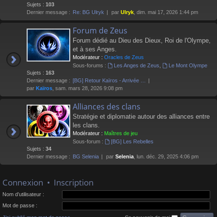
Sujets :
103
Dernier message :
Re: BG Ulryk
par
Ulryk
, dim. mai 17, 2026 1:44 pm
Forum de Zeus
Forum dédié au Dieu des Dieux, Roi de l'Olympe,
et à ses Anges.
Modérateur :
Oracles de Zeus
Sous-forums :
Les Anges de Zeus
,
Le Mont Olympe
Sujets :
163
Dernier message :
[BG] Retour Kaïros - Arrivée …
par
Kaïros
, sam. mars 28, 2026 9:08 pm
Alliances des clans
Stratégie et diplomatie autour des alliances entre
les clans.
Modérateur :
Maîtres de jeu
Sous-forum :
[BG] Les Rebelles
Sujets :
34
Dernier message :
BG Selenia
par
Selenia
, lun. déc. 29, 2025 4:06 pm
Connexion
•
Inscription
Nom d’utilisateur :
Mot de passe :