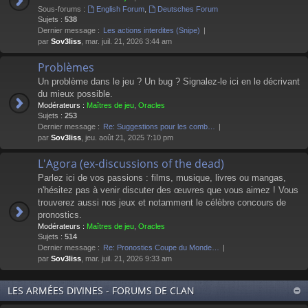
Sous-forums :
English Forum
,
Deutsches Forum
Sujets :
538
Dernier message :
Les actions interdites (Snipe)
par
Sov3liss
, mar. juil. 21, 2026 3:44 am
Problèmes
Un problème dans le jeu ? Un bug ? Signalez-le ici en le décrivant
du mieux possible.
Modérateurs :
Maîtres de jeu
,
Oracles
Sujets :
253
Dernier message :
Re: Suggestions pour les comb…
par
Sov3liss
, jeu. août 21, 2025 7:10 pm
L'Agora (ex-discussions of the dead)
Parlez ici de vos passions : films, musique, livres ou mangas,
n'hésitez pas à venir discuter des œuvres que vous aimez ! Vous
trouverez aussi nos jeux et notamment le célèbre concours de
pronostics.
Modérateurs :
Maîtres de jeu
,
Oracles
Sujets :
514
Dernier message :
Re: Pronostics Coupe du Monde…
par
Sov3liss
, mar. juil. 21, 2026 9:33 am
LES ARMÉES DIVINES - FORUMS DE CLAN