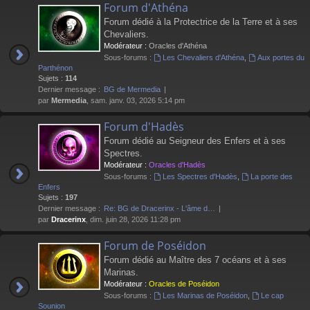
Forum d'Athéna
Forum dédié à la Protectrice de la Terre et à ses
Chevaliers.
Modérateur :
Oracles d'Athéna
Sous-forums :
Les Chevaliers d'Athéna
,
Aux portes du
Parthénon
Sujets :
114
Dernier message :
BG de Mermedia
par
Mermedia
, sam. janv. 03, 2026 5:14 pm
Forum d'Hadès
Forum dédié au Seigneur des Enfers et à ses
Spectres.
Modérateur :
Oracles d'Hadès
Sous-forums :
Les Spectres d'Hadès
,
La porte des
Enfers
Sujets :
197
Dernier message :
Re: BG de Dracerinx - L'âme d…
par
Dracerinx
, dim. juin 28, 2026 11:28 pm
Forum de Poséidon
Forum dédié au Maître des 7 océans et à ses
Marinas.
Modérateur :
Oracles de Poséidon
Sous-forums :
Les Marinas de Poséidon
,
Le cap
Sounion