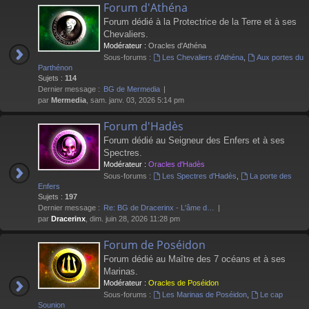
Forum d'Athéna
Forum dédié à la Protectrice de la Terre et à ses
Chevaliers.
Modérateur :
Oracles d'Athéna
Sous-forums :
Les Chevaliers d'Athéna
,
Aux portes du
Parthénon
Sujets :
114
Dernier message :
BG de Mermedia
par
Mermedia
, sam. janv. 03, 2026 5:14 pm
Forum d'Hadès
Forum dédié au Seigneur des Enfers et à ses
Spectres.
Modérateur :
Oracles d'Hadès
Sous-forums :
Les Spectres d'Hadès
,
La porte des
Enfers
Sujets :
197
Dernier message :
Re: BG de Dracerinx - L'âme d…
par
Dracerinx
, dim. juin 28, 2026 11:28 pm
Forum de Poséidon
Forum dédié au Maître des 7 océans et à ses
Marinas.
Modérateur :
Oracles de Poséidon
Sous-forums :
Les Marinas de Poséidon
,
Le cap
Sounion