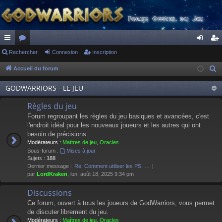
ac
Rechercher
or
Connexion
Inscription
on
ns
co
u
ne
cri
Accueil du forum
R
e
ur
m
xi
pti
GODWARRIORS - LE JEU
c
ci
s
on
on
h
Règles du jeu
s
e
Forum regroupant les règles du jeu basiques et avancées, c'est
r
l'endroit idéal pour les nouveaux joueurs et les autres qui ont
besoin de précisions.
c
Modérateurs :
Maîtres de jeu
,
Oracles
h
Sous-forum :
Mises à jour
e
Sujets :
188
Dernier message :
Re: Comment utiliser les PS, …
r
par
LordKraken
, lun. août 18, 2025 9:34 pm
Discussions
Ce forum, ouvert à tous les joueurs de GodWarriors, vous permet
de discuter librement du jeu.
Modérateurs :
Maîtres de jeu
,
Oracles