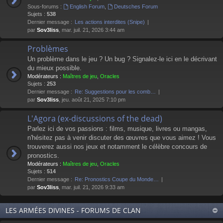
Sous-forums :
English Forum
,
Deutsches Forum
Sujets :
538
Dernier message :
Les actions interdites (Snipe)
par
Sov3liss
, mar. juil. 21, 2026 3:44 am
Problèmes
Un problème dans le jeu ? Un bug ? Signalez-le ici en le décrivant
du mieux possible.
Modérateurs :
Maîtres de jeu
,
Oracles
Sujets :
253
Dernier message :
Re: Suggestions pour les comb…
par
Sov3liss
, jeu. août 21, 2025 7:10 pm
L'Agora (ex-discussions of the dead)
Parlez ici de vos passions : films, musique, livres ou mangas,
n'hésitez pas à venir discuter des œuvres que vous aimez ! Vous
trouverez aussi nos jeux et notamment le célèbre concours de
pronostics.
Modérateurs :
Maîtres de jeu
,
Oracles
Sujets :
514
Dernier message :
Re: Pronostics Coupe du Monde…
par
Sov3liss
, mar. juil. 21, 2026 9:33 am
LES ARMÉES DIVINES - FORUMS DE CLAN