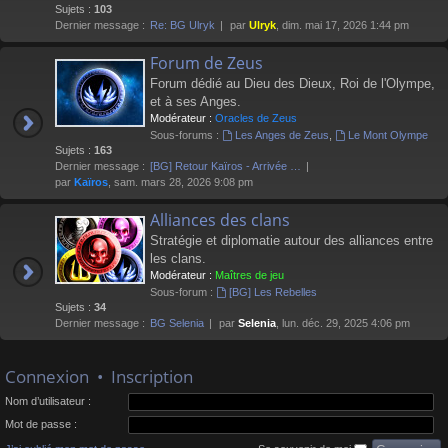
Sujets :
103
Dernier message :
Re: BG Ulryk
par
Ulryk
, dim. mai 17, 2026 1:44 pm
Forum de Zeus
Forum dédié au Dieu des Dieux, Roi de l'Olympe,
et à ses Anges.
Modérateur :
Oracles de Zeus
Sous-forums :
Les Anges de Zeus
,
Le Mont Olympe
Sujets :
163
Dernier message :
[BG] Retour Kaïros - Arrivée …
par
Kaïros
, sam. mars 28, 2026 9:08 pm
Alliances des clans
Stratégie et diplomatie autour des alliances entre
les clans.
Modérateur :
Maîtres de jeu
Sous-forum :
[BG] Les Rebelles
Sujets :
34
Dernier message :
BG Selenia
par
Selenia
, lun. déc. 29, 2025 4:06 pm
Connexion
•
Inscription
Nom d’utilisateur :
Mot de passe :