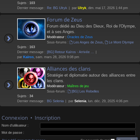
Sujets :
103
Dernier message :
Re: BG Ulryk
par
Ulryk
, dim. mai 17, 2026 1:44 pm
Forum de Zeus
Forum dédié au Dieu des Dieux, Roi de l'Olympe,
et à ses Anges.
Modérateur :
Oracles de Zeus
Sous-forums :
Les Anges de Zeus
,
Le Mont Olympe
Sujets :
163
Dernier message :
[BG] Retour Kaïros - Arrivée …
par
Kaïros
, sam. mars 28, 2026 9:08 pm
Alliances des clans
Stratégie et diplomatie autour des alliances entre
les clans.
Modérateur :
Maîtres de jeu
Sous-forum :
[BG] Les Rebelles
Sujets :
34
Dernier message :
BG Selenia
par
Selenia
, lun. déc. 29, 2025 4:06 pm
Connexion
•
Inscription
Nom d’utilisateur :
Mot de passe :