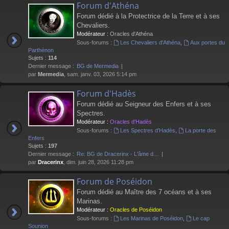
Forum d'Athéna
Forum dédié à la Protectrice de la Terre et à ses
Chevaliers.
Modérateur :
Oracles d'Athéna
Sous-forums :
Les Chevaliers d'Athéna
,
Aux portes du
Parthénon
Sujets :
114
Dernier message :
BG de Mermedia
par
Mermedia
, sam. janv. 03, 2026 5:14 pm
Forum d'Hadès
Forum dédié au Seigneur des Enfers et à ses
Spectres.
Modérateur :
Oracles d'Hadès
Sous-forums :
Les Spectres d'Hadès
,
La porte des
Enfers
Sujets :
197
Dernier message :
Re: BG de Dracerinx - L'âme d…
par
Dracerinx
, dim. juin 28, 2026 11:28 pm
Forum de Poséidon
Forum dédié au Maître des 7 océans et à ses
Marinas.
Modérateur :
Oracles de Poséidon
Sous-forums :
Les Marinas de Poséidon
,
Le cap
Sounion