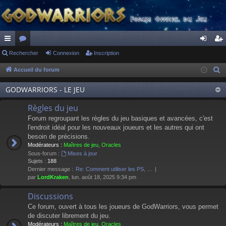
ac
Rechercher
or
Connexion
Inscription
on
ns
co
u
ne
cri
Accueil du forum
R
e
ur
m
xi
pti
GODWARRIORS - LE JEU
c
ci
s
on
on
h
Règles du jeu
s
e
Forum regroupant les règles du jeu basiques et avancées, c'est
r
l'endroit idéal pour les nouveaux joueurs et les autres qui ont
besoin de précisions.
c
Modérateurs :
Maîtres de jeu
,
Oracles
h
Sous-forum :
Mises à jour
e
Sujets :
188
Dernier message :
Re: Comment utiliser les PS, …
r
par
LordKraken
, lun. août 18, 2025 9:34 pm
Discussions
Ce forum, ouvert à tous les joueurs de GodWarriors, vous permet
de discuter librement du jeu.
Modérateurs :
Maîtres de jeu
,
Oracles