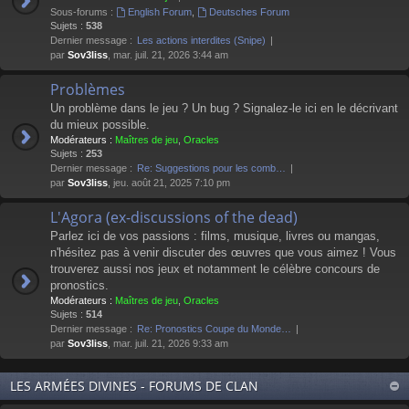
Sous-forums :
English Forum
,
Deutsches Forum
Sujets :
538
Dernier message :
Les actions interdites (Snipe)
par
Sov3liss
, mar. juil. 21, 2026 3:44 am
Problèmes
Un problème dans le jeu ? Un bug ? Signalez-le ici en le décrivant
du mieux possible.
Modérateurs :
Maîtres de jeu
,
Oracles
Sujets :
253
Dernier message :
Re: Suggestions pour les comb…
par
Sov3liss
, jeu. août 21, 2025 7:10 pm
L'Agora (ex-discussions of the dead)
Parlez ici de vos passions : films, musique, livres ou mangas,
n'hésitez pas à venir discuter des œuvres que vous aimez ! Vous
trouverez aussi nos jeux et notamment le célèbre concours de
pronostics.
Modérateurs :
Maîtres de jeu
,
Oracles
Sujets :
514
Dernier message :
Re: Pronostics Coupe du Monde…
par
Sov3liss
, mar. juil. 21, 2026 9:33 am
LES ARMÉES DIVINES - FORUMS DE CLAN