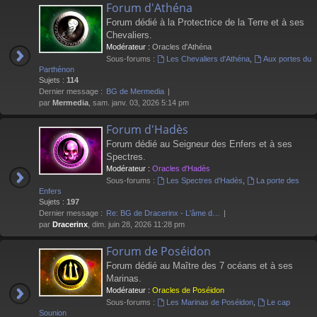
Forum d'Athéna
Forum dédié à la Protectrice de la Terre et à ses
Chevaliers.
Modérateur :
Oracles d'Athéna
Sous-forums :
Les Chevaliers d'Athéna
,
Aux portes du
Parthénon
Sujets :
114
Dernier message :
BG de Mermedia
par
Mermedia
, sam. janv. 03, 2026 5:14 pm
Forum d'Hadès
Forum dédié au Seigneur des Enfers et à ses
Spectres.
Modérateur :
Oracles d'Hadès
Sous-forums :
Les Spectres d'Hadès
,
La porte des
Enfers
Sujets :
197
Dernier message :
Re: BG de Dracerinx - L'âme d…
par
Dracerinx
, dim. juin 28, 2026 11:28 pm
Forum de Poséidon
Forum dédié au Maître des 7 océans et à ses
Marinas.
Modérateur :
Oracles de Poséidon
Sous-forums :
Les Marinas de Poséidon
,
Le cap
Sounion