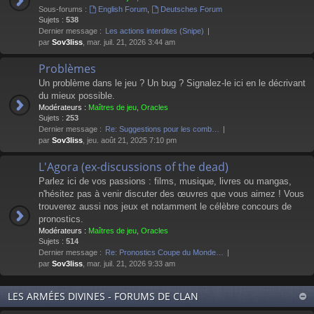
Sous-forums :
English Forum
,
Deutsches Forum
Sujets :
538
Dernier message :
Les actions interdites (Snipe)
par
Sov3liss
, mar. juil. 21, 2026 3:44 am
Problèmes
Un problème dans le jeu ? Un bug ? Signalez-le ici en le décrivant
du mieux possible.
Modérateurs :
Maîtres de jeu
,
Oracles
Sujets :
253
Dernier message :
Re: Suggestions pour les comb…
par
Sov3liss
, jeu. août 21, 2025 7:10 pm
L'Agora (ex-discussions of the dead)
Parlez ici de vos passions : films, musique, livres ou mangas,
n'hésitez pas à venir discuter des œuvres que vous aimez ! Vous
trouverez aussi nos jeux et notamment le célèbre concours de
pronostics.
Modérateurs :
Maîtres de jeu
,
Oracles
Sujets :
514
Dernier message :
Re: Pronostics Coupe du Monde…
par
Sov3liss
, mar. juil. 21, 2026 9:33 am
LES ARMÉES DIVINES - FORUMS DE CLAN