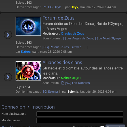
Sujets :
103
Dernier message :
Re: BG Ulryk
par
Ulryk
, dim. mai 17, 2026 1:44 pm
Forum de Zeus
Forum dédié au Dieu des Dieux, Roi de l'Olympe,
et à ses Anges.
Modérateur :
Oracles de Zeus
Sous-forums :
Les Anges de Zeus
,
Le Mont Olympe
Sujets :
163
Dernier message :
[BG] Retour Kaïros - Arrivée …
par
Kaïros
, sam. mars 28, 2026 9:08 pm
Alliances des clans
Stratégie et diplomatie autour des alliances entre
les clans.
Modérateur :
Maîtres de jeu
Sous-forum :
[BG] Les Rebelles
Sujets :
34
Dernier message :
BG Selenia
par
Selenia
, lun. déc. 29, 2025 4:06 pm
Connexion
•
Inscription
Nom d’utilisateur :
Mot de passe :