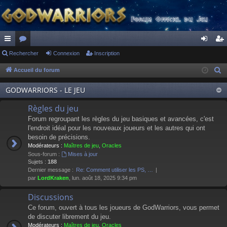
ac
Rechercher
or
Connexion
Inscription
on
ns
co
u
ne
cri
Accueil du forum
R
e
ur
m
xi
pti
GODWARRIORS - LE JEU
c
ci
s
on
on
h
Règles du jeu
s
e
Forum regroupant les règles du jeu basiques et avancées, c'est
r
l'endroit idéal pour les nouveaux joueurs et les autres qui ont
besoin de précisions.
c
Modérateurs :
Maîtres de jeu
,
Oracles
h
Sous-forum :
Mises à jour
e
Sujets :
188
Dernier message :
Re: Comment utiliser les PS, …
r
par
LordKraken
, lun. août 18, 2025 9:34 pm
Discussions
Ce forum, ouvert à tous les joueurs de GodWarriors, vous permet
de discuter librement du jeu.
Modérateurs :
Maîtres de jeu
,
Oracles