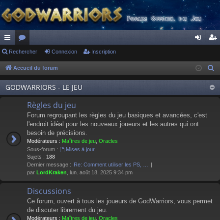
ac
Rechercher
or
Connexion
Inscription
on
ns
co
u
ne
cri
Accueil du forum
R
e
ur
m
xi
pti
GODWARRIORS - LE JEU
c
ci
s
on
on
h
Règles du jeu
s
e
Forum regroupant les règles du jeu basiques et avancées, c'est
r
l'endroit idéal pour les nouveaux joueurs et les autres qui ont
besoin de précisions.
c
Modérateurs :
Maîtres de jeu
,
Oracles
h
Sous-forum :
Mises à jour
e
Sujets :
188
Dernier message :
Re: Comment utiliser les PS, …
r
par
LordKraken
, lun. août 18, 2025 9:34 pm
Discussions
Ce forum, ouvert à tous les joueurs de GodWarriors, vous permet
de discuter librement du jeu.
Modérateurs :
Maîtres de jeu
,
Oracles