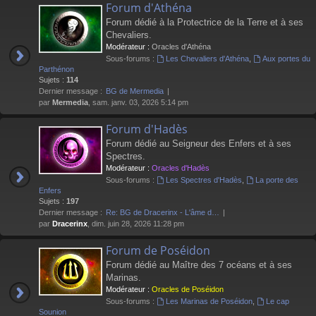
Forum d'Athéna
Forum dédié à la Protectrice de la Terre et à ses
Chevaliers.
Modérateur :
Oracles d'Athéna
Sous-forums :
Les Chevaliers d'Athéna
,
Aux portes du
Parthénon
Sujets :
114
Dernier message :
BG de Mermedia
par
Mermedia
, sam. janv. 03, 2026 5:14 pm
Forum d'Hadès
Forum dédié au Seigneur des Enfers et à ses
Spectres.
Modérateur :
Oracles d'Hadès
Sous-forums :
Les Spectres d'Hadès
,
La porte des
Enfers
Sujets :
197
Dernier message :
Re: BG de Dracerinx - L'âme d…
par
Dracerinx
, dim. juin 28, 2026 11:28 pm
Forum de Poséidon
Forum dédié au Maître des 7 océans et à ses
Marinas.
Modérateur :
Oracles de Poséidon
Sous-forums :
Les Marinas de Poséidon
,
Le cap
Sounion