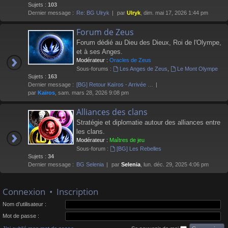
Sujets :
103
Dernier message :
Re: BG Ulryk
par
Ulryk
, dim. mai 17, 2026 1:44 pm
Forum de Zeus
Forum dédié au Dieu des Dieux, Roi de l'Olympe,
et à ses Anges.
Modérateur :
Oracles de Zeus
Sous-forums :
Les Anges de Zeus
,
Le Mont Olympe
Sujets :
163
Dernier message :
[BG] Retour Kaïros - Arrivée …
par
Kaïros
, sam. mars 28, 2026 9:08 pm
Alliances des clans
Stratégie et diplomatie autour des alliances entre
les clans.
Modérateur :
Maîtres de jeu
Sous-forum :
[BG] Les Rebelles
Sujets :
34
Dernier message :
BG Selenia
par
Selenia
, lun. déc. 29, 2025 4:06 pm
Connexion
•
Inscription
Nom d’utilisateur :
Mot de passe :