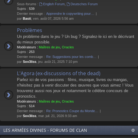
Sous-forums :
English Forum
,
Deutsches Forum
Sujets :
539
Dernier message :
Apprendre le copywriting pour…
par
Basti
, ven. août 07, 2026 5:56 am
Problèmes
Un problème dans le jeu ? Un bug ? Signalez-le ici en le décrivant
du mieux possible.
Modérateurs :
Maîtres de jeu
,
Oracles
Sujets :
253
Dernier message :
Re: Suggestions pour les comb…
par
Sov3liss
, jeu. août 21, 2025 7:10 pm
L'Agora (ex-discussions of the dead)
Parlez ici de vos passions : films, musique, livres ou mangas,
n'hésitez pas à venir discuter des œuvres que vous aimez ! Vous
trouverez aussi nos jeux et notamment le célèbre concours de
pronostics.
Modérateurs :
Maîtres de jeu
,
Oracles
Sujets :
514
Dernier message :
Re: Pronostics Coupe du Monde…
par
Sov3liss
, mar. juil. 21, 2026 9:33 am
LES ARMÉES DIVINES - FORUMS DE CLAN