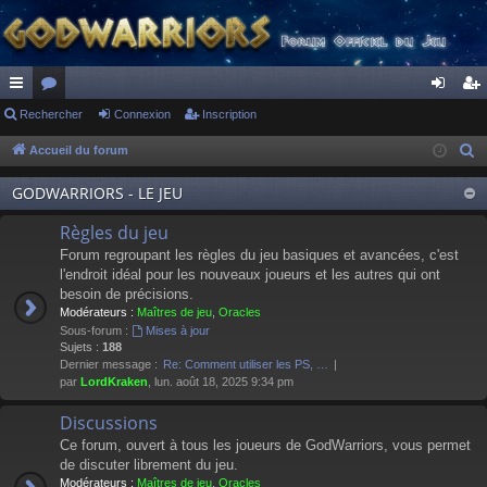
ac
Rechercher
or
Connexion
Inscription
on
ns
co
u
ne
cri
Accueil du forum
R
e
ur
m
xi
pti
GODWARRIORS - LE JEU
c
ci
s
on
on
h
Règles du jeu
s
e
Forum regroupant les règles du jeu basiques et avancées, c'est
r
l'endroit idéal pour les nouveaux joueurs et les autres qui ont
besoin de précisions.
c
Modérateurs :
Maîtres de jeu
,
Oracles
h
Sous-forum :
Mises à jour
e
Sujets :
188
Dernier message :
Re: Comment utiliser les PS, …
r
par
LordKraken
, lun. août 18, 2025 9:34 pm
Discussions
Ce forum, ouvert à tous les joueurs de GodWarriors, vous permet
de discuter librement du jeu.
Modérateurs :
Maîtres de jeu
,
Oracles