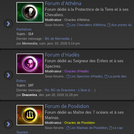
Forum d'Athéna
Forum dédié à la Protectrice de la Terre et à ses
Chevaliers.
Modérateur :
Oracles d'Athéna
Sous-forums :
Les Chevaliers d'Athéna
,
Aux portes du
Parthénon
Sujets :
114
Dernier message :
BG de Mermedia
par
Mermedia
, sam. janv. 03, 2026 5:14 pm
Forum d'Hadès
Forum dédié au Seigneur des Enfers et à ses
Spectres.
Modérateur :
Oracles d'Hadès
Sous-forums :
Les Spectres d'Hadès
,
La porte des
Enfers
Sujets :
197
Dernier message :
Re: BG de Dracerinx - L'âme d…
par
Dracerinx
, dim. juin 28, 2026 11:28 pm
Forum de Poséidon
Forum dédié au Maître des 7 océans et à ses
Marinas.
Modérateur :
Oracles de Poséidon
Sous-forums :
Les Marinas de Poséidon
,
Le cap
Sounion