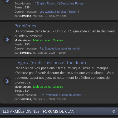
Sous-forums :
English Forum
,
Deutsches Forum
Sujets :
538
Dernier message :
Les actions interdites (Snipe)
par
Sov3liss
, mar. juil. 21, 2026 3:44 am
Problèmes
Un problème dans le jeu ? Un bug ? Signalez-le ici en le décrivant
du mieux possible.
Modérateurs :
Maîtres de jeu
,
Oracles
Sujets :
253
Dernier message :
Re: Suggestions pour les comb…
par
Sov3liss
, jeu. août 21, 2025 7:10 pm
L'Agora (ex-discussions of the dead)
Parlez ici de vos passions : films, musique, livres ou mangas,
n'hésitez pas à venir discuter des œuvres que vous aimez ! Vous
trouverez aussi nos jeux et notamment le célèbre concours de
pronostics.
Modérateurs :
Maîtres de jeu
,
Oracles
Sujets :
514
Dernier message :
Re: Pronostics Coupe du Monde…
par
Sov3liss
, mar. juil. 21, 2026 9:33 am
LES ARMÉES DIVINES - FORUMS DE CLAN