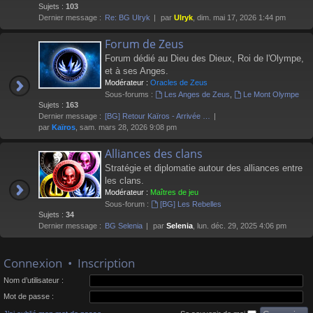
Sujets :
103
Dernier message :
Re: BG Ulryk
par
Ulryk
, dim. mai 17, 2026 1:44 pm
Forum de Zeus
Forum dédié au Dieu des Dieux, Roi de l'Olympe,
et à ses Anges.
Modérateur :
Oracles de Zeus
Sous-forums :
Les Anges de Zeus
,
Le Mont Olympe
Sujets :
163
Dernier message :
[BG] Retour Kaïros - Arrivée …
par
Kaïros
, sam. mars 28, 2026 9:08 pm
Alliances des clans
Stratégie et diplomatie autour des alliances entre
les clans.
Modérateur :
Maîtres de jeu
Sous-forum :
[BG] Les Rebelles
Sujets :
34
Dernier message :
BG Selenia
par
Selenia
, lun. déc. 29, 2025 4:06 pm
Connexion
•
Inscription
Nom d’utilisateur :
Mot de passe :