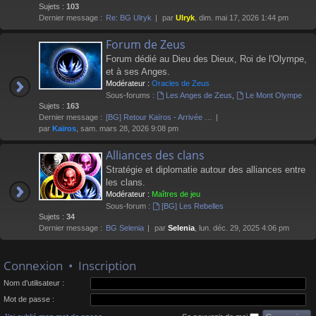
Sujets :
103
Dernier message :
Re: BG Ulryk
par
Ulryk
, dim. mai 17, 2026 1:44 pm
Forum de Zeus
Forum dédié au Dieu des Dieux, Roi de l'Olympe,
et à ses Anges.
Modérateur :
Oracles de Zeus
Sous-forums :
Les Anges de Zeus
,
Le Mont Olympe
Sujets :
163
Dernier message :
[BG] Retour Kaïros - Arrivée …
par
Kaïros
, sam. mars 28, 2026 9:08 pm
Alliances des clans
Stratégie et diplomatie autour des alliances entre
les clans.
Modérateur :
Maîtres de jeu
Sous-forum :
[BG] Les Rebelles
Sujets :
34
Dernier message :
BG Selenia
par
Selenia
, lun. déc. 29, 2025 4:06 pm
Connexion
•
Inscription
Nom d’utilisateur :
Mot de passe :