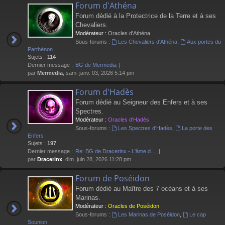
Forum d'Athéna
Forum dédié à la Protectrice de la Terre et à ses
Chevaliers.
Modérateur :
Oracles d'Athéna
Sous-forums :
Les Chevaliers d'Athéna
,
Aux portes du
Parthénon
Sujets :
114
Dernier message :
BG de Mermedia
par
Mermedia
, sam. janv. 03, 2026 5:14 pm
Forum d'Hadès
Forum dédié au Seigneur des Enfers et à ses
Spectres.
Modérateur :
Oracles d'Hadès
Sous-forums :
Les Spectres d'Hadès
,
La porte des
Enfers
Sujets :
197
Dernier message :
Re: BG de Dracerinx - L'âme d…
par
Dracerinx
, dim. juin 28, 2026 11:28 pm
Forum de Poséidon
Forum dédié au Maître des 7 océans et à ses
Marinas.
Modérateur :
Oracles de Poséidon
Sous-forums :
Les Marinas de Poséidon
,
Le cap
Sounion