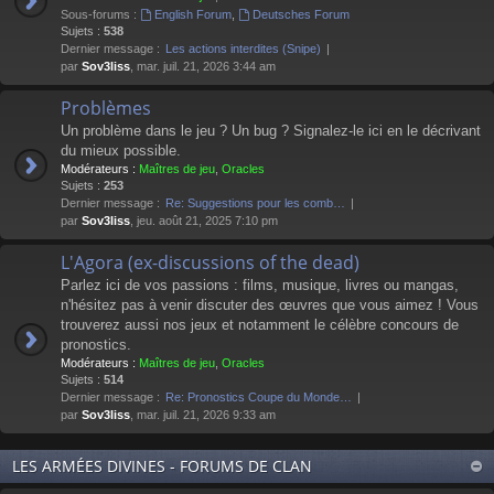
Sous-forums :
English Forum
,
Deutsches Forum
Sujets :
538
Dernier message :
Les actions interdites (Snipe)
par
Sov3liss
, mar. juil. 21, 2026 3:44 am
Problèmes
Un problème dans le jeu ? Un bug ? Signalez-le ici en le décrivant
du mieux possible.
Modérateurs :
Maîtres de jeu
,
Oracles
Sujets :
253
Dernier message :
Re: Suggestions pour les comb…
par
Sov3liss
, jeu. août 21, 2025 7:10 pm
L'Agora (ex-discussions of the dead)
Parlez ici de vos passions : films, musique, livres ou mangas,
n'hésitez pas à venir discuter des œuvres que vous aimez ! Vous
trouverez aussi nos jeux et notamment le célèbre concours de
pronostics.
Modérateurs :
Maîtres de jeu
,
Oracles
Sujets :
514
Dernier message :
Re: Pronostics Coupe du Monde…
par
Sov3liss
, mar. juil. 21, 2026 9:33 am
LES ARMÉES DIVINES - FORUMS DE CLAN