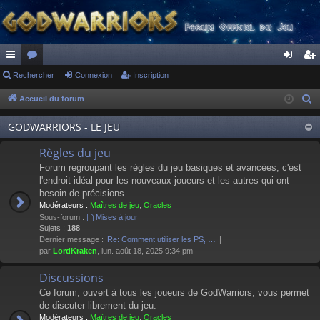
ac
Rechercher
or
Connexion
Inscription
on
ns
co
u
ne
cri
Accueil du forum
R
e
ur
m
xi
pti
GODWARRIORS - LE JEU
c
ci
s
on
on
h
Règles du jeu
s
e
Forum regroupant les règles du jeu basiques et avancées, c'est
r
l'endroit idéal pour les nouveaux joueurs et les autres qui ont
besoin de précisions.
c
Modérateurs :
Maîtres de jeu
,
Oracles
h
Sous-forum :
Mises à jour
e
Sujets :
188
Dernier message :
Re: Comment utiliser les PS, …
r
par
LordKraken
, lun. août 18, 2025 9:34 pm
Discussions
Ce forum, ouvert à tous les joueurs de GodWarriors, vous permet
de discuter librement du jeu.
Modérateurs :
Maîtres de jeu
,
Oracles