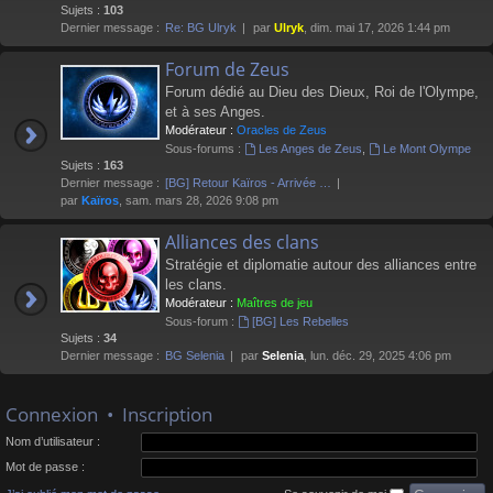
Sujets :
103
Dernier message :
Re: BG Ulryk
par
Ulryk
, dim. mai 17, 2026 1:44 pm
Forum de Zeus
Forum dédié au Dieu des Dieux, Roi de l'Olympe,
et à ses Anges.
Modérateur :
Oracles de Zeus
Sous-forums :
Les Anges de Zeus
,
Le Mont Olympe
Sujets :
163
Dernier message :
[BG] Retour Kaïros - Arrivée …
par
Kaïros
, sam. mars 28, 2026 9:08 pm
Alliances des clans
Stratégie et diplomatie autour des alliances entre
les clans.
Modérateur :
Maîtres de jeu
Sous-forum :
[BG] Les Rebelles
Sujets :
34
Dernier message :
BG Selenia
par
Selenia
, lun. déc. 29, 2025 4:06 pm
Connexion
•
Inscription
Nom d’utilisateur :
Mot de passe :