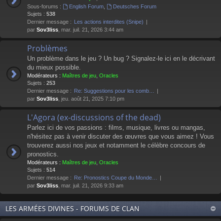
Sous-forums :
English Forum
,
Deutsches Forum
Sujets :
538
Dernier message :
Les actions interdites (Snipe)
par
Sov3liss
, mar. juil. 21, 2026 3:44 am
Problèmes
Un problème dans le jeu ? Un bug ? Signalez-le ici en le décrivant
du mieux possible.
Modérateurs :
Maîtres de jeu
,
Oracles
Sujets :
253
Dernier message :
Re: Suggestions pour les comb…
par
Sov3liss
, jeu. août 21, 2025 7:10 pm
L'Agora (ex-discussions of the dead)
Parlez ici de vos passions : films, musique, livres ou mangas,
n'hésitez pas à venir discuter des œuvres que vous aimez ! Vous
trouverez aussi nos jeux et notamment le célèbre concours de
pronostics.
Modérateurs :
Maîtres de jeu
,
Oracles
Sujets :
514
Dernier message :
Re: Pronostics Coupe du Monde…
par
Sov3liss
, mar. juil. 21, 2026 9:33 am
LES ARMÉES DIVINES - FORUMS DE CLAN