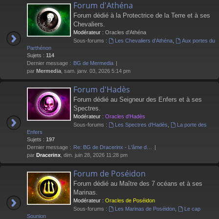
Forum d'Athéna
Forum dédié à la Protectrice de la Terre et à ses
Chevaliers.
Modérateur :
Oracles d'Athéna
Sous-forums :
Les Chevaliers d'Athéna
,
Aux portes du
Parthénon
Sujets :
114
Dernier message :
BG de Mermedia
par
Mermedia
, sam. janv. 03, 2026 5:14 pm
Forum d'Hadès
Forum dédié au Seigneur des Enfers et à ses
Spectres.
Modérateur :
Oracles d'Hadès
Sous-forums :
Les Spectres d'Hadès
,
La porte des
Enfers
Sujets :
197
Dernier message :
Re: BG de Dracerinx - L'âme d…
par
Dracerinx
, dim. juin 28, 2026 11:28 pm
Forum de Poséidon
Forum dédié au Maître des 7 océans et à ses
Marinas.
Modérateur :
Oracles de Poséidon
Sous-forums :
Les Marinas de Poséidon
,
Le cap
Sounion