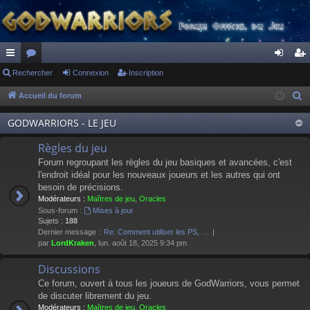
ac
Rechercher
or
Connexion
Inscription
on
ns
co
u
ne
cri
Accueil du forum
R
e
ur
m
xi
pti
GODWARRIORS - LE JEU
c
ci
s
on
on
h
Règles du jeu
s
e
Forum regroupant les règles du jeu basiques et avancées, c'est
r
l'endroit idéal pour les nouveaux joueurs et les autres qui ont
besoin de précisions.
c
Modérateurs :
Maîtres de jeu
,
Oracles
h
Sous-forum :
Mises à jour
e
Sujets :
188
Dernier message :
Re: Comment utiliser les PS, …
r
par
LordKraken
, lun. août 18, 2025 9:34 pm
Discussions
Ce forum, ouvert à tous les joueurs de GodWarriors, vous permet
de discuter librement du jeu.
Modérateurs :
Maîtres de jeu
,
Oracles