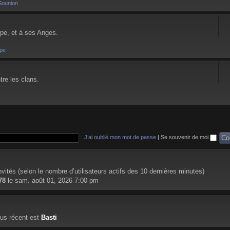
Sounion
pe, et à ses Anges.
pe
tre les clans.
J’ai oublié mon mot de passe
|
Se souvenir de moi
 invités (selon le nombre d’utilisateurs actifs des 10 dernières minutes)
78
le sam. août 01, 2026 7:00 pm
us récent est
Basti