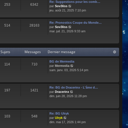
e
l
Re: Suggestions pour les comb…
253
6342
r
t
C
par
Sov3liss
n
e
o
jeu. août 21, 2025 7:10 pm
i
r
n
e
l
s
r
Re: Pronostics Coupe du Monde…
e
u
514
28163
m
C
par
Sov3liss
d
l
e
o
mar. juil. 21, 2026 9:33 am
e
t
s
n
r
e
s
s
n
r
a
u
i
l
g
l
e
e
Sujets
Messages
Dernier message
e
t
r
d
e
m
e
r
BG de Mermedia
e
r
114
710
l
C
par
Mermedia
s
n
e
o
sam. janv. 03, 2026 5:14 pm
s
i
d
n
a
e
e
s
g
r
r
u
e
m
n
l
e
Re: BG de Dracerinx - L'âme d…
197
1421
i
t
s
C
par
Dracerinx
e
e
s
o
dim. juin 28, 2026 11:28 pm
r
r
a
n
m
l
g
s
e
e
e
u
s
d
l
Re: BG Ulryk
103
548
s
e
t
C
par
Ulryk
a
r
e
o
dim. mai 17, 2026 1:44 pm
g
n
r
n