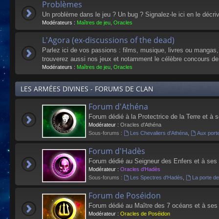
Problèmes
Un problème dans le jeu ? Un bug ? Signalez-le ici en le décri
Modérateurs :
Maîtres de jeu
,
Oracles
L'Agora (ex-discussions of the dead)
Parlez ici de vos passions : films, musique, livres ou mangas
trouverez aussi nos jeux et notamment le célèbre concours de
Modérateurs :
Maîtres de jeu
,
Oracles
LES ARMÉES DIVINES - FORUMS DE CLAN
Forum d'Athéna
Forum dédié à la Protectrice de la Terre et à 
Modérateur :
Oracles d'Athéna
Sous-forums :
Les Chevaliers d'Athéna
,
Aux port
Forum d'Hadès
Forum dédié au Seigneur des Enfers et à ses
Modérateur :
Oracles d'Hadès
Sous-forums :
Les Spectres d'Hadès
,
La porte d
Forum de Poséidon
Forum dédié au Maître des 7 océans et à ses
Modérateur :
Oracles de Poséidon