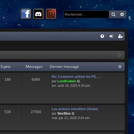
Recherc
Rech
R
FA
on
ns
Q
ne
cri
xi
pti
Sujets
Messages
Dernier message
on
on
Re: Comment utiliser les PS, …
188
6084
C
par
LordKraken
o
lun. août 18, 2025 9:34 pm
n
s
u
l
t
Les actions interdites (Snipe)
538
27560
e
C
par
Sov3liss
r
o
mar. juil. 21, 2026 3:44 am
l
n
e
s
d
u