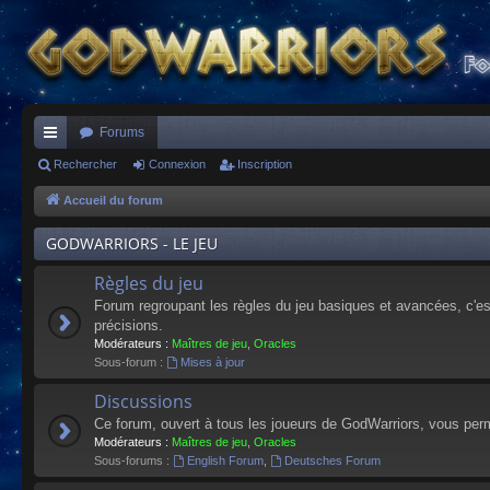
Forums
ac
Rechercher
Connexion
Inscription
co
Accueil du forum
ur
GODWARRIORS - LE JEU
ci
Règles du jeu
s
Forum regroupant les règles du jeu basiques et avancées, c'est 
précisions.
Modérateurs :
Maîtres de jeu
,
Oracles
Sous-forum :
Mises à jour
Discussions
Ce forum, ouvert à tous les joueurs de GodWarriors, vous perm
Modérateurs :
Maîtres de jeu
,
Oracles
Sous-forums :
English Forum
,
Deutsches Forum