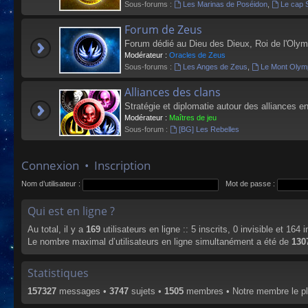
Sous-forums :
Les Marinas de Poséidon
,
Le cap 
Forum de Zeus
Forum dédié au Dieu des Dieux, Roi de l'Olym
Modérateur :
Oracles de Zeus
Sous-forums :
Les Anges de Zeus
,
Le Mont Olym
Alliances des clans
Stratégie et diplomatie autour des alliances en
Modérateur :
Maîtres de jeu
Sous-forum :
[BG] Les Rebelles
Connexion
•
Inscription
Nom d’utilisateur :
Mot de passe :
Qui est en ligne ?
Au total, il y a
169
utilisateurs en ligne :: 5 inscrits, 0 invisible et 164
Le nombre maximal d’utilisateurs en ligne simultanément a été de
130
Statistiques
157327
messages •
3747
sujets •
1505
membres • Notre membre le pl