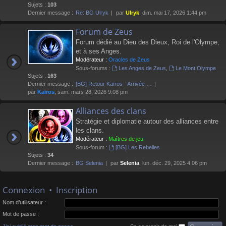
Sujets :
103
Dernier message :
Re: BG Ulryk
par
Ulryk
, dim. mai 17, 2026 1:44 pm
Forum de Zeus
Forum dédié au Dieu des Dieux, Roi de l'Olympe,
et à ses Anges.
Modérateur :
Oracles de Zeus
Sous-forums :
Les Anges de Zeus
,
Le Mont Olympe
Sujets :
163
Dernier message :
[BG] Retour Kaïros - Arrivée …
par
Kaïros
, sam. mars 28, 2026 9:08 pm
Alliances des clans
Stratégie et diplomatie autour des alliances entre
les clans.
Modérateur :
Maîtres de jeu
Sous-forum :
[BG] Les Rebelles
Sujets :
34
Dernier message :
BG Selenia
par
Selenia
, lun. déc. 29, 2025 4:06 pm
Connexion
•
Inscription
Nom d’utilisateur :
Mot de passe :