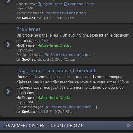
Sous-forums :
English Forum
,
Deutsches Forum
Sujets :
538
Dernier message :
Les actions interdites (Snipe)
par
Sov3liss
, mar. juil. 21, 2026 3:44 am
Problèmes
Un problème dans le jeu ? Un bug ? Signalez-le ici en le décrivant
du mieux possible.
Modérateurs :
Maîtres de jeu
,
Oracles
Sujets :
253
Dernier message :
Re: Suggestions pour les comb…
par
Sov3liss
, jeu. août 21, 2025 7:10 pm
L'Agora (ex-discussions of the dead)
Parlez ici de vos passions : films, musique, livres ou mangas,
n'hésitez pas à venir discuter des œuvres que vous aimez ! Vous
trouverez aussi nos jeux et notamment le célèbre concours de
pronostics.
Modérateurs :
Maîtres de jeu
,
Oracles
Sujets :
514
Dernier message :
Re: Pronostics Coupe du Monde…
par
Sov3liss
, mar. juil. 21, 2026 9:33 am
LES ARMÉES DIVINES - FORUMS DE CLAN