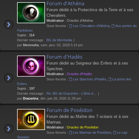
Forum d'Athéna
Forum dédié à la Protectrice de la Terre et à ses
Chevaliers.
Modérateur :
Oracles d'Athéna
Sous-forums :
Les Chevaliers d'Athéna
,
Aux portes du
Parthénon
Sujets :
114
Dernier message :
BG de Mermedia
par
Mermedia
, sam. janv. 03, 2026 5:14 pm
Forum d'Hadès
Forum dédié au Seigneur des Enfers et à ses
Spectres.
Modérateur :
Oracles d'Hadès
Sous-forums :
Les Spectres d'Hadès
,
La porte des
Enfers
Sujets :
197
Dernier message :
Re: BG de Dracerinx - L'âme d…
par
Dracerinx
, dim. juin 28, 2026 11:28 pm
Forum de Poséidon
Forum dédié au Maître des 7 océans et à ses
Marinas.
Modérateur :
Oracles de Poséidon
Sous-forums :
Les Marinas de Poséidon
,
Le cap
Sounion