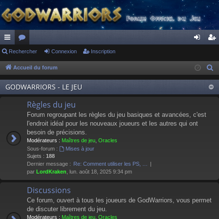
ac
Rechercher
or
Connexion
Inscription
on
ns
co
u
ne
cri
Accueil du forum
R
e
ur
m
xi
pti
GODWARRIORS - LE JEU
c
ci
s
on
on
h
Règles du jeu
s
e
Forum regroupant les règles du jeu basiques et avancées, c'est
r
l'endroit idéal pour les nouveaux joueurs et les autres qui ont
besoin de précisions.
c
Modérateurs :
Maîtres de jeu
,
Oracles
h
Sous-forum :
Mises à jour
e
Sujets :
188
Dernier message :
Re: Comment utiliser les PS, …
r
par
LordKraken
, lun. août 18, 2025 9:34 pm
Discussions
Ce forum, ouvert à tous les joueurs de GodWarriors, vous permet
de discuter librement du jeu.
Modérateurs :
Maîtres de jeu
,
Oracles