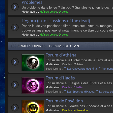
Problèmes
Un problème dans le jeu ? Un bug ? Signalez-le ici en le décri
Modérateurs :
Maîtres de jeu
,
Oracles
L'Agora (ex-discussions of the dead)
Parlez ici de vos passions : films, musique, livres ou mangas
trouverez aussi nos jeux et notamment le célèbre concours de
Modérateurs :
Maîtres de jeu
,
Oracles
LES ARMÉES DIVINES - FORUMS DE CLAN
Forum d'Athéna
Forum dédié à la Protectrice de la Terre et à 
Modérateur :
Oracles d'Athéna
Sous-forums :
Les Chevaliers d'Athéna
,
Aux port
Forum d'Hadès
Forum dédié au Seigneur des Enfers et à ses
Modérateur :
Oracles d'Hadès
Sous-forums :
Les Spectres d'Hadès
,
La porte d
Forum de Poséidon
Forum dédié au Maître des 7 océans et à ses
Modérateur :
Oracles de Poséidon