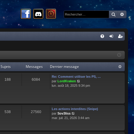
Recherc
Rech
R
FA
on
ns
Q
ne
cri
xi
pti
Sujets
Messages
Dernier message
on
on
Re: Comment utiliser les PS, …
188
6084
C
par
LordKraken
o
lun. août 18, 2025 9:34 pm
n
s
u
l
t
Les actions interdites (Snipe)
538
27560
e
C
par
Sov3liss
r
o
mar. juil. 21, 2026 3:44 am
l
n
e
s
d
u