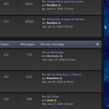
e
l
Re: Suggestions pour les comb…
253
6342
r
t
C
par
Sov3liss
n
e
o
jeu. août 21, 2025 7:10 pm
i
r
n
e
l
s
r
Re: Pronostics Coupe du Monde…
e
u
514
28163
m
C
par
Sov3liss
d
l
e
o
mar. juil. 21, 2026 9:33 am
e
t
s
n
r
e
s
s
n
r
a
u
i
l
g
l
e
e
Sujets
Messages
Dernier message
e
t
r
d
e
m
e
r
BG de Mermedia
e
r
114
710
l
C
par
Mermedia
s
n
e
o
sam. janv. 03, 2026 5:14 pm
s
i
d
n
a
e
e
s
g
r
r
u
e
m
n
l
e
Re: BG de Dracerinx - L'âme d…
197
1421
i
t
s
C
par
Dracerinx
e
e
s
o
dim. juin 28, 2026 11:28 pm
r
r
a
n
m
l
g
s
e
e
e
u
s
d
l
Re: BG Ulryk
103
548
s
e
t
C
par
Ulryk
a
r
e
o
dim. mai 17, 2026 1:44 pm
g
n
r
n