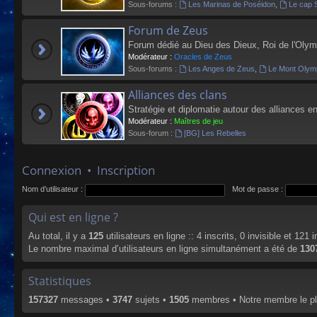
Sous-forums :
Les Marinas de Poséidon
,
Le cap 
Forum de Zeus
Forum dédié au Dieu des Dieux, Roi de l'Olym
Modérateur :
Oracles de Zeus
Sous-forums :
Les Anges de Zeus
,
Le Mont Olym
Alliances des clans
Stratégie et diplomatie autour des alliances en
Modérateur :
Maîtres de jeu
Sous-forum :
[BG] Les Rebelles
Connexion
•
Inscription
Nom d’utilisateur :
Mot de passe :
Qui est en ligne ?
Au total, il y a
125
utilisateurs en ligne :: 4 inscrits, 0 invisible et 121
Le nombre maximal d’utilisateurs en ligne simultanément a été de
130
Statistiques
157327
messages •
3747
sujets •
1505
membres • Notre membre le pl