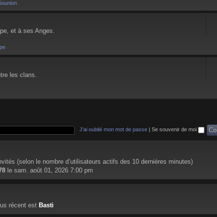
Sounion
pe, et à ses Anges.
pe
tre les clans.
J’ai oublié mon mot de passe
|
Se souvenir de moi
 invités (selon le nombre d’utilisateurs actifs des 10 dernières minutes)
78
le sam. août 01, 2026 7:00 pm
us récent est
Basti