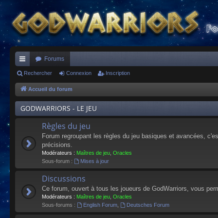
Forums
ac
Rechercher
Connexion
Inscription
co
Accueil du forum
ur
GODWARRIORS - LE JEU
ci
Règles du jeu
s
Forum regroupant les règles du jeu basiques et avancées, c'est 
précisions.
Modérateurs :
Maîtres de jeu
,
Oracles
Sous-forum :
Mises à jour
Discussions
Ce forum, ouvert à tous les joueurs de GodWarriors, vous perm
Modérateurs :
Maîtres de jeu
,
Oracles
Sous-forums :
English Forum
,
Deutsches Forum