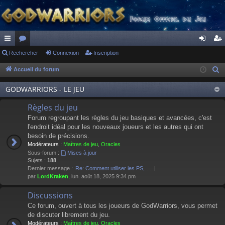
ac
Rechercher
or
Connexion
Inscription
on
ns
co
u
ne
cri
Accueil du forum
R
e
ur
m
xi
pti
GODWARRIORS - LE JEU
c
ci
s
on
on
h
Règles du jeu
s
e
Forum regroupant les règles du jeu basiques et avancées, c'est
r
l'endroit idéal pour les nouveaux joueurs et les autres qui ont
besoin de précisions.
c
Modérateurs :
Maîtres de jeu
,
Oracles
h
Sous-forum :
Mises à jour
e
Sujets :
188
Dernier message :
Re: Comment utiliser les PS, …
r
par
LordKraken
, lun. août 18, 2025 9:34 pm
Discussions
Ce forum, ouvert à tous les joueurs de GodWarriors, vous permet
de discuter librement du jeu.
Modérateurs :
Maîtres de jeu
,
Oracles