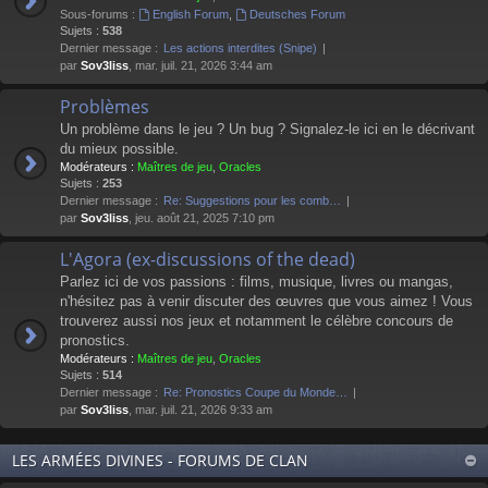
Sous-forums :
English Forum
,
Deutsches Forum
Sujets :
538
Dernier message :
Les actions interdites (Snipe)
par
Sov3liss
, mar. juil. 21, 2026 3:44 am
Problèmes
Un problème dans le jeu ? Un bug ? Signalez-le ici en le décrivant
du mieux possible.
Modérateurs :
Maîtres de jeu
,
Oracles
Sujets :
253
Dernier message :
Re: Suggestions pour les comb…
par
Sov3liss
, jeu. août 21, 2025 7:10 pm
L'Agora (ex-discussions of the dead)
Parlez ici de vos passions : films, musique, livres ou mangas,
n'hésitez pas à venir discuter des œuvres que vous aimez ! Vous
trouverez aussi nos jeux et notamment le célèbre concours de
pronostics.
Modérateurs :
Maîtres de jeu
,
Oracles
Sujets :
514
Dernier message :
Re: Pronostics Coupe du Monde…
par
Sov3liss
, mar. juil. 21, 2026 9:33 am
LES ARMÉES DIVINES - FORUMS DE CLAN