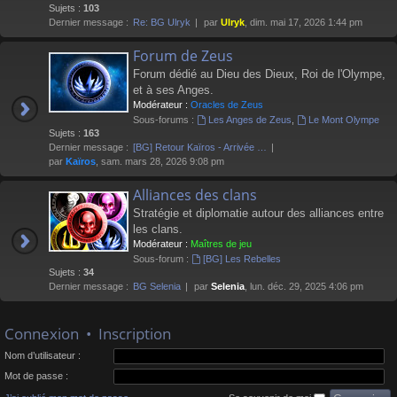
Sujets :
103
Dernier message :
Re: BG Ulryk
par
Ulryk
, dim. mai 17, 2026 1:44 pm
Forum de Zeus
Forum dédié au Dieu des Dieux, Roi de l'Olympe,
et à ses Anges.
Modérateur :
Oracles de Zeus
Sous-forums :
Les Anges de Zeus
,
Le Mont Olympe
Sujets :
163
Dernier message :
[BG] Retour Kaïros - Arrivée …
par
Kaïros
, sam. mars 28, 2026 9:08 pm
Alliances des clans
Stratégie et diplomatie autour des alliances entre
les clans.
Modérateur :
Maîtres de jeu
Sous-forum :
[BG] Les Rebelles
Sujets :
34
Dernier message :
BG Selenia
par
Selenia
, lun. déc. 29, 2025 4:06 pm
Connexion
•
Inscription
Nom d’utilisateur :
Mot de passe :