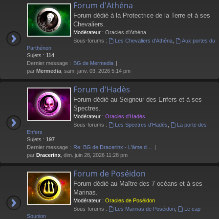
Forum d'Athéna
Forum dédié à la Protectrice de la Terre et à ses
Chevaliers.
Modérateur :
Oracles d'Athéna
Sous-forums :
Les Chevaliers d'Athéna
,
Aux portes du
Parthénon
Sujets :
114
Dernier message :
BG de Mermedia
par
Mermedia
, sam. janv. 03, 2026 5:14 pm
Forum d'Hadès
Forum dédié au Seigneur des Enfers et à ses
Spectres.
Modérateur :
Oracles d'Hadès
Sous-forums :
Les Spectres d'Hadès
,
La porte des
Enfers
Sujets :
197
Dernier message :
Re: BG de Dracerinx - L'âme d…
par
Dracerinx
, dim. juin 28, 2026 11:28 pm
Forum de Poséidon
Forum dédié au Maître des 7 océans et à ses
Marinas.
Modérateur :
Oracles de Poséidon
Sous-forums :
Les Marinas de Poséidon
,
Le cap
Sounion