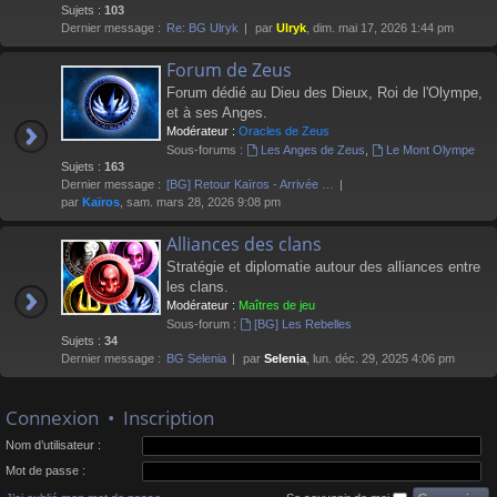
Sujets :
103
Dernier message :
Re: BG Ulryk
par
Ulryk
, dim. mai 17, 2026 1:44 pm
Forum de Zeus
Forum dédié au Dieu des Dieux, Roi de l'Olympe,
et à ses Anges.
Modérateur :
Oracles de Zeus
Sous-forums :
Les Anges de Zeus
,
Le Mont Olympe
Sujets :
163
Dernier message :
[BG] Retour Kaïros - Arrivée …
par
Kaïros
, sam. mars 28, 2026 9:08 pm
Alliances des clans
Stratégie et diplomatie autour des alliances entre
les clans.
Modérateur :
Maîtres de jeu
Sous-forum :
[BG] Les Rebelles
Sujets :
34
Dernier message :
BG Selenia
par
Selenia
, lun. déc. 29, 2025 4:06 pm
Connexion
•
Inscription
Nom d’utilisateur :
Mot de passe :