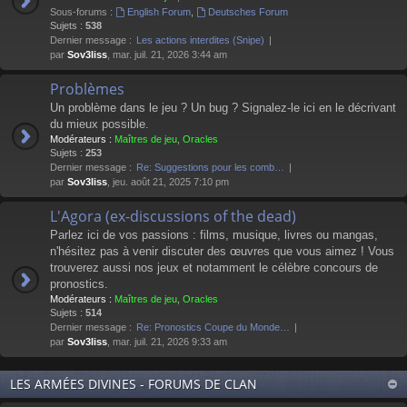
Sous-forums :
English Forum
,
Deutsches Forum
Sujets :
538
Dernier message :
Les actions interdites (Snipe)
par
Sov3liss
, mar. juil. 21, 2026 3:44 am
Problèmes
Un problème dans le jeu ? Un bug ? Signalez-le ici en le décrivant
du mieux possible.
Modérateurs :
Maîtres de jeu
,
Oracles
Sujets :
253
Dernier message :
Re: Suggestions pour les comb…
par
Sov3liss
, jeu. août 21, 2025 7:10 pm
L'Agora (ex-discussions of the dead)
Parlez ici de vos passions : films, musique, livres ou mangas,
n'hésitez pas à venir discuter des œuvres que vous aimez ! Vous
trouverez aussi nos jeux et notamment le célèbre concours de
pronostics.
Modérateurs :
Maîtres de jeu
,
Oracles
Sujets :
514
Dernier message :
Re: Pronostics Coupe du Monde…
par
Sov3liss
, mar. juil. 21, 2026 9:33 am
LES ARMÉES DIVINES - FORUMS DE CLAN