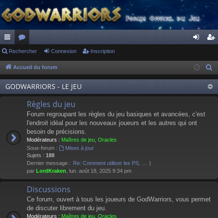
ac
Rechercher
or
Connexion
Inscription
on
ns
co
u
ne
cri
Accueil du forum
R
e
ur
m
xi
pti
GODWARRIORS - LE JEU
c
ci
s
on
on
h
Règles du jeu
s
e
Forum regroupant les règles du jeu basiques et avancées, c'est
r
l'endroit idéal pour les nouveaux joueurs et les autres qui ont
besoin de précisions.
c
Modérateurs :
Maîtres de jeu
,
Oracles
h
Sous-forum :
Mises à jour
e
Sujets :
188
Dernier message :
Re: Comment utiliser les PS, …
r
par
LordKraken
, lun. août 18, 2025 9:34 pm
Discussions
Ce forum, ouvert à tous les joueurs de GodWarriors, vous permet
de discuter librement du jeu.
Modérateurs :
Maîtres de jeu
,
Oracles