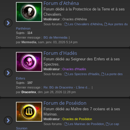
Forum d'Athéna
Forum dédié à la Protectrice de la Terre et à ses
Chevaliers.
Modérateur :
Oracles d'Athéna
Sous-forums :
Les Chevaliers d'Athéna
,
Aux portes du
Parthénon
Sujets :
114
Dernier message :
BG de Mermedia
par
Mermedia
, sam. janv. 03, 2026 5:14 pm
Forum d'Hadès
Forum dédié au Seigneur des Enfers et à ses
Spectres.
Modérateur :
Oracles d'Hadès
Sous-forums :
Les Spectres d'Hadès
,
La porte des
Enfers
Sujets :
197
Dernier message :
Re: BG de Dracerinx - L'âme d…
par
Dracerinx
, dim. juin 28, 2026 11:28 pm
Forum de Poséidon
Forum dédié au Maître des 7 océans et à ses
Marinas.
Modérateur :
Oracles de Poséidon
Sous-forums :
Les Marinas de Poséidon
,
Le cap
Sounion