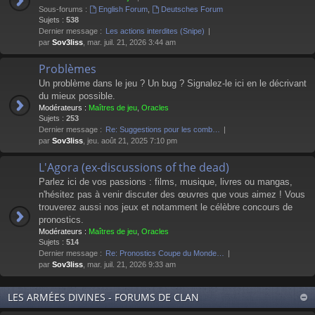
Sous-forums :
English Forum
,
Deutsches Forum
Sujets :
538
Dernier message :
Les actions interdites (Snipe)
par
Sov3liss
, mar. juil. 21, 2026 3:44 am
Problèmes
Un problème dans le jeu ? Un bug ? Signalez-le ici en le décrivant
du mieux possible.
Modérateurs :
Maîtres de jeu
,
Oracles
Sujets :
253
Dernier message :
Re: Suggestions pour les comb…
par
Sov3liss
, jeu. août 21, 2025 7:10 pm
L'Agora (ex-discussions of the dead)
Parlez ici de vos passions : films, musique, livres ou mangas,
n'hésitez pas à venir discuter des œuvres que vous aimez ! Vous
trouverez aussi nos jeux et notamment le célèbre concours de
pronostics.
Modérateurs :
Maîtres de jeu
,
Oracles
Sujets :
514
Dernier message :
Re: Pronostics Coupe du Monde…
par
Sov3liss
, mar. juil. 21, 2026 9:33 am
LES ARMÉES DIVINES - FORUMS DE CLAN