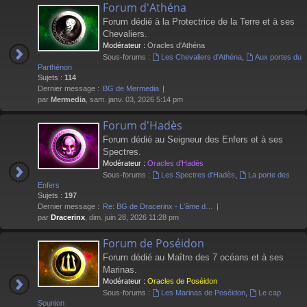
Forum d'Athéna
Forum dédié à la Protectrice de la Terre et à ses
Chevaliers.
Modérateur :
Oracles d'Athéna
Sous-forums :
Les Chevaliers d'Athéna
,
Aux portes du
Parthénon
Sujets :
114
Dernier message :
BG de Mermedia
par
Mermedia
, sam. janv. 03, 2026 5:14 pm
Forum d'Hadès
Forum dédié au Seigneur des Enfers et à ses
Spectres.
Modérateur :
Oracles d'Hadès
Sous-forums :
Les Spectres d'Hadès
,
La porte des
Enfers
Sujets :
197
Dernier message :
Re: BG de Dracerinx - L'âme d…
par
Dracerinx
, dim. juin 28, 2026 11:28 pm
Forum de Poséidon
Forum dédié au Maître des 7 océans et à ses
Marinas.
Modérateur :
Oracles de Poséidon
Sous-forums :
Les Marinas de Poséidon
,
Le cap
Sounion