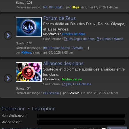
Sujets :
103
Dernier message :
Re: BG Ulryk
par
Ulryk
, dim. mai 17, 2026 1:44 pm
Forum de Zeus
Forum dédié au Dieu des Dieux, Roi de l'Olympe,
et à ses Anges.
Modérateur :
Oracles de Zeus
Sous-forums :
Les Anges de Zeus
,
Le Mont Olympe
Sujets :
163
Dernier message :
[BG] Retour Kaïros - Arrivée …
par
Kaïros
, sam. mars 28, 2026 9:08 pm
Alliances des clans
Stratégie et diplomatie autour des alliances entre
les clans.
Modérateur :
Maîtres de jeu
Sous-forum :
[BG] Les Rebelles
Sujets :
34
Dernier message :
BG Selenia
par
Selenia
, lun. déc. 29, 2025 4:06 pm
Connexion
•
Inscription
Nom d’utilisateur :
Mot de passe :