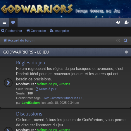
ac
Rechercher
or
Connexion
Inscription
on
ns
co
u
ne
cri
Accueil du forum
R
e
ur
m
xi
pti
GODWARRIORS - LE JEU
c
ci
s
on
on
h
Règles du jeu
s
e
Forum regroupant les règles du jeu basiques et avancées, c'est
r
l'endroit idéal pour les nouveaux joueurs et les autres qui ont
besoin de précisions.
c
Modérateurs :
Maîtres de jeu
,
Oracles
h
Sous-forum :
Mises à jour
e
Sujets :
188
Dernier message :
Re: Comment utiliser les PS, …
r
par
LordKraken
, lun. août 18, 2025 9:34 pm
Discussions
Ce forum, ouvert à tous les joueurs de GodWarriors, vous permet
de discuter librement du jeu.
Modérateurs :
Maîtres de jeu
,
Oracles