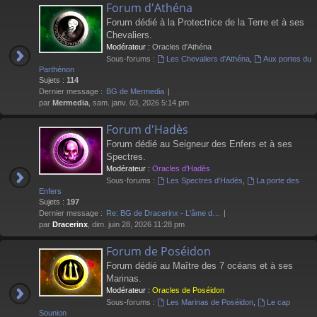
Forum d'Athéna
Forum dédié à la Protectrice de la Terre et à ses
Chevaliers.
Modérateur :
Oracles d'Athéna
Sous-forums :
Les Chevaliers d'Athéna
,
Aux portes du
Parthénon
Sujets :
114
Dernier message :
BG de Mermedia
par
Mermedia
, sam. janv. 03, 2026 5:14 pm
Forum d'Hadès
Forum dédié au Seigneur des Enfers et à ses
Spectres.
Modérateur :
Oracles d'Hadès
Sous-forums :
Les Spectres d'Hadès
,
La porte des
Enfers
Sujets :
197
Dernier message :
Re: BG de Dracerinx - L'âme d…
par
Dracerinx
, dim. juin 28, 2026 11:28 pm
Forum de Poséidon
Forum dédié au Maître des 7 océans et à ses
Marinas.
Modérateur :
Oracles de Poséidon
Sous-forums :
Les Marinas de Poséidon
,
Le cap
Sounion