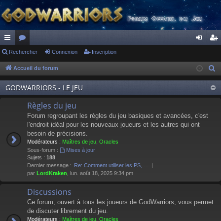
ac
Rechercher
or
Connexion
Inscription
on
ns
co
u
ne
cri
Accueil du forum
R
e
ur
m
xi
pti
GODWARRIORS - LE JEU
c
ci
s
on
on
h
Règles du jeu
s
e
Forum regroupant les règles du jeu basiques et avancées, c'est
r
l'endroit idéal pour les nouveaux joueurs et les autres qui ont
besoin de précisions.
c
Modérateurs :
Maîtres de jeu
,
Oracles
h
Sous-forum :
Mises à jour
e
Sujets :
188
Dernier message :
Re: Comment utiliser les PS, …
r
par
LordKraken
, lun. août 18, 2025 9:34 pm
Discussions
Ce forum, ouvert à tous les joueurs de GodWarriors, vous permet
de discuter librement du jeu.
Modérateurs :
Maîtres de jeu
,
Oracles