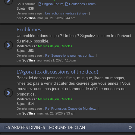
Sous-forums :
English Forum
,
Deutsches Forum
Sujets :
538
Dernier message :
Les actions interdites (Snipe)
par
Sov3liss
, mar. juil. 21, 2026 3:44 am
Problèmes
Un problème dans le jeu ? Un bug ? Signalez-le ici en le décrivant
du mieux possible.
Modérateurs :
Maîtres de jeu
,
Oracles
Sujets :
253
Dernier message :
Re: Suggestions pour les comb…
par
Sov3liss
, jeu. août 21, 2025 7:10 pm
L'Agora (ex-discussions of the dead)
Parlez ici de vos passions : films, musique, livres ou mangas,
n'hésitez pas à venir discuter des œuvres que vous aimez ! Vous
trouverez aussi nos jeux et notamment le célèbre concours de
pronostics.
Modérateurs :
Maîtres de jeu
,
Oracles
Sujets :
514
Dernier message :
Re: Pronostics Coupe du Monde…
par
Sov3liss
, mar. juil. 21, 2026 9:33 am
LES ARMÉES DIVINES - FORUMS DE CLAN