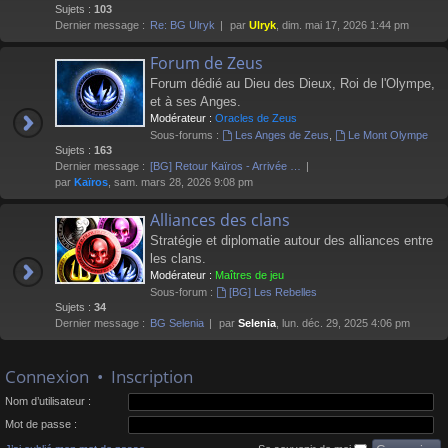
Sujets :
103
Dernier message :
Re: BG Ulryk
par
Ulryk
, dim. mai 17, 2026 1:44 pm
Forum de Zeus
Forum dédié au Dieu des Dieux, Roi de l'Olympe,
et à ses Anges.
Modérateur :
Oracles de Zeus
Sous-forums :
Les Anges de Zeus
,
Le Mont Olympe
Sujets :
163
Dernier message :
[BG] Retour Kaïros - Arrivée …
par
Kaïros
, sam. mars 28, 2026 9:08 pm
Alliances des clans
Stratégie et diplomatie autour des alliances entre
les clans.
Modérateur :
Maîtres de jeu
Sous-forum :
[BG] Les Rebelles
Sujets :
34
Dernier message :
BG Selenia
par
Selenia
, lun. déc. 29, 2025 4:06 pm
Connexion
•
Inscription
Nom d’utilisateur :
Mot de passe :