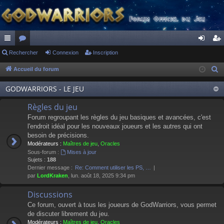
ac
Rechercher
or
Connexion
Inscription
on
ns
co
u
ne
cri
Accueil du forum
R
e
ur
m
xi
pti
GODWARRIORS - LE JEU
c
ci
s
on
on
h
Règles du jeu
s
e
Forum regroupant les règles du jeu basiques et avancées, c'est
r
l'endroit idéal pour les nouveaux joueurs et les autres qui ont
besoin de précisions.
c
Modérateurs :
Maîtres de jeu
,
Oracles
h
Sous-forum :
Mises à jour
e
Sujets :
188
Dernier message :
Re: Comment utiliser les PS, …
r
par
LordKraken
, lun. août 18, 2025 9:34 pm
Discussions
Ce forum, ouvert à tous les joueurs de GodWarriors, vous permet
de discuter librement du jeu.
Modérateurs :
Maîtres de jeu
,
Oracles