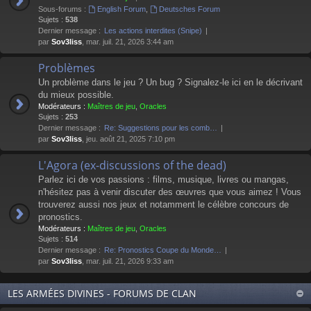
Sous-forums :
English Forum
,
Deutsches Forum
Sujets :
538
Dernier message :
Les actions interdites (Snipe)
par
Sov3liss
, mar. juil. 21, 2026 3:44 am
Problèmes
Un problème dans le jeu ? Un bug ? Signalez-le ici en le décrivant
du mieux possible.
Modérateurs :
Maîtres de jeu
,
Oracles
Sujets :
253
Dernier message :
Re: Suggestions pour les comb…
par
Sov3liss
, jeu. août 21, 2025 7:10 pm
L'Agora (ex-discussions of the dead)
Parlez ici de vos passions : films, musique, livres ou mangas,
n'hésitez pas à venir discuter des œuvres que vous aimez ! Vous
trouverez aussi nos jeux et notamment le célèbre concours de
pronostics.
Modérateurs :
Maîtres de jeu
,
Oracles
Sujets :
514
Dernier message :
Re: Pronostics Coupe du Monde…
par
Sov3liss
, mar. juil. 21, 2026 9:33 am
LES ARMÉES DIVINES - FORUMS DE CLAN