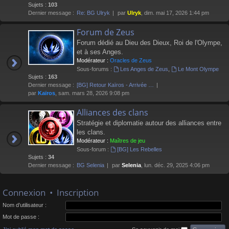
Sujets :
103
Dernier message :
Re: BG Ulryk
par
Ulryk
, dim. mai 17, 2026 1:44 pm
Forum de Zeus
Forum dédié au Dieu des Dieux, Roi de l'Olympe,
et à ses Anges.
Modérateur :
Oracles de Zeus
Sous-forums :
Les Anges de Zeus
,
Le Mont Olympe
Sujets :
163
Dernier message :
[BG] Retour Kaïros - Arrivée …
par
Kaïros
, sam. mars 28, 2026 9:08 pm
Alliances des clans
Stratégie et diplomatie autour des alliances entre
les clans.
Modérateur :
Maîtres de jeu
Sous-forum :
[BG] Les Rebelles
Sujets :
34
Dernier message :
BG Selenia
par
Selenia
, lun. déc. 29, 2025 4:06 pm
Connexion
•
Inscription
Nom d’utilisateur :
Mot de passe :