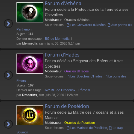
Forum d'Athéna
Forum dédié à la Protectrice de la Terre et à ses
Chevaliers.
Modérateur :
Oracles d'Athéna
Sous-forums :
Les Chevaliers d'Athéna
,
Aux portes du
Parthénon
Sujets :
114
Dernier message :
BG de Mermedia
par
Mermedia
, sam. janv. 03, 2026 5:14 pm
Forum d'Hadès
Forum dédié au Seigneur des Enfers et à ses
Spectres.
Modérateur :
Oracles d'Hadès
Sous-forums :
Les Spectres d'Hadès
,
La porte des
Enfers
Sujets :
197
Dernier message :
Re: BG de Dracerinx - L'âme d…
par
Dracerinx
, dim. juin 28, 2026 11:28 pm
Forum de Poséidon
Forum dédié au Maître des 7 océans et à ses
Marinas.
Modérateur :
Oracles de Poséidon
Sous-forums :
Les Marinas de Poséidon
,
Le cap
Sounion