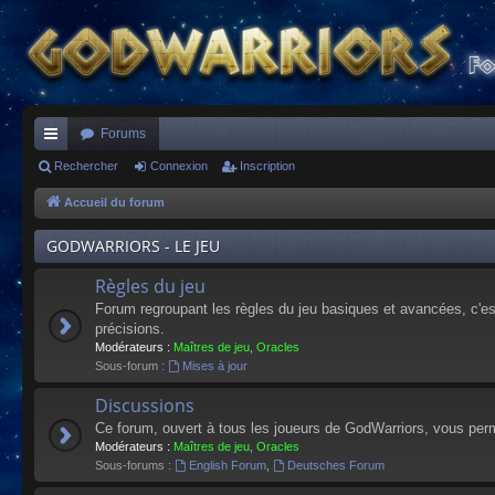
Forums
ac
Rechercher
Connexion
Inscription
co
Accueil du forum
ur
GODWARRIORS - LE JEU
ci
Règles du jeu
s
Forum regroupant les règles du jeu basiques et avancées, c'est 
précisions.
Modérateurs :
Maîtres de jeu
,
Oracles
Sous-forum :
Mises à jour
Discussions
Ce forum, ouvert à tous les joueurs de GodWarriors, vous perm
Modérateurs :
Maîtres de jeu
,
Oracles
Sous-forums :
English Forum
,
Deutsches Forum