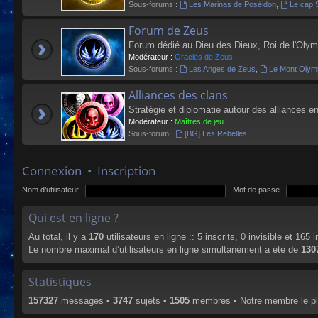
Sous-forums :
Les Marinas de Poséidon
,
Le cap 
Forum de Zeus
Forum dédié au Dieu des Dieux, Roi de l'Olym
Modérateur :
Oracles de Zeus
Sous-forums :
Les Anges de Zeus
,
Le Mont Olym
Alliances des clans
Stratégie et diplomatie autour des alliances en
Modérateur :
Maîtres de jeu
Sous-forum :
[BG] Les Rebelles
Connexion
•
Inscription
Nom d’utilisateur :
Mot de passe :
Qui est en ligne ?
Au total, il y a
170
utilisateurs en ligne :: 5 inscrits, 0 invisible et 165
Le nombre maximal d’utilisateurs en ligne simultanément a été de
130
Statistiques
157327
messages •
3747
sujets •
1505
membres • Notre membre le pl