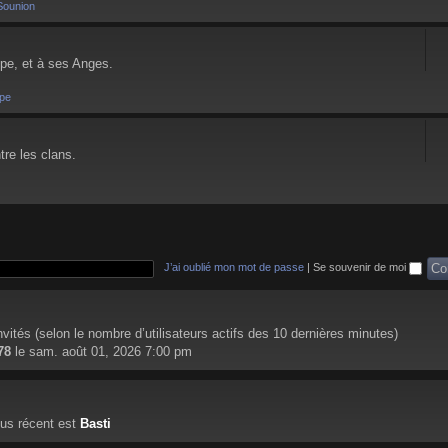
Sounion
pe, et à ses Anges.
pe
tre les clans.
J’ai oublié mon mot de passe
|
Se souvenir de moi
 invités (selon le nombre d’utilisateurs actifs des 10 dernières minutes)
78
le sam. août 01, 2026 7:00 pm
us récent est
Basti