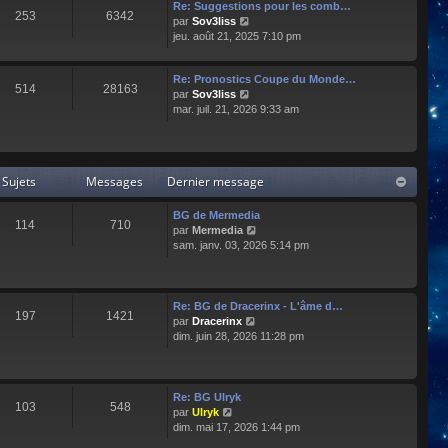
e
l
Re: Suggestions pour les comb…
253
6342
r
t
C
par
Sov3liss
n
e
o
jeu. août 21, 2025 7:10 pm
i
r
n
e
l
s
r
Re: Pronostics Coupe du Monde…
e
u
514
28163
m
C
par
Sov3liss
d
l
e
o
mar. juil. 21, 2026 9:33 am
e
t
s
n
r
e
s
s
n
r
a
u
i
l
g
l
e
e
Sujets
Messages
Dernier message
e
t
r
d
e
m
e
r
BG de Mermedia
e
r
114
710
l
C
par
Mermedia
s
n
e
o
sam. janv. 03, 2026 5:14 pm
s
i
d
n
a
e
e
s
g
r
r
u
e
m
n
l
e
Re: BG de Dracerinx - L'âme d…
197
1421
i
t
s
C
par
Dracerinx
e
e
s
o
dim. juin 28, 2026 11:28 pm
r
r
a
n
m
l
g
s
e
e
e
u
s
d
l
Re: BG Ulryk
103
548
s
e
t
C
par
Ulryk
a
r
e
o
dim. mai 17, 2026 1:44 pm
g
n
r
n