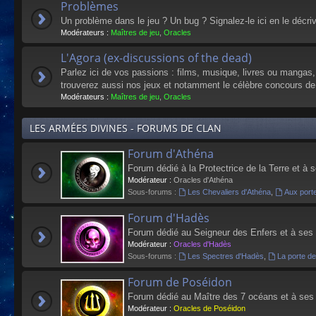
Problèmes
Un problème dans le jeu ? Un bug ? Signalez-le ici en le décri
Modérateurs :
Maîtres de jeu
,
Oracles
L'Agora (ex-discussions of the dead)
Parlez ici de vos passions : films, musique, livres ou mangas
trouverez aussi nos jeux et notamment le célèbre concours de
Modérateurs :
Maîtres de jeu
,
Oracles
LES ARMÉES DIVINES - FORUMS DE CLAN
Forum d'Athéna
Forum dédié à la Protectrice de la Terre et à 
Modérateur :
Oracles d'Athéna
Sous-forums :
Les Chevaliers d'Athéna
,
Aux port
Forum d'Hadès
Forum dédié au Seigneur des Enfers et à ses
Modérateur :
Oracles d'Hadès
Sous-forums :
Les Spectres d'Hadès
,
La porte d
Forum de Poséidon
Forum dédié au Maître des 7 océans et à ses
Modérateur :
Oracles de Poséidon