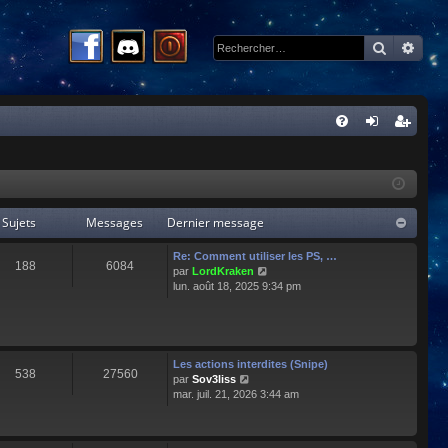
Recherc
Rech
R
FA
on
ns
Q
ne
cri
xi
pti
Sujets
Messages
Dernier message
on
on
Re: Comment utiliser les PS, …
188
6084
C
par
LordKraken
o
lun. août 18, 2025 9:34 pm
n
s
u
l
t
Les actions interdites (Snipe)
538
27560
e
C
par
Sov3liss
r
o
mar. juil. 21, 2026 3:44 am
l
n
e
s
d
u