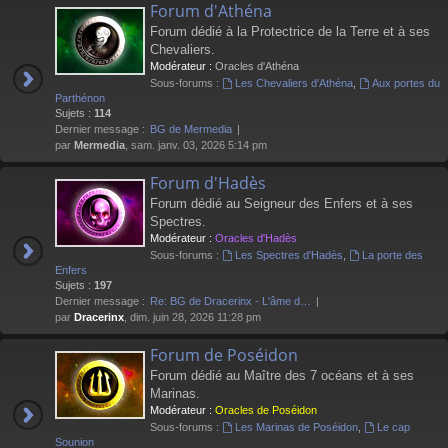
Forum d'Athéna
Forum dédié à la Protectrice de la Terre et à ses
Chevaliers.
Modérateur :
Oracles d'Athéna
Sous-forums :
Les Chevaliers d'Athéna
,
Aux portes du
Parthénon
Sujets :
114
Dernier message :
BG de Mermedia
par
Mermedia
, sam. janv. 03, 2026 5:14 pm
Forum d'Hadès
Forum dédié au Seigneur des Enfers et à ses
Spectres.
Modérateur :
Oracles d'Hadès
Sous-forums :
Les Spectres d'Hadès
,
La porte des
Enfers
Sujets :
197
Dernier message :
Re: BG de Dracerinx - L'âme d…
par
Dracerinx
, dim. juin 28, 2026 11:28 pm
Forum de Poséidon
Forum dédié au Maître des 7 océans et à ses
Marinas.
Modérateur :
Oracles de Poséidon
Sous-forums :
Les Marinas de Poséidon
,
Le cap
Sounion