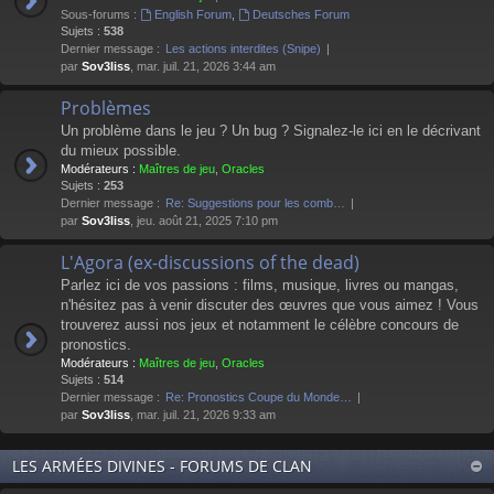
Sous-forums :
English Forum
,
Deutsches Forum
Sujets :
538
Dernier message :
Les actions interdites (Snipe)
par
Sov3liss
, mar. juil. 21, 2026 3:44 am
Problèmes
Un problème dans le jeu ? Un bug ? Signalez-le ici en le décrivant
du mieux possible.
Modérateurs :
Maîtres de jeu
,
Oracles
Sujets :
253
Dernier message :
Re: Suggestions pour les comb…
par
Sov3liss
, jeu. août 21, 2025 7:10 pm
L'Agora (ex-discussions of the dead)
Parlez ici de vos passions : films, musique, livres ou mangas,
n'hésitez pas à venir discuter des œuvres que vous aimez ! Vous
trouverez aussi nos jeux et notamment le célèbre concours de
pronostics.
Modérateurs :
Maîtres de jeu
,
Oracles
Sujets :
514
Dernier message :
Re: Pronostics Coupe du Monde…
par
Sov3liss
, mar. juil. 21, 2026 9:33 am
LES ARMÉES DIVINES - FORUMS DE CLAN