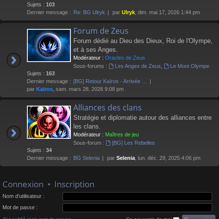
Sujets :
103
Dernier message :
Re: BG Ulryk
par
Ulryk
, dim. mai 17, 2026 1:44 pm
Forum de Zeus
Forum dédié au Dieu des Dieux, Roi de l'Olympe,
et à ses Anges.
Modérateur :
Oracles de Zeus
Sous-forums :
Les Anges de Zeus
,
Le Mont Olympe
Sujets :
163
Dernier message :
[BG] Retour Kaïros - Arrivée …
par
Kaïros
, sam. mars 28, 2026 9:08 pm
Alliances des clans
Stratégie et diplomatie autour des alliances entre
les clans.
Modérateur :
Maîtres de jeu
Sous-forum :
[BG] Les Rebelles
Sujets :
34
Dernier message :
BG Selenia
par
Selenia
, lun. déc. 29, 2025 4:06 pm
Connexion
•
Inscription
Nom d’utilisateur :
Mot de passe :