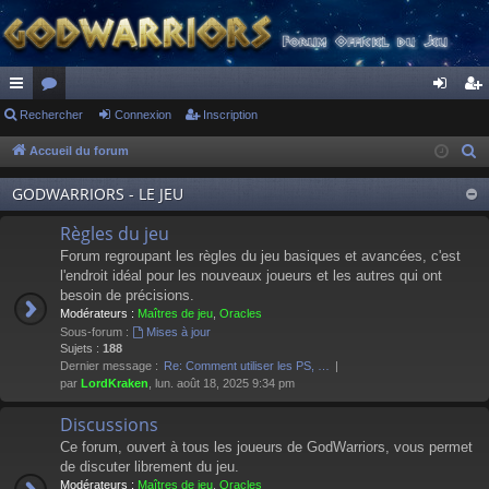
ac
Rechercher
or
Connexion
Inscription
on
ns
co
u
ne
cri
Accueil du forum
R
e
ur
m
xi
pti
GODWARRIORS - LE JEU
c
ci
s
on
on
h
Règles du jeu
s
e
Forum regroupant les règles du jeu basiques et avancées, c'est
r
l'endroit idéal pour les nouveaux joueurs et les autres qui ont
besoin de précisions.
c
Modérateurs :
Maîtres de jeu
,
Oracles
h
Sous-forum :
Mises à jour
e
Sujets :
188
Dernier message :
Re: Comment utiliser les PS, …
r
par
LordKraken
, lun. août 18, 2025 9:34 pm
Discussions
Ce forum, ouvert à tous les joueurs de GodWarriors, vous permet
de discuter librement du jeu.
Modérateurs :
Maîtres de jeu
,
Oracles