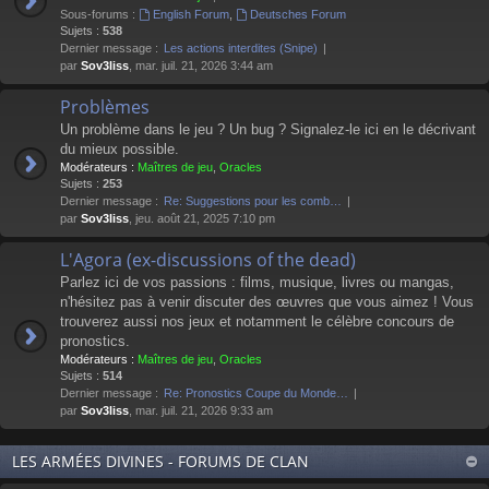
Sous-forums :
English Forum
,
Deutsches Forum
Sujets :
538
Dernier message :
Les actions interdites (Snipe)
par
Sov3liss
, mar. juil. 21, 2026 3:44 am
Problèmes
Un problème dans le jeu ? Un bug ? Signalez-le ici en le décrivant
du mieux possible.
Modérateurs :
Maîtres de jeu
,
Oracles
Sujets :
253
Dernier message :
Re: Suggestions pour les comb…
par
Sov3liss
, jeu. août 21, 2025 7:10 pm
L'Agora (ex-discussions of the dead)
Parlez ici de vos passions : films, musique, livres ou mangas,
n'hésitez pas à venir discuter des œuvres que vous aimez ! Vous
trouverez aussi nos jeux et notamment le célèbre concours de
pronostics.
Modérateurs :
Maîtres de jeu
,
Oracles
Sujets :
514
Dernier message :
Re: Pronostics Coupe du Monde…
par
Sov3liss
, mar. juil. 21, 2026 9:33 am
LES ARMÉES DIVINES - FORUMS DE CLAN