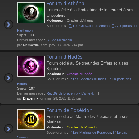
Forum d'Athéna
Forum dédié à la Protectrice de la Terre et à ses
Chevaliers.
Modérateur :
Oracles d'Athéna
Sous-forums :
Les Chevaliers d'Athéna
,
Aux portes du
Parthénon
Sujets :
114
Dernier message :
BG de Mermedia
par
Mermedia
, sam. janv. 03, 2026 5:14 pm
Forum d'Hadès
Forum dédié au Seigneur des Enfers et à ses
Spectres.
Modérateur :
Oracles d'Hadès
Sous-forums :
Les Spectres d'Hadès
,
La porte des
Enfers
Sujets :
197
Dernier message :
Re: BG de Dracerinx - L'âme d…
par
Dracerinx
, dim. juin 28, 2026 11:28 pm
Forum de Poséidon
Forum dédié au Maître des 7 océans et à ses
Marinas.
Modérateur :
Oracles de Poséidon
Sous-forums :
Les Marinas de Poséidon
,
Le cap
Sounion