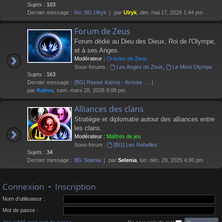
Sujets :
103
Dernier message :
Re: BG Ulryk
par
Ulryk
, dim. mai 17, 2026 1:44 pm
Forum de Zeus
Forum dédié au Dieu des Dieux, Roi de l'Olympe,
et à ses Anges.
Modérateur :
Oracles de Zeus
Sous-forums :
Les Anges de Zeus
,
Le Mont Olympe
Sujets :
163
Dernier message :
[BG] Retour Kaïros - Arrivée …
par
Kaïros
, sam. mars 28, 2026 9:08 pm
Alliances des clans
Stratégie et diplomatie autour des alliances entre
les clans.
Modérateur :
Maîtres de jeu
Sous-forum :
[BG] Les Rebelles
Sujets :
34
Dernier message :
BG Selenia
par
Selenia
, lun. déc. 29, 2025 4:06 pm
Connexion
•
Inscription
Nom d’utilisateur :
Mot de passe :