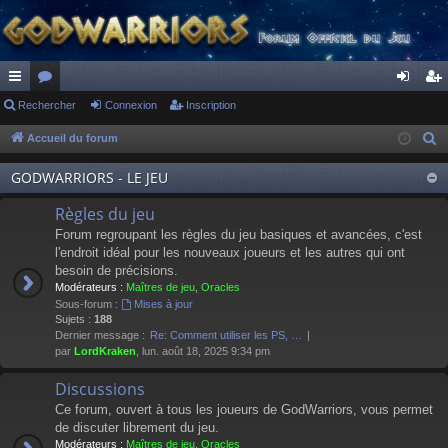
ac
Rechercher
or
Connexion
Inscription
on
ns
co
u
ne
cri
Accueil du forum
R
e
ur
m
xi
pti
GODWARRIORS - LE JEU
c
ci
s
on
on
h
Règles du jeu
s
e
Forum regroupant les règles du jeu basiques et avancées, c'est
r
l'endroit idéal pour les nouveaux joueurs et les autres qui ont
besoin de précisions.
c
Modérateurs :
Maîtres de jeu
,
Oracles
h
Sous-forum :
Mises à jour
e
Sujets :
188
Dernier message :
Re: Comment utiliser les PS, …
r
par
LordKraken
, lun. août 18, 2025 9:34 pm
Discussions
Ce forum, ouvert à tous les joueurs de GodWarriors, vous permet
de discuter librement du jeu.
Modérateurs :
Maîtres de jeu
,
Oracles