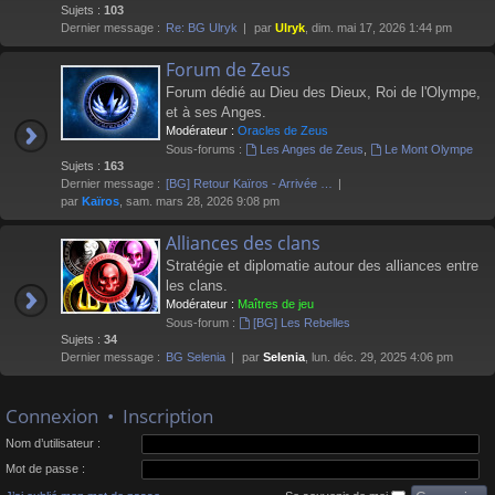
Sujets :
103
Dernier message :
Re: BG Ulryk
par
Ulryk
, dim. mai 17, 2026 1:44 pm
Forum de Zeus
Forum dédié au Dieu des Dieux, Roi de l'Olympe,
et à ses Anges.
Modérateur :
Oracles de Zeus
Sous-forums :
Les Anges de Zeus
,
Le Mont Olympe
Sujets :
163
Dernier message :
[BG] Retour Kaïros - Arrivée …
par
Kaïros
, sam. mars 28, 2026 9:08 pm
Alliances des clans
Stratégie et diplomatie autour des alliances entre
les clans.
Modérateur :
Maîtres de jeu
Sous-forum :
[BG] Les Rebelles
Sujets :
34
Dernier message :
BG Selenia
par
Selenia
, lun. déc. 29, 2025 4:06 pm
Connexion
•
Inscription
Nom d’utilisateur :
Mot de passe :