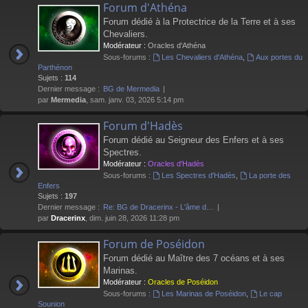
Forum d'Athéna
Forum dédié à la Protectrice de la Terre et à ses
Chevaliers.
Modérateur :
Oracles d'Athéna
Sous-forums :
Les Chevaliers d'Athéna
,
Aux portes du
Parthénon
Sujets :
114
Dernier message :
BG de Mermedia
par
Mermedia
, sam. janv. 03, 2026 5:14 pm
Forum d'Hadès
Forum dédié au Seigneur des Enfers et à ses
Spectres.
Modérateur :
Oracles d'Hadès
Sous-forums :
Les Spectres d'Hadès
,
La porte des
Enfers
Sujets :
197
Dernier message :
Re: BG de Dracerinx - L'âme d…
par
Dracerinx
, dim. juin 28, 2026 11:28 pm
Forum de Poséidon
Forum dédié au Maître des 7 océans et à ses
Marinas.
Modérateur :
Oracles de Poséidon
Sous-forums :
Les Marinas de Poséidon
,
Le cap
Sounion