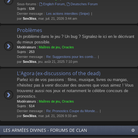
Sous-forums :
English Forum
,
Deutsches Forum
Sujets :
538
Dernier message :
Les actions interdites (Snipe)
par
Sov3liss
, mar. juil. 21, 2026 3:44 am
Problèmes
Un problème dans le jeu ? Un bug ? Signalez-le ici en le décrivant
du mieux possible.
Modérateurs :
Maîtres de jeu
,
Oracles
Sujets :
253
Dernier message :
Re: Suggestions pour les comb…
par
Sov3liss
, jeu. août 21, 2025 7:10 pm
L'Agora (ex-discussions of the dead)
Parlez ici de vos passions : films, musique, livres ou mangas,
n'hésitez pas à venir discuter des œuvres que vous aimez ! Vous
trouverez aussi nos jeux et notamment le célèbre concours de
pronostics.
Modérateurs :
Maîtres de jeu
,
Oracles
Sujets :
514
Dernier message :
Re: Pronostics Coupe du Monde…
par
Sov3liss
, mar. juil. 21, 2026 9:33 am
LES ARMÉES DIVINES - FORUMS DE CLAN