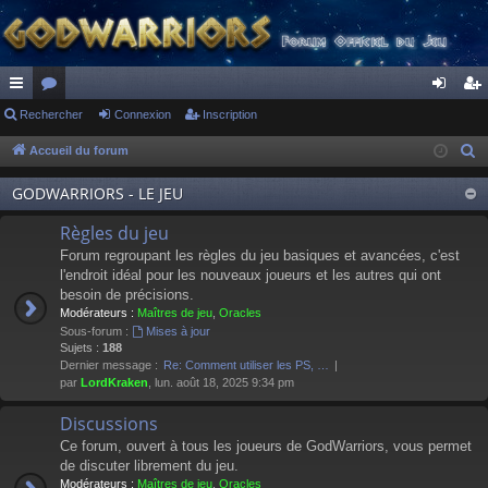
ac
Rechercher
or
Connexion
Inscription
on
ns
co
u
ne
cri
Accueil du forum
R
e
ur
m
xi
pti
GODWARRIORS - LE JEU
c
ci
s
on
on
h
Règles du jeu
s
e
Forum regroupant les règles du jeu basiques et avancées, c'est
r
l'endroit idéal pour les nouveaux joueurs et les autres qui ont
besoin de précisions.
c
Modérateurs :
Maîtres de jeu
,
Oracles
h
Sous-forum :
Mises à jour
e
Sujets :
188
Dernier message :
Re: Comment utiliser les PS, …
r
par
LordKraken
, lun. août 18, 2025 9:34 pm
Discussions
Ce forum, ouvert à tous les joueurs de GodWarriors, vous permet
de discuter librement du jeu.
Modérateurs :
Maîtres de jeu
,
Oracles