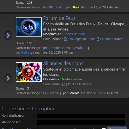
Sujets :
103
Dernier message :
Re: BG Ulryk
par
Ulryk
, dim. mai 17, 2026 1:44 pm
Forum de Zeus
Forum dédié au Dieu des Dieux, Roi de l'Olympe,
et à ses Anges.
Modérateur :
Oracles de Zeus
Sous-forums :
Les Anges de Zeus
,
Le Mont Olympe
Sujets :
163
Dernier message :
[BG] Retour Kaïros - Arrivée …
par
Kaïros
, sam. mars 28, 2026 9:08 pm
Alliances des clans
Stratégie et diplomatie autour des alliances entre
les clans.
Modérateur :
Maîtres de jeu
Sous-forum :
[BG] Les Rebelles
Sujets :
34
Dernier message :
BG Selenia
par
Selenia
, lun. déc. 29, 2025 4:06 pm
Connexion
•
Inscription
Nom d’utilisateur :
Mot de passe :