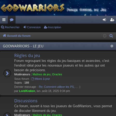
ac
Rechercher
or
Connexion
Inscription
on
ns
co
u
ne
cri
Accueil du forum
R
e
ur
m
xi
pti
GODWARRIORS - LE JEU
c
ci
s
on
on
h
Règles du jeu
s
e
Forum regroupant les règles du jeu basiques et avancées, c'est
r
l'endroit idéal pour les nouveaux joueurs et les autres qui ont
besoin de précisions.
c
Modérateurs :
Maîtres de jeu
,
Oracles
h
Sous-forum :
Mises à jour
e
Sujets :
188
Dernier message :
Re: Comment utiliser les PS, …
r
par
LordKraken
, lun. août 18, 2025 9:34 pm
Discussions
Ce forum, ouvert à tous les joueurs de GodWarriors, vous permet
de discuter librement du jeu.
Modérateurs :
Maîtres de jeu
,
Oracles