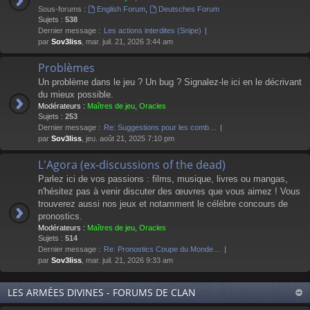
Sous-forums :
English Forum
,
Deutsches Forum
Sujets :
538
Dernier message :
Les actions interdites (Snipe)
par
Sov3liss
, mar. juil. 21, 2026 3:44 am
Problèmes
Un problème dans le jeu ? Un bug ? Signalez-le ici en le décrivant
du mieux possible.
Modérateurs :
Maîtres de jeu
,
Oracles
Sujets :
253
Dernier message :
Re: Suggestions pour les comb…
par
Sov3liss
, jeu. août 21, 2025 7:10 pm
L'Agora (ex-discussions of the dead)
Parlez ici de vos passions : films, musique, livres ou mangas,
n'hésitez pas à venir discuter des œuvres que vous aimez ! Vous
trouverez aussi nos jeux et notamment le célèbre concours de
pronostics.
Modérateurs :
Maîtres de jeu
,
Oracles
Sujets :
514
Dernier message :
Re: Pronostics Coupe du Monde…
par
Sov3liss
, mar. juil. 21, 2026 9:33 am
LES ARMÉES DIVINES - FORUMS DE CLAN