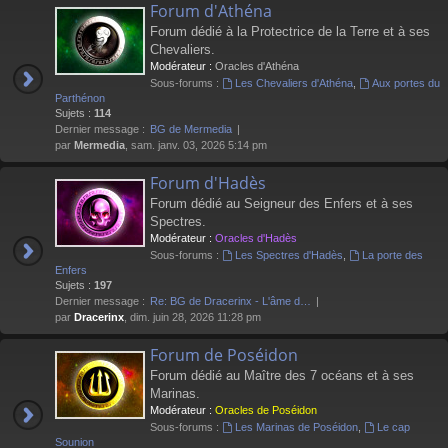
Forum d'Athéna
Forum dédié à la Protectrice de la Terre et à ses
Chevaliers.
Modérateur :
Oracles d'Athéna
Sous-forums :
Les Chevaliers d'Athéna
,
Aux portes du
Parthénon
Sujets :
114
Dernier message :
BG de Mermedia
par
Mermedia
, sam. janv. 03, 2026 5:14 pm
Forum d'Hadès
Forum dédié au Seigneur des Enfers et à ses
Spectres.
Modérateur :
Oracles d'Hadès
Sous-forums :
Les Spectres d'Hadès
,
La porte des
Enfers
Sujets :
197
Dernier message :
Re: BG de Dracerinx - L'âme d…
par
Dracerinx
, dim. juin 28, 2026 11:28 pm
Forum de Poséidon
Forum dédié au Maître des 7 océans et à ses
Marinas.
Modérateur :
Oracles de Poséidon
Sous-forums :
Les Marinas de Poséidon
,
Le cap
Sounion