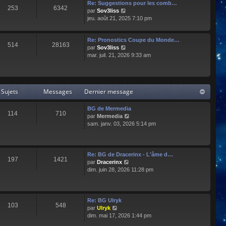
e
l
Re: Suggestions pour les comb…
253
6342
r
t
C
par
Sov3liss
n
e
o
jeu. août 21, 2025 7:10 pm
i
r
n
e
l
s
r
Re: Pronostics Coupe du Monde…
e
u
514
28163
m
C
par
Sov3liss
d
l
e
o
mar. juil. 21, 2026 9:33 am
e
t
s
n
r
e
s
s
n
r
a
u
i
l
g
l
e
e
Sujets
Messages
Dernier message
e
t
r
d
e
m
e
r
BG de Mermedia
e
r
114
710
l
C
par
Mermedia
s
n
e
o
sam. janv. 03, 2026 5:14 pm
s
i
d
n
a
e
e
s
g
r
r
u
e
m
n
l
e
Re: BG de Dracerinx - L'âme d…
197
1421
i
t
s
C
par
Dracerinx
e
e
s
o
dim. juin 28, 2026 11:28 pm
r
r
a
n
m
l
g
s
e
e
e
u
s
d
l
Re: BG Ulryk
103
548
s
e
t
C
par
Ulryk
a
r
e
o
dim. mai 17, 2026 1:44 pm
g
n
r
n