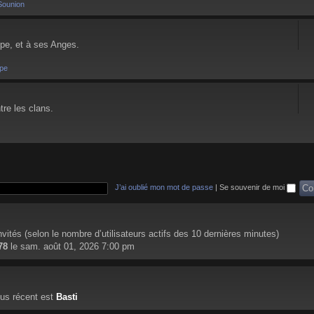
Sounion
pe, et à ses Anges.
pe
tre les clans.
J’ai oublié mon mot de passe
|
Se souvenir de moi
 invités (selon le nombre d’utilisateurs actifs des 10 dernières minutes)
78
le sam. août 01, 2026 7:00 pm
us récent est
Basti