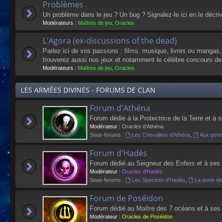
Problèmes
Un problème dans le jeu ? Un bug ? Signalez-le ici en le décri
Modérateurs :
Maîtres de jeu
,
Oracles
L'Agora (ex-discussions of the dead)
Parlez ici de vos passions : films, musique, livres ou mangas
trouverez aussi nos jeux et notamment le célèbre concours de
Modérateurs :
Maîtres de jeu
,
Oracles
LES ARMÉES DIVINES - FORUMS DE CLAN
Forum d'Athéna
Forum dédié à la Protectrice de la Terre et à 
Modérateur :
Oracles d'Athéna
Sous-forums :
Les Chevaliers d'Athéna
,
Aux port
Forum d'Hadès
Forum dédié au Seigneur des Enfers et à ses
Modérateur :
Oracles d'Hadès
Sous-forums :
Les Spectres d'Hadès
,
La porte d
Forum de Poséidon
Forum dédié au Maître des 7 océans et à ses
Modérateur :
Oracles de Poséidon