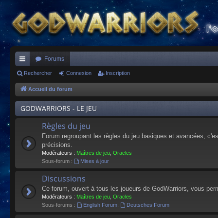
Forums
ac
Rechercher
Connexion
Inscription
co
Accueil du forum
ur
GODWARRIORS - LE JEU
ci
Règles du jeu
s
Forum regroupant les règles du jeu basiques et avancées, c'est 
précisions.
Modérateurs :
Maîtres de jeu
,
Oracles
Sous-forum :
Mises à jour
Discussions
Ce forum, ouvert à tous les joueurs de GodWarriors, vous perm
Modérateurs :
Maîtres de jeu
,
Oracles
Sous-forums :
English Forum
,
Deutsches Forum