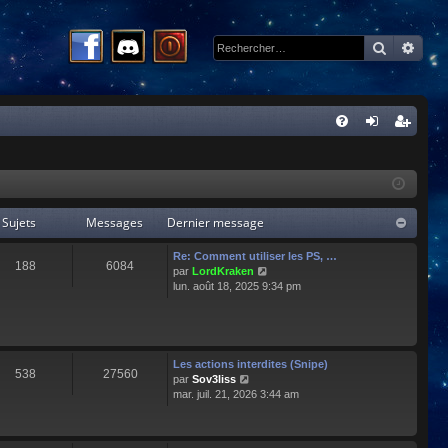
Recherc
Rech
R
FA
on
ns
Q
ne
cri
xi
pti
Sujets
Messages
Dernier message
on
on
Re: Comment utiliser les PS, …
188
6084
C
par
LordKraken
o
lun. août 18, 2025 9:34 pm
n
s
u
l
t
Les actions interdites (Snipe)
538
27560
e
C
par
Sov3liss
r
o
mar. juil. 21, 2026 3:44 am
l
n
e
s
d
u