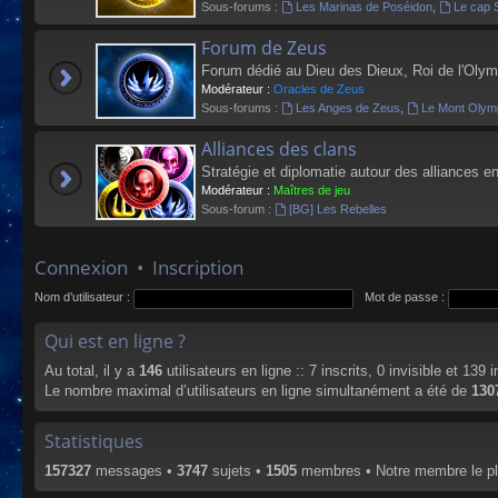
Sous-forums :
Les Marinas de Poséidon
,
Le cap 
Forum de Zeus
Forum dédié au Dieu des Dieux, Roi de l'Olym
Modérateur :
Oracles de Zeus
Sous-forums :
Les Anges de Zeus
,
Le Mont Olym
Alliances des clans
Stratégie et diplomatie autour des alliances en
Modérateur :
Maîtres de jeu
Sous-forum :
[BG] Les Rebelles
Connexion
•
Inscription
Nom d’utilisateur :
Mot de passe :
Qui est en ligne ?
Au total, il y a
146
utilisateurs en ligne :: 7 inscrits, 0 invisible et 139
Le nombre maximal d’utilisateurs en ligne simultanément a été de
130
Statistiques
157327
messages •
3747
sujets •
1505
membres • Notre membre le pl