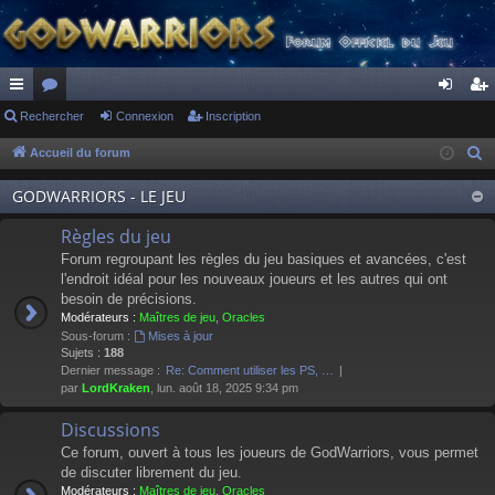
ac
Rechercher
or
Connexion
Inscription
on
ns
co
u
ne
cri
Accueil du forum
R
e
ur
m
xi
pti
GODWARRIORS - LE JEU
c
ci
s
on
on
h
Règles du jeu
s
e
Forum regroupant les règles du jeu basiques et avancées, c'est
r
l'endroit idéal pour les nouveaux joueurs et les autres qui ont
besoin de précisions.
c
Modérateurs :
Maîtres de jeu
,
Oracles
h
Sous-forum :
Mises à jour
e
Sujets :
188
Dernier message :
Re: Comment utiliser les PS, …
r
par
LordKraken
, lun. août 18, 2025 9:34 pm
Discussions
Ce forum, ouvert à tous les joueurs de GodWarriors, vous permet
de discuter librement du jeu.
Modérateurs :
Maîtres de jeu
,
Oracles