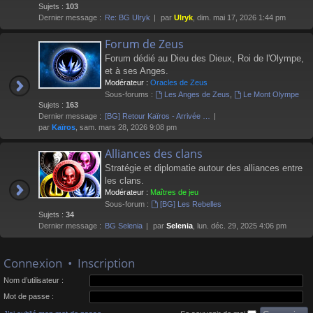
Sujets :
103
Dernier message :
Re: BG Ulryk
par
Ulryk
, dim. mai 17, 2026 1:44 pm
Forum de Zeus
Forum dédié au Dieu des Dieux, Roi de l'Olympe,
et à ses Anges.
Modérateur :
Oracles de Zeus
Sous-forums :
Les Anges de Zeus
,
Le Mont Olympe
Sujets :
163
Dernier message :
[BG] Retour Kaïros - Arrivée …
par
Kaïros
, sam. mars 28, 2026 9:08 pm
Alliances des clans
Stratégie et diplomatie autour des alliances entre
les clans.
Modérateur :
Maîtres de jeu
Sous-forum :
[BG] Les Rebelles
Sujets :
34
Dernier message :
BG Selenia
par
Selenia
, lun. déc. 29, 2025 4:06 pm
Connexion
•
Inscription
Nom d’utilisateur :
Mot de passe :