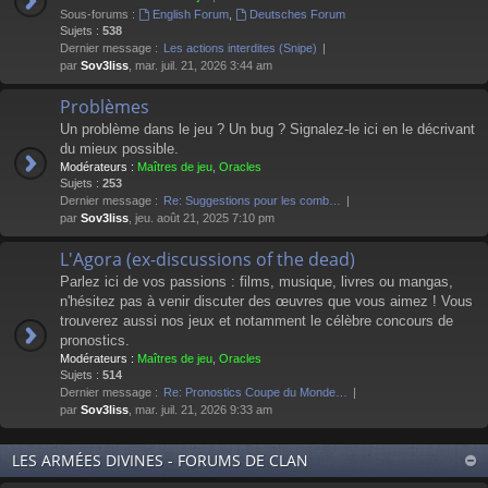
Sous-forums :
English Forum
,
Deutsches Forum
Sujets :
538
Dernier message :
Les actions interdites (Snipe)
par
Sov3liss
, mar. juil. 21, 2026 3:44 am
Problèmes
Un problème dans le jeu ? Un bug ? Signalez-le ici en le décrivant
du mieux possible.
Modérateurs :
Maîtres de jeu
,
Oracles
Sujets :
253
Dernier message :
Re: Suggestions pour les comb…
par
Sov3liss
, jeu. août 21, 2025 7:10 pm
L'Agora (ex-discussions of the dead)
Parlez ici de vos passions : films, musique, livres ou mangas,
n'hésitez pas à venir discuter des œuvres que vous aimez ! Vous
trouverez aussi nos jeux et notamment le célèbre concours de
pronostics.
Modérateurs :
Maîtres de jeu
,
Oracles
Sujets :
514
Dernier message :
Re: Pronostics Coupe du Monde…
par
Sov3liss
, mar. juil. 21, 2026 9:33 am
LES ARMÉES DIVINES - FORUMS DE CLAN