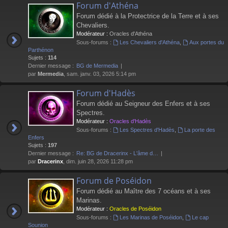
Forum d'Athéna
Forum dédié à la Protectrice de la Terre et à ses
Chevaliers.
Modérateur :
Oracles d'Athéna
Sous-forums :
Les Chevaliers d'Athéna
,
Aux portes du
Parthénon
Sujets :
114
Dernier message :
BG de Mermedia
par
Mermedia
, sam. janv. 03, 2026 5:14 pm
Forum d'Hadès
Forum dédié au Seigneur des Enfers et à ses
Spectres.
Modérateur :
Oracles d'Hadès
Sous-forums :
Les Spectres d'Hadès
,
La porte des
Enfers
Sujets :
197
Dernier message :
Re: BG de Dracerinx - L'âme d…
par
Dracerinx
, dim. juin 28, 2026 11:28 pm
Forum de Poséidon
Forum dédié au Maître des 7 océans et à ses
Marinas.
Modérateur :
Oracles de Poséidon
Sous-forums :
Les Marinas de Poséidon
,
Le cap
Sounion