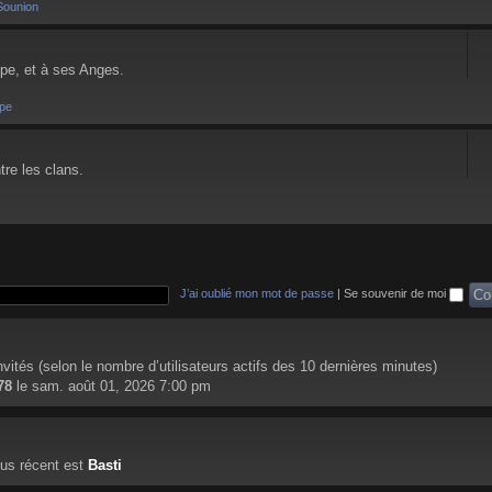
Sounion
pe, et à ses Anges.
pe
tre les clans.
J’ai oublié mon mot de passe
|
Se souvenir de moi
 invités (selon le nombre d’utilisateurs actifs des 10 dernières minutes)
78
le sam. août 01, 2026 7:00 pm
us récent est
Basti