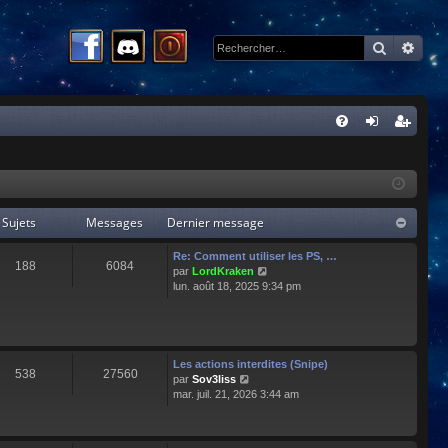
Recherc
Rech
R
FA
on
ns
Q
ne
cri
xi
pti
Sujets
Messages
Dernier message
on
on
Re: Comment utiliser les PS, …
188
6084
C
par
LordKraken
o
lun. août 18, 2025 9:34 pm
n
s
u
l
t
Les actions interdites (Snipe)
538
27560
e
C
par
Sov3liss
r
o
mar. juil. 21, 2026 3:44 am
l
n
e
s
d
u