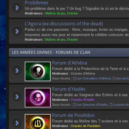
Problèmes
Un problème dans le jeu ? Un bug ? Signalez-le ici en le décri
Modérateurs :
Maîtres de jeu
,
Oracles
L'Agora (ex-discussions of the dead)
Parlez ici de vos passions : films, musique, livres ou mangas
trouverez aussi nos jeux et notamment le célèbre concours de
Modérateurs :
Maîtres de jeu
,
Oracles
LES ARMÉES DIVINES - FORUMS DE CLAN
Forum d'Athéna
Forum dédié à la Protectrice de la Terre et à 
Modérateur :
Oracles d'Athéna
Sous-forums :
Les Chevaliers d'Athéna
,
Aux port
Forum d'Hadès
Forum dédié au Seigneur des Enfers et à ses
Modérateur :
Oracles d'Hadès
Sous-forums :
Les Spectres d'Hadès
,
La porte d
Forum de Poséidon
Forum dédié au Maître des 7 océans et à ses
Modérateur :
Oracles de Poséidon