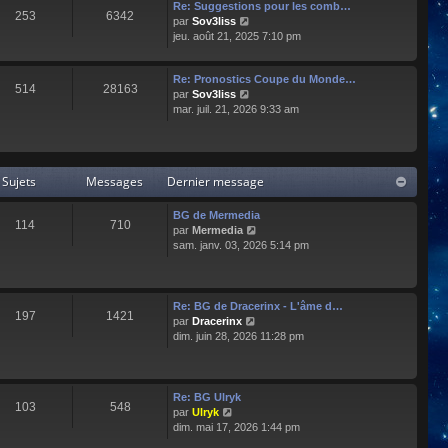
e
l
Re: Suggestions pour les comb…
253
6342
r
t
C
par
Sov3liss
n
e
o
jeu. août 21, 2025 7:10 pm
i
r
n
e
l
s
r
Re: Pronostics Coupe du Monde…
e
u
514
28163
m
C
par
Sov3liss
d
l
e
o
mar. juil. 21, 2026 9:33 am
e
t
s
n
r
e
s
s
n
r
a
u
i
l
g
l
e
e
Sujets
Messages
Dernier message
e
t
r
d
e
m
e
r
BG de Mermedia
e
r
114
710
l
C
par
Mermedia
s
n
e
o
sam. janv. 03, 2026 5:14 pm
s
i
d
n
a
e
e
s
g
r
r
u
e
m
n
l
e
Re: BG de Dracerinx - L'âme d…
197
1421
i
t
s
C
par
Dracerinx
e
e
s
o
dim. juin 28, 2026 11:28 pm
r
r
a
n
m
l
g
s
e
e
e
u
s
d
l
Re: BG Ulryk
103
548
s
e
t
C
par
Ulryk
a
r
e
o
dim. mai 17, 2026 1:44 pm
g
n
r
n