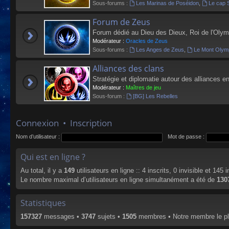
Sous-forums :
Les Marinas de Poséidon
,
Le cap 
Forum de Zeus
Forum dédié au Dieu des Dieux, Roi de l'Olym
Modérateur :
Oracles de Zeus
Sous-forums :
Les Anges de Zeus
,
Le Mont Olym
Alliances des clans
Stratégie et diplomatie autour des alliances en
Modérateur :
Maîtres de jeu
Sous-forum :
[BG] Les Rebelles
Connexion
•
Inscription
Nom d’utilisateur :
Mot de passe :
Qui est en ligne ?
Au total, il y a
149
utilisateurs en ligne :: 4 inscrits, 0 invisible et 145
Le nombre maximal d’utilisateurs en ligne simultanément a été de
130
Statistiques
157327
messages •
3747
sujets •
1505
membres • Notre membre le pl