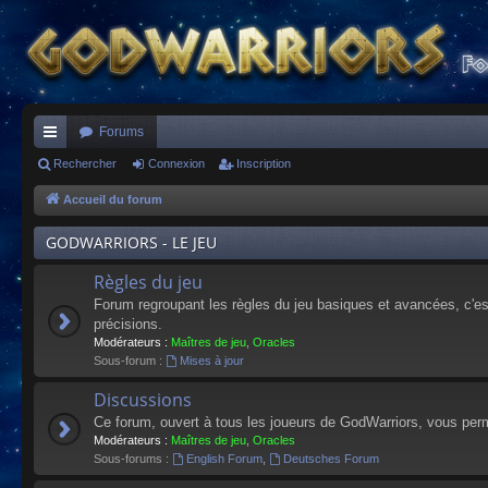
Forums
ac
Rechercher
Connexion
Inscription
co
Accueil du forum
ur
GODWARRIORS - LE JEU
ci
Règles du jeu
s
Forum regroupant les règles du jeu basiques et avancées, c'est 
précisions.
Modérateurs :
Maîtres de jeu
,
Oracles
Sous-forum :
Mises à jour
Discussions
Ce forum, ouvert à tous les joueurs de GodWarriors, vous perm
Modérateurs :
Maîtres de jeu
,
Oracles
Sous-forums :
English Forum
,
Deutsches Forum