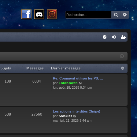
Recherc
Rech
R
FA
on
ns
Q
ne
cri
xi
pti
Sujets
Messages
Dernier message
on
on
Re: Comment utiliser les PS, …
188
6084
C
par
LordKraken
o
lun. août 18, 2025 9:34 pm
n
s
u
l
t
Les actions interdites (Snipe)
538
27560
e
C
par
Sov3liss
r
o
mar. juil. 21, 2026 3:44 am
l
n
e
s
d
u