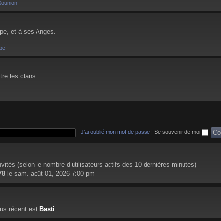
Sounion
pe, et à ses Anges.
pe
tre les clans.
J’ai oublié mon mot de passe
|
Se souvenir de moi
 invités (selon le nombre d’utilisateurs actifs des 10 dernières minutes)
78
le sam. août 01, 2026 7:00 pm
us récent est
Basti