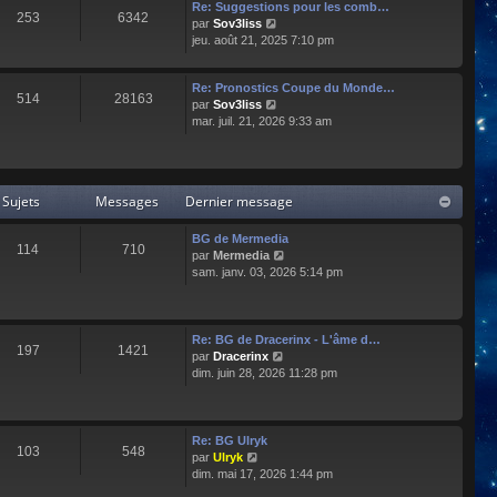
e
l
Re: Suggestions pour les comb…
253
6342
r
t
C
par
Sov3liss
n
e
o
jeu. août 21, 2025 7:10 pm
i
r
n
e
l
s
r
Re: Pronostics Coupe du Monde…
e
u
514
28163
m
C
par
Sov3liss
d
l
e
o
mar. juil. 21, 2026 9:33 am
e
t
s
n
r
e
s
s
n
r
a
u
i
l
g
l
e
e
Sujets
Messages
Dernier message
e
t
r
d
e
m
e
r
BG de Mermedia
e
r
114
710
l
C
par
Mermedia
s
n
e
o
sam. janv. 03, 2026 5:14 pm
s
i
d
n
a
e
e
s
g
r
r
u
e
m
n
l
e
Re: BG de Dracerinx - L'âme d…
197
1421
i
t
s
C
par
Dracerinx
e
e
s
o
dim. juin 28, 2026 11:28 pm
r
r
a
n
m
l
g
s
e
e
e
u
s
d
l
Re: BG Ulryk
103
548
s
e
t
C
par
Ulryk
a
r
e
o
dim. mai 17, 2026 1:44 pm
g
n
r
n