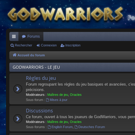
Forums
ac
Rechercher
Connexion
Inscription
co
Accueil du forum
ur
GODWARRIORS - LE JEU
ci
Règles du jeu
s
Forum regroupant les règles du jeu basiques et avancées, c'est 
précisions.
Modérateurs :
Maîtres de jeu
,
Oracles
Sous-forum :
Mises à jour
Discussions
Ce forum, ouvert à tous les joueurs de GodWarriors, vous perm
Modérateurs :
Maîtres de jeu
,
Oracles
Sous-forums :
English Forum
,
Deutsches Forum