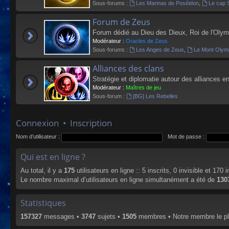
Sous-forums :
Les Marinas de Poséidon
,
Le cap 
Forum de Zeus
Forum dédié au Dieu des Dieux, Roi de l'Olym
Modérateur :
Oracles de Zeus
Sous-forums :
Les Anges de Zeus
,
Le Mont Olym
Alliances des clans
Stratégie et diplomatie autour des alliances en
Modérateur :
Maîtres de jeu
Sous-forum :
[BG] Les Rebelles
Connexion
•
Inscription
Nom d’utilisateur :
Mot de passe :
Qui est en ligne ?
Au total, il y a
175
utilisateurs en ligne :: 5 inscrits, 0 invisible et 170
Le nombre maximal d’utilisateurs en ligne simultanément a été de
130
Statistiques
157327
messages •
3747
sujets •
1505
membres • Notre membre le pl