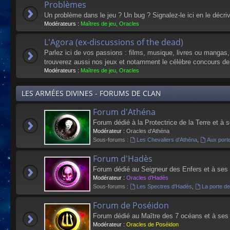
Problèmes
Un problème dans le jeu ? Un bug ? Signalez-le ici en le décri
Modérateurs :
Maîtres de jeu
,
Oracles
L'Agora (ex-discussions of the dead)
Parlez ici de vos passions : films, musique, livres ou mangas
trouverez aussi nos jeux et notamment le célèbre concours de
Modérateurs :
Maîtres de jeu
,
Oracles
LES ARMÉES DIVINES - FORUMS DE CLAN
Forum d'Athéna
Forum dédié à la Protectrice de la Terre et à 
Modérateur :
Oracles d'Athéna
Sous-forums :
Les Chevaliers d'Athéna
,
Aux port
Forum d'Hadès
Forum dédié au Seigneur des Enfers et à ses
Modérateur :
Oracles d'Hadès
Sous-forums :
Les Spectres d'Hadès
,
La porte d
Forum de Poséidon
Forum dédié au Maître des 7 océans et à ses
Modérateur :
Oracles de Poséidon