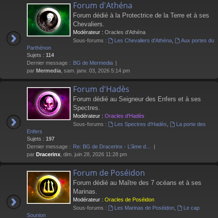
Forum d'Athéna
Forum dédié à la Protectrice de la Terre et à ses
Chevaliers.
Modérateur :
Oracles d'Athéna
Sous-forums :
Les Chevaliers d'Athéna
,
Aux portes du
Parthénon
Sujets :
114
Dernier message :
BG de Mermedia
par
Mermedia
, sam. janv. 03, 2026 5:14 pm
Forum d'Hadès
Forum dédié au Seigneur des Enfers et à ses
Spectres.
Modérateur :
Oracles d'Hadès
Sous-forums :
Les Spectres d'Hadès
,
La porte des
Enfers
Sujets :
197
Dernier message :
Re: BG de Dracerinx - L'âme d…
par
Dracerinx
, dim. juin 28, 2026 11:28 pm
Forum de Poséidon
Forum dédié au Maître des 7 océans et à ses
Marinas.
Modérateur :
Oracles de Poséidon
Sous-forums :
Les Marinas de Poséidon
,
Le cap
Sounion