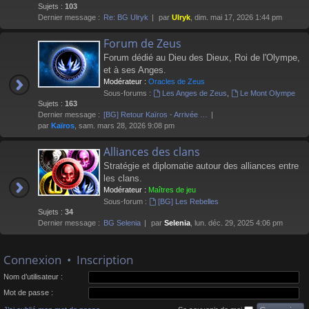
Sujets :
103
Dernier message :
Re: BG Ulryk
par
Ulryk
, dim. mai 17, 2026 1:44 pm
Forum de Zeus
Forum dédié au Dieu des Dieux, Roi de l'Olympe,
et à ses Anges.
Modérateur :
Oracles de Zeus
Sous-forums :
Les Anges de Zeus
,
Le Mont Olympe
Sujets :
163
Dernier message :
[BG] Retour Kaïros - Arrivée …
par
Kaïros
, sam. mars 28, 2026 9:08 pm
Alliances des clans
Stratégie et diplomatie autour des alliances entre
les clans.
Modérateur :
Maîtres de jeu
Sous-forum :
[BG] Les Rebelles
Sujets :
34
Dernier message :
BG Selenia
par
Selenia
, lun. déc. 29, 2025 4:06 pm
Connexion
•
Inscription
Nom d’utilisateur :
Mot de passe :