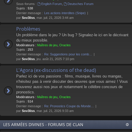
Sous-forums :
English Forum
,
Deutsches Forum
Sujets :
538
Dernier message :
Les actions interdites (Snipe)
par
Sov3liss
, mar. juil. 21, 2026 3:44 am
Problèmes
Un problème dans le jeu ? Un bug ? Signalez-le ici en le décrivant
du mieux possible.
Modérateurs :
Maîtres de jeu
,
Oracles
Sujets :
253
Dernier message :
Re: Suggestions pour les comb…
par
Sov3liss
, jeu. août 21, 2025 7:10 pm
L'Agora (ex-discussions of the dead)
Parlez ici de vos passions : films, musique, livres ou mangas,
n'hésitez pas à venir discuter des œuvres que vous aimez ! Vous
trouverez aussi nos jeux et notamment le célèbre concours de
pronostics.
Modérateurs :
Maîtres de jeu
,
Oracles
Sujets :
514
Dernier message :
Re: Pronostics Coupe du Monde…
par
Sov3liss
, mar. juil. 21, 2026 9:33 am
LES ARMÉES DIVINES - FORUMS DE CLAN