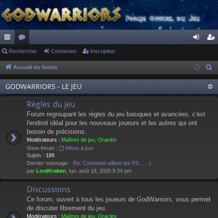
ac
Rechercher
or
Connexion
Inscription
on
ns
co
u
ne
cri
Accueil du forum
R
e
ur
m
xi
pti
GODWARRIORS - LE JEU
c
ci
s
on
on
h
Règles du jeu
s
e
Forum regroupant les règles du jeu basiques et avancées, c'est
r
l'endroit idéal pour les nouveaux joueurs et les autres qui ont
besoin de précisions.
c
Modérateurs :
Maîtres de jeu
,
Oracles
h
Sous-forum :
Mises à jour
e
Sujets :
188
Dernier message :
Re: Comment utiliser les PS, …
r
par
LordKraken
, lun. août 18, 2025 9:34 pm
Discussions
Ce forum, ouvert à tous les joueurs de GodWarriors, vous permet
de discuter librement du jeu.
Modérateurs :
Maîtres de jeu
,
Oracles