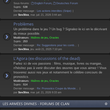
Sous-forums :
English Forum
,
Deutsches Forum
Sujets :
538
Dernier message :
Les actions interdites (Snipe)
par
Sov3liss
, mar. juil. 21, 2026 3:44 am
Problèmes
Un problème dans le jeu ? Un bug ? Signalez-le ici en le décrivant
du mieux possible.
Modérateurs :
Maîtres de jeu
,
Oracles
Sujets :
253
Dernier message :
Re: Suggestions pour les comb…
par
Sov3liss
, jeu. août 21, 2025 7:10 pm
L'Agora (ex-discussions of the dead)
Parlez ici de vos passions : films, musique, livres ou mangas,
n'hésitez pas à venir discuter des œuvres que vous aimez ! Vous
trouverez aussi nos jeux et notamment le célèbre concours de
pronostics.
Modérateurs :
Maîtres de jeu
,
Oracles
Sujets :
514
Dernier message :
Re: Pronostics Coupe du Monde…
par
Sov3liss
, mar. juil. 21, 2026 9:33 am
LES ARMÉES DIVINES - FORUMS DE CLAN