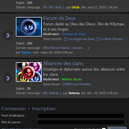
Sujets :
103
Dernier message :
Re: BG Ulryk
par
Ulryk
, dim. mai 17, 2026 1:44 pm
Forum de Zeus
Forum dédié au Dieu des Dieux, Roi de l'Olympe,
et à ses Anges.
Modérateur :
Oracles de Zeus
Sous-forums :
Les Anges de Zeus
,
Le Mont Olympe
Sujets :
163
Dernier message :
[BG] Retour Kaïros - Arrivée …
par
Kaïros
, sam. mars 28, 2026 9:08 pm
Alliances des clans
Stratégie et diplomatie autour des alliances entre
les clans.
Modérateur :
Maîtres de jeu
Sous-forum :
[BG] Les Rebelles
Sujets :
34
Dernier message :
BG Selenia
par
Selenia
, lun. déc. 29, 2025 4:06 pm
Connexion
•
Inscription
Nom d’utilisateur :
Mot de passe :