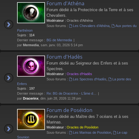
Forum d'Athéna
Forum dédié à la Protectrice de la Terre et à ses
Chevaliers.
Modérateur :
Oracles d'Athéna
Sous-forums :
Les Chevaliers d'Athéna
,
Aux portes du
Parthénon
Sujets :
114
Dernier message :
BG de Mermedia
par
Mermedia
, sam. janv. 03, 2026 5:14 pm
Forum d'Hadès
Forum dédié au Seigneur des Enfers et à ses
Spectres.
Modérateur :
Oracles d'Hadès
Sous-forums :
Les Spectres d'Hadès
,
La porte des
Enfers
Sujets :
197
Dernier message :
Re: BG de Dracerinx - L'âme d…
par
Dracerinx
, dim. juin 28, 2026 11:28 pm
Forum de Poséidon
Forum dédié au Maître des 7 océans et à ses
Marinas.
Modérateur :
Oracles de Poséidon
Sous-forums :
Les Marinas de Poséidon
,
Le cap
Sounion