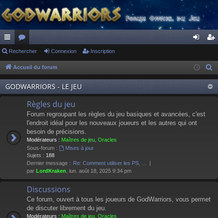
ac
Rechercher
or
Connexion
Inscription
on
ns
co
u
ne
cri
Accueil du forum
R
e
ur
m
xi
pti
GODWARRIORS - LE JEU
c
ci
s
on
on
h
Règles du jeu
s
e
Forum regroupant les règles du jeu basiques et avancées, c'est
r
l'endroit idéal pour les nouveaux joueurs et les autres qui ont
besoin de précisions.
c
Modérateurs :
Maîtres de jeu
,
Oracles
h
Sous-forum :
Mises à jour
e
Sujets :
188
Dernier message :
Re: Comment utiliser les PS, …
r
par
LordKraken
, lun. août 18, 2025 9:34 pm
Discussions
Ce forum, ouvert à tous les joueurs de GodWarriors, vous permet
de discuter librement du jeu.
Modérateurs :
Maîtres de jeu
,
Oracles