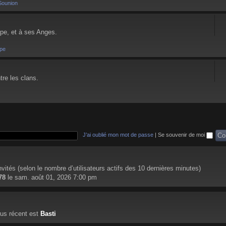
Sounion
pe, et à ses Anges.
pe
tre les clans.
J’ai oublié mon mot de passe
|
Se souvenir de moi
 invités (selon le nombre d’utilisateurs actifs des 10 dernières minutes)
78
le sam. août 01, 2026 7:00 pm
us récent est
Basti