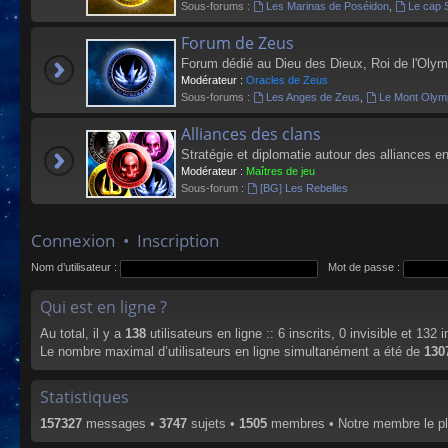
Sous-forums :
Les Marinas de Poséidon
,
Le cap 
Forum de Zeus
Forum dédié au Dieu des Dieux, Roi de l'Olym
Modérateur :
Oracles de Zeus
Sous-forums :
Les Anges de Zeus
,
Le Mont Olym
Alliances des clans
Stratégie et diplomatie autour des alliances en
Modérateur :
Maîtres de jeu
Sous-forum :
[BG] Les Rebelles
Connexion
•
Inscription
Nom d’utilisateur :
Mot de passe :
Qui est en ligne ?
Au total, il y a
138
utilisateurs en ligne :: 6 inscrits, 0 invisible et 132
Le nombre maximal d’utilisateurs en ligne simultanément a été de
130
Statistiques
157327
messages •
3747
sujets •
1505
membres • Notre membre le pl