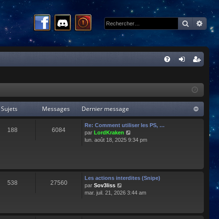
Recherc
Rech
R
FA
on
ns
Q
ne
cri
xi
pti
Sujets
Messages
Dernier message
on
on
Re: Comment utiliser les PS, …
188
6084
C
par
LordKraken
o
lun. août 18, 2025 9:34 pm
n
s
u
l
t
Les actions interdites (Snipe)
538
27560
e
C
par
Sov3liss
r
o
mar. juil. 21, 2026 3:44 am
l
n
e
s
d
u