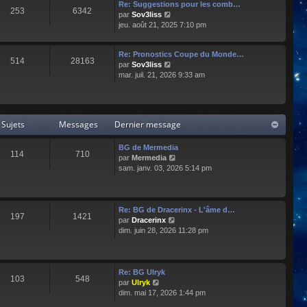
e
l
Re: Suggestions pour les comb…
253
6342
r
t
C
par
Sov3liss
n
e
o
jeu. août 21, 2025 7:10 pm
i
r
n
e
l
s
r
Re: Pronostics Coupe du Monde…
e
u
514
28163
m
C
par
Sov3liss
d
l
e
o
mar. juil. 21, 2026 9:33 am
e
t
s
n
r
e
s
s
n
r
a
u
i
l
g
l
e
e
Sujets
Messages
Dernier message
e
t
r
d
e
m
e
r
BG de Mermedia
e
r
114
710
l
C
par
Mermedia
s
n
e
o
sam. janv. 03, 2026 5:14 pm
s
i
d
n
a
e
e
s
g
r
r
u
e
m
n
l
e
Re: BG de Dracerinx - L'âme d…
197
1421
i
t
s
C
par
Dracerinx
e
e
s
o
dim. juin 28, 2026 11:28 pm
r
r
a
n
m
l
g
s
e
e
e
u
s
d
l
Re: BG Ulryk
103
548
s
e
t
C
par
Ulryk
a
r
e
o
dim. mai 17, 2026 1:44 pm
g
n
r
n