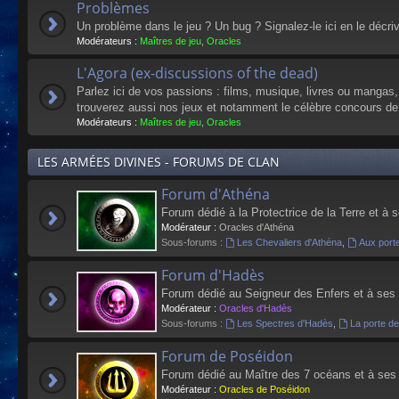
Problèmes
Un problème dans le jeu ? Un bug ? Signalez-le ici en le décri
Modérateurs :
Maîtres de jeu
,
Oracles
L'Agora (ex-discussions of the dead)
Parlez ici de vos passions : films, musique, livres ou mangas
trouverez aussi nos jeux et notamment le célèbre concours de
Modérateurs :
Maîtres de jeu
,
Oracles
LES ARMÉES DIVINES - FORUMS DE CLAN
Forum d'Athéna
Forum dédié à la Protectrice de la Terre et à 
Modérateur :
Oracles d'Athéna
Sous-forums :
Les Chevaliers d'Athéna
,
Aux port
Forum d'Hadès
Forum dédié au Seigneur des Enfers et à ses
Modérateur :
Oracles d'Hadès
Sous-forums :
Les Spectres d'Hadès
,
La porte d
Forum de Poséidon
Forum dédié au Maître des 7 océans et à ses
Modérateur :
Oracles de Poséidon