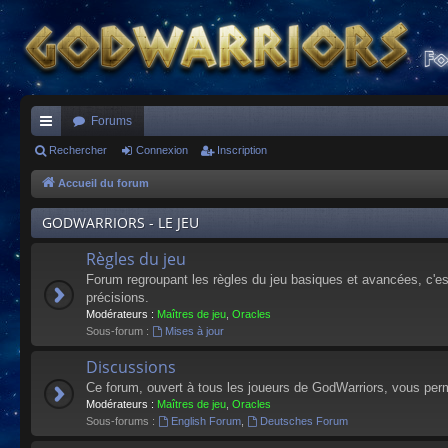
Forums
ac
Rechercher
Connexion
Inscription
co
Accueil du forum
ur
GODWARRIORS - LE JEU
ci
Règles du jeu
s
Forum regroupant les règles du jeu basiques et avancées, c'est 
précisions.
Modérateurs :
Maîtres de jeu
,
Oracles
Sous-forum :
Mises à jour
Discussions
Ce forum, ouvert à tous les joueurs de GodWarriors, vous perm
Modérateurs :
Maîtres de jeu
,
Oracles
Sous-forums :
English Forum
,
Deutsches Forum