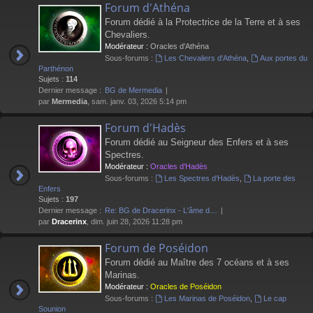
Forum d'Athéna
Forum dédié à la Protectrice de la Terre et à ses
Chevaliers.
Modérateur :
Oracles d'Athéna
Sous-forums :
Les Chevaliers d'Athéna
,
Aux portes du
Parthénon
Sujets :
114
Dernier message :
BG de Mermedia
par
Mermedia
, sam. janv. 03, 2026 5:14 pm
Forum d'Hadès
Forum dédié au Seigneur des Enfers et à ses
Spectres.
Modérateur :
Oracles d'Hadès
Sous-forums :
Les Spectres d'Hadès
,
La porte des
Enfers
Sujets :
197
Dernier message :
Re: BG de Dracerinx - L'âme d…
par
Dracerinx
, dim. juin 28, 2026 11:28 pm
Forum de Poséidon
Forum dédié au Maître des 7 océans et à ses
Marinas.
Modérateur :
Oracles de Poséidon
Sous-forums :
Les Marinas de Poséidon
,
Le cap
Sounion