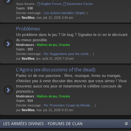
Sous-forums :
English Forum
,
Deutsches Forum
Sujets :
538
Dernier message :
Les actions interdites (Snipe)
par
Sov3liss
, mar. juil. 21, 2026 3:44 am
Problèmes
Un problème dans le jeu ? Un bug ? Signalez-le ici en le décrivant
du mieux possible.
Modérateurs :
Maîtres de jeu
,
Oracles
Sujets :
253
Dernier message :
Re: Suggestions pour les comb…
par
Sov3liss
, jeu. août 21, 2025 7:10 pm
L'Agora (ex-discussions of the dead)
Parlez ici de vos passions : films, musique, livres ou mangas,
n'hésitez pas à venir discuter des œuvres que vous aimez ! Vous
trouverez aussi nos jeux et notamment le célèbre concours de
pronostics.
Modérateurs :
Maîtres de jeu
,
Oracles
Sujets :
514
Dernier message :
Re: Pronostics Coupe du Monde…
par
Sov3liss
, mar. juil. 21, 2026 9:33 am
LES ARMÉES DIVINES - FORUMS DE CLAN