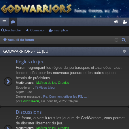
ac
Rechercher
or
Connexion
Inscription
on
ns
co
u
ne
cri
Accueil du forum
R
e
ur
m
xi
pti
GODWARRIORS - LE JEU
c
ci
s
on
on
h
Règles du jeu
s
e
Forum regroupant les règles du jeu basiques et avancées, c'est
r
l'endroit idéal pour les nouveaux joueurs et les autres qui ont
besoin de précisions.
c
Modérateurs :
Maîtres de jeu
,
Oracles
h
Sous-forum :
Mises à jour
e
Sujets :
188
Dernier message :
Re: Comment utiliser les PS, …
r
par
LordKraken
, lun. août 18, 2025 9:34 pm
Discussions
Ce forum, ouvert à tous les joueurs de GodWarriors, vous permet
de discuter librement du jeu.
Modérateurs :
Maîtres de jeu
,
Oracles