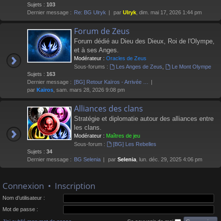
Sujets :
103
Dernier message :
Re: BG Ulryk
par
Ulryk
, dim. mai 17, 2026 1:44 pm
Forum de Zeus
Forum dédié au Dieu des Dieux, Roi de l'Olympe,
et à ses Anges.
Modérateur :
Oracles de Zeus
Sous-forums :
Les Anges de Zeus
,
Le Mont Olympe
Sujets :
163
Dernier message :
[BG] Retour Kaïros - Arrivée …
par
Kaïros
, sam. mars 28, 2026 9:08 pm
Alliances des clans
Stratégie et diplomatie autour des alliances entre
les clans.
Modérateur :
Maîtres de jeu
Sous-forum :
[BG] Les Rebelles
Sujets :
34
Dernier message :
BG Selenia
par
Selenia
, lun. déc. 29, 2025 4:06 pm
Connexion
•
Inscription
Nom d’utilisateur :
Mot de passe :