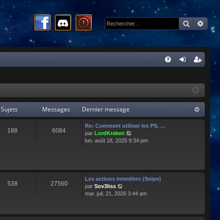
Recherc
Rech
R
FA
on
ns
Q
ne
cri
xi
pti
Sujets
Messages
Dernier message
on
on
Re: Comment utiliser les PS, …
188
6084
C
par
LordKraken
o
lun. août 18, 2025 9:34 pm
n
s
u
l
t
Les actions interdites (Snipe)
538
27560
e
C
par
Sov3liss
r
o
mar. juil. 21, 2026 3:44 am
l
n
e
s
d
u