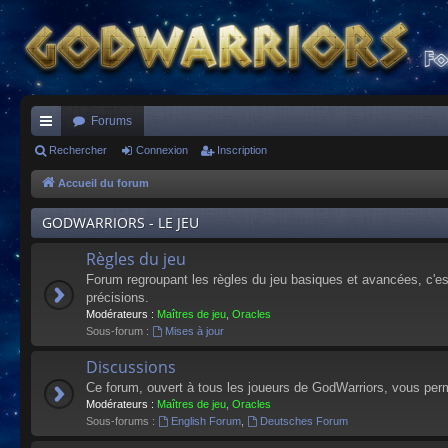
Forums
ac
Rechercher
Connexion
Inscription
co
Accueil du forum
ur
GODWARRIORS - LE JEU
ci
Règles du jeu
s
Forum regroupant les règles du jeu basiques et avancées, c'est 
précisions.
Modérateurs :
Maîtres de jeu
,
Oracles
Sous-forum :
Mises à jour
Discussions
Ce forum, ouvert à tous les joueurs de GodWarriors, vous perm
Modérateurs :
Maîtres de jeu
,
Oracles
Sous-forums :
English Forum
,
Deutsches Forum