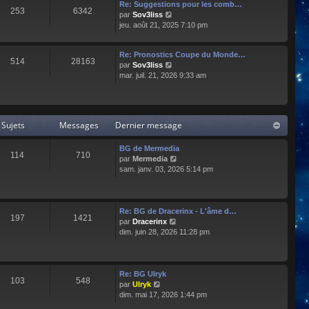
e
l
Re: Suggestions pour les comb…
253
6342
r
t
C
par
Sov3liss
n
e
o
jeu. août 21, 2025 7:10 pm
i
r
n
e
l
s
r
Re: Pronostics Coupe du Monde…
e
u
514
28163
m
C
par
Sov3liss
d
l
e
o
mar. juil. 21, 2026 9:33 am
e
t
s
n
r
e
s
s
n
r
a
u
i
l
g
l
e
e
Sujets
Messages
Dernier message
e
t
r
d
e
m
e
r
BG de Mermedia
e
r
114
710
l
C
par
Mermedia
s
n
e
o
sam. janv. 03, 2026 5:14 pm
s
i
d
n
a
e
e
s
g
r
r
u
e
m
n
l
e
Re: BG de Dracerinx - L'âme d…
197
1421
i
t
s
C
par
Dracerinx
e
e
s
o
dim. juin 28, 2026 11:28 pm
r
r
a
n
m
l
g
s
e
e
e
u
s
d
l
Re: BG Ulryk
103
548
s
e
t
C
par
Ulryk
a
r
e
o
dim. mai 17, 2026 1:44 pm
g
n
r
n