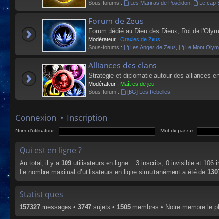
Sous-forums :
Les Marinas de Poséidon
,
Le cap 
Forum de Zeus
Forum dédié au Dieu des Dieux, Roi de l'Olym
Modérateur :
Oracles de Zeus
Sous-forums :
Les Anges de Zeus
,
Le Mont Olym
Alliances des clans
Stratégie et diplomatie autour des alliances en
Modérateur :
Maîtres de jeu
Sous-forum :
[BG] Les Rebelles
Connexion
•
Inscription
Nom d’utilisateur :
Mot de passe :
Qui est en ligne ?
Au total, il y a
109
utilisateurs en ligne :: 3 inscrits, 0 invisible et 106
Le nombre maximal d’utilisateurs en ligne simultanément a été de
130
Statistiques
157327
messages •
3747
sujets •
1505
membres • Notre membre le pl