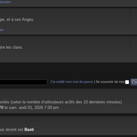
Sounion
pe, et à ses Anges.
pe
tre les clans.
J’ai oublié mon mot de passe
|
Se souvenir de moi
 invités (selon le nombre d’utilisateurs actifs des 10 dernières minutes)
78
le sam. août 01, 2026 7:00 pm
us récent est
Basti