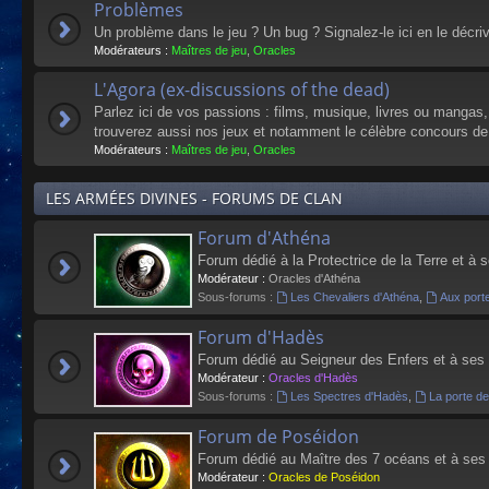
Problèmes
Un problème dans le jeu ? Un bug ? Signalez-le ici en le décri
Modérateurs :
Maîtres de jeu
,
Oracles
L'Agora (ex-discussions of the dead)
Parlez ici de vos passions : films, musique, livres ou mangas
trouverez aussi nos jeux et notamment le célèbre concours de
Modérateurs :
Maîtres de jeu
,
Oracles
LES ARMÉES DIVINES - FORUMS DE CLAN
Forum d'Athéna
Forum dédié à la Protectrice de la Terre et à 
Modérateur :
Oracles d'Athéna
Sous-forums :
Les Chevaliers d'Athéna
,
Aux port
Forum d'Hadès
Forum dédié au Seigneur des Enfers et à ses
Modérateur :
Oracles d'Hadès
Sous-forums :
Les Spectres d'Hadès
,
La porte d
Forum de Poséidon
Forum dédié au Maître des 7 océans et à ses
Modérateur :
Oracles de Poséidon