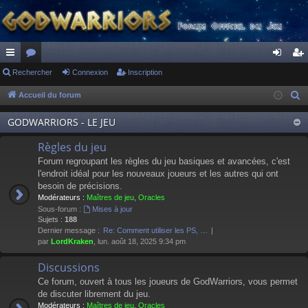
ac
Rechercher
or
Connexion
Inscription
on
ns
co
u
ne
cri
Accueil du forum
R
e
ur
m
xi
pti
GODWARRIORS - LE JEU
c
ci
s
on
on
h
Règles du jeu
s
e
Forum regroupant les règles du jeu basiques et avancées, c'est
r
l'endroit idéal pour les nouveaux joueurs et les autres qui ont
besoin de précisions.
c
Modérateurs :
Maîtres de jeu
,
Oracles
h
Sous-forum :
Mises à jour
e
Sujets :
188
Dernier message :
Re: Comment utiliser les PS, …
r
par
LordKraken
, lun. août 18, 2025 9:34 pm
Discussions
Ce forum, ouvert à tous les joueurs de GodWarriors, vous permet
de discuter librement du jeu.
Modérateurs :
Maîtres de jeu
,
Oracles