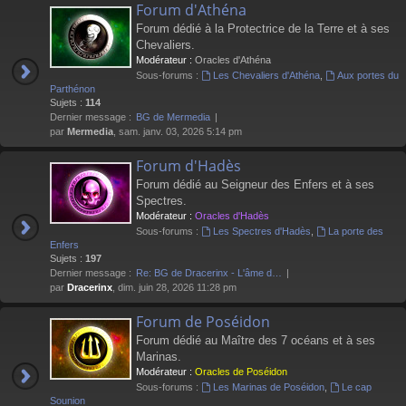
Forum d'Athéna
Forum dédié à la Protectrice de la Terre et à ses
Chevaliers.
Modérateur :
Oracles d'Athéna
Sous-forums :
Les Chevaliers d'Athéna
,
Aux portes du
Parthénon
Sujets :
114
Dernier message :
BG de Mermedia
par
Mermedia
, sam. janv. 03, 2026 5:14 pm
Forum d'Hadès
Forum dédié au Seigneur des Enfers et à ses
Spectres.
Modérateur :
Oracles d'Hadès
Sous-forums :
Les Spectres d'Hadès
,
La porte des
Enfers
Sujets :
197
Dernier message :
Re: BG de Dracerinx - L'âme d…
par
Dracerinx
, dim. juin 28, 2026 11:28 pm
Forum de Poséidon
Forum dédié au Maître des 7 océans et à ses
Marinas.
Modérateur :
Oracles de Poséidon
Sous-forums :
Les Marinas de Poséidon
,
Le cap
Sounion