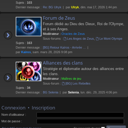
Sujets :
103
Dernier message :
Re: BG Ulryk
par
Ulryk
, dim. mai 17, 2026 1:44 pm
Forum de Zeus
Forum dédié au Dieu des Dieux, Roi de l'Olympe,
et à ses Anges.
Modérateur :
Oracles de Zeus
Sous-forums :
Les Anges de Zeus
,
Le Mont Olympe
Sujets :
163
Dernier message :
[BG] Retour Kaïros - Arrivée …
par
Kaïros
, sam. mars 28, 2026 9:08 pm
Alliances des clans
Stratégie et diplomatie autour des alliances entre
les clans.
Modérateur :
Maîtres de jeu
Sous-forum :
[BG] Les Rebelles
Sujets :
34
Dernier message :
BG Selenia
par
Selenia
, lun. déc. 29, 2025 4:06 pm
Connexion
•
Inscription
Nom d’utilisateur :
Mot de passe :