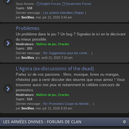
Sous-forums :
English Forum
,
Deutsches Forum
Sujets :
538
Dernier message :
Les actions interdites (Snipe)
par
Sov3liss
, mar. juil. 21, 2026 3:44 am
Problèmes
Un problème dans le jeu ? Un bug ? Signalez-le ici en le décrivant
du mieux possible.
Modérateurs :
Maîtres de jeu
,
Oracles
Sujets :
253
Dernier message :
Re: Suggestions pour les comb…
par
Sov3liss
, jeu. août 21, 2025 7:10 pm
L'Agora (ex-discussions of the dead)
Parlez ici de vos passions : films, musique, livres ou mangas,
n'hésitez pas à venir discuter des œuvres que vous aimez ! Vous
trouverez aussi nos jeux et notamment le célèbre concours de
pronostics.
Modérateurs :
Maîtres de jeu
,
Oracles
Sujets :
514
Dernier message :
Re: Pronostics Coupe du Monde…
par
Sov3liss
, mar. juil. 21, 2026 9:33 am
LES ARMÉES DIVINES - FORUMS DE CLAN