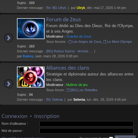
Sujets :
103
Dernier message :
Re: BG Ulryk
par
Ulryk
, dim. mai 17, 2026 1:44 pm
Forum de Zeus
Forum dédié au Dieu des Dieux, Roi de l'Olympe,
et à ses Anges.
Modérateur :
Oracles de Zeus
Sous-forums :
Les Anges de Zeus
,
Le Mont Olympe
Sujets :
163
Dernier message :
[BG] Retour Kaïros - Arrivée …
par
Kaïros
, sam. mars 28, 2026 9:08 pm
Alliances des clans
Stratégie et diplomatie autour des alliances entre
les clans.
Modérateur :
Maîtres de jeu
Sous-forum :
[BG] Les Rebelles
Sujets :
34
Dernier message :
BG Selenia
par
Selenia
, lun. déc. 29, 2025 4:06 pm
Connexion
•
Inscription
Nom d’utilisateur :
Mot de passe :