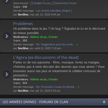
Sous-forums :
English Forum
,
Deutsches Forum
Sujets :
538
Dernier message :
Les actions interdites (Snipe)
par
Sov3liss
, mar. juil. 21, 2026 3:44 am
Problèmes
Un problème dans le jeu ? Un bug ? Signalez-le ici en le décrivant
du mieux possible.
Modérateurs :
Maîtres de jeu
,
Oracles
Sujets :
253
Dernier message :
Re: Suggestions pour les comb…
par
Sov3liss
, jeu. août 21, 2025 7:10 pm
L'Agora (ex-discussions of the dead)
Parlez ici de vos passions : films, musique, livres ou mangas,
n'hésitez pas à venir discuter des œuvres que vous aimez ! Vous
trouverez aussi nos jeux et notamment le célèbre concours de
pronostics.
Modérateurs :
Maîtres de jeu
,
Oracles
Sujets :
514
Dernier message :
Re: Pronostics Coupe du Monde…
par
Sov3liss
, mar. juil. 21, 2026 9:33 am
LES ARMÉES DIVINES - FORUMS DE CLAN