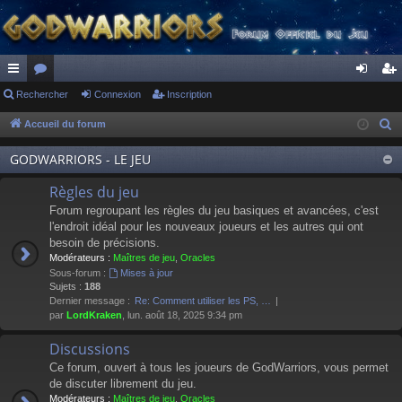
ac
Rechercher
or
Connexion
Inscription
on
ns
co
u
ne
cri
Accueil du forum
R
e
ur
m
xi
pti
GODWARRIORS - LE JEU
c
ci
s
on
on
h
Règles du jeu
s
e
Forum regroupant les règles du jeu basiques et avancées, c'est
r
l'endroit idéal pour les nouveaux joueurs et les autres qui ont
besoin de précisions.
c
Modérateurs :
Maîtres de jeu
,
Oracles
h
Sous-forum :
Mises à jour
e
Sujets :
188
Dernier message :
Re: Comment utiliser les PS, …
r
par
LordKraken
, lun. août 18, 2025 9:34 pm
Discussions
Ce forum, ouvert à tous les joueurs de GodWarriors, vous permet
de discuter librement du jeu.
Modérateurs :
Maîtres de jeu
,
Oracles