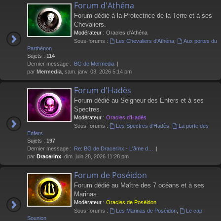
Forum d'Athéna
Forum dédié à la Protectrice de la Terre et à ses
Chevaliers.
Modérateur :
Oracles d'Athéna
Sous-forums :
Les Chevaliers d'Athéna
,
Aux portes du
Parthénon
Sujets :
114
Dernier message :
BG de Mermedia
par
Mermedia
, sam. janv. 03, 2026 5:14 pm
Forum d'Hadès
Forum dédié au Seigneur des Enfers et à ses
Spectres.
Modérateur :
Oracles d'Hadès
Sous-forums :
Les Spectres d'Hadès
,
La porte des
Enfers
Sujets :
197
Dernier message :
Re: BG de Dracerinx - L'âme d…
par
Dracerinx
, dim. juin 28, 2026 11:28 pm
Forum de Poséidon
Forum dédié au Maître des 7 océans et à ses
Marinas.
Modérateur :
Oracles de Poséidon
Sous-forums :
Les Marinas de Poséidon
,
Le cap
Sounion