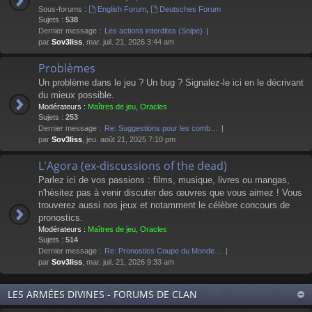
Sous-forums :
English Forum
,
Deutsches Forum
Sujets :
538
Dernier message :
Les actions interdites (Snipe)
par
Sov3liss
, mar. juil. 21, 2026 3:44 am
Problèmes
Un problème dans le jeu ? Un bug ? Signalez-le ici en le décrivant
du mieux possible.
Modérateurs :
Maîtres de jeu
,
Oracles
Sujets :
253
Dernier message :
Re: Suggestions pour les comb…
par
Sov3liss
, jeu. août 21, 2025 7:10 pm
L'Agora (ex-discussions of the dead)
Parlez ici de vos passions : films, musique, livres ou mangas,
n'hésitez pas à venir discuter des œuvres que vous aimez ! Vous
trouverez aussi nos jeux et notamment le célèbre concours de
pronostics.
Modérateurs :
Maîtres de jeu
,
Oracles
Sujets :
514
Dernier message :
Re: Pronostics Coupe du Monde…
par
Sov3liss
, mar. juil. 21, 2026 9:33 am
LES ARMÉES DIVINES - FORUMS DE CLAN