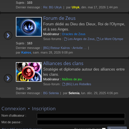
Sujets :
103
Dernier message :
Re: BG Ulryk
par
Ulryk
, dim. mai 17, 2026 1:44 pm
Forum de Zeus
Forum dédié au Dieu des Dieux, Roi de l'Olympe,
et à ses Anges.
Modérateur :
Oracles de Zeus
Sous-forums :
Les Anges de Zeus
,
Le Mont Olympe
Sujets :
163
Dernier message :
[BG] Retour Kaïros - Arrivée …
par
Kaïros
, sam. mars 28, 2026 9:08 pm
Alliances des clans
Stratégie et diplomatie autour des alliances entre
les clans.
Modérateur :
Maîtres de jeu
Sous-forum :
[BG] Les Rebelles
Sujets :
34
Dernier message :
BG Selenia
par
Selenia
, lun. déc. 29, 2025 4:06 pm
Connexion
•
Inscription
Nom d’utilisateur :
Mot de passe :