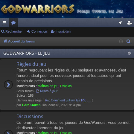
ac
Rechercher
or
Connexion
Inscription
on
ns
co
u
ne
cri
Accueil du forum
R
e
ur
m
xi
pti
GODWARRIORS - LE JEU
c
ci
s
on
on
h
Règles du jeu
s
e
Forum regroupant les règles du jeu basiques et avancées, c'est
r
l'endroit idéal pour les nouveaux joueurs et les autres qui ont
besoin de précisions.
c
Modérateurs :
Maîtres de jeu
,
Oracles
h
Sous-forum :
Mises à jour
e
Sujets :
188
Dernier message :
Re: Comment utiliser les PS, …
r
par
LordKraken
, lun. août 18, 2025 9:34 pm
Discussions
Ce forum, ouvert à tous les joueurs de GodWarriors, vous permet
de discuter librement du jeu.
Modérateurs :
Maîtres de jeu
,
Oracles