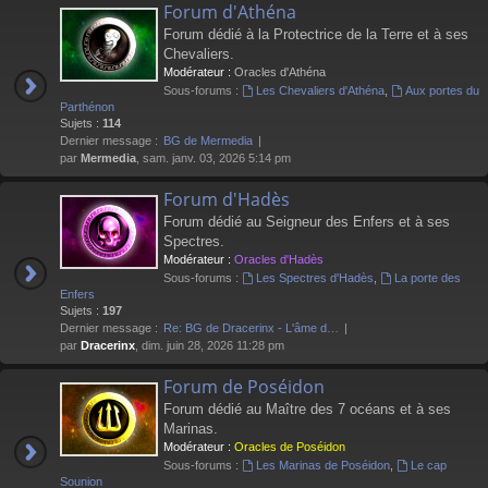
Forum d'Athéna
Forum dédié à la Protectrice de la Terre et à ses
Chevaliers.
Modérateur :
Oracles d'Athéna
Sous-forums :
Les Chevaliers d'Athéna
,
Aux portes du
Parthénon
Sujets :
114
Dernier message :
BG de Mermedia
par
Mermedia
, sam. janv. 03, 2026 5:14 pm
Forum d'Hadès
Forum dédié au Seigneur des Enfers et à ses
Spectres.
Modérateur :
Oracles d'Hadès
Sous-forums :
Les Spectres d'Hadès
,
La porte des
Enfers
Sujets :
197
Dernier message :
Re: BG de Dracerinx - L'âme d…
par
Dracerinx
, dim. juin 28, 2026 11:28 pm
Forum de Poséidon
Forum dédié au Maître des 7 océans et à ses
Marinas.
Modérateur :
Oracles de Poséidon
Sous-forums :
Les Marinas de Poséidon
,
Le cap
Sounion