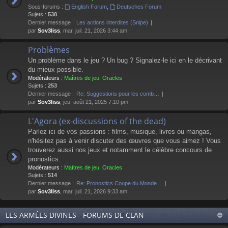
Sous-forums :
English Forum
,
Deutsches Forum
Sujets :
538
Dernier message :
Les actions interdites (Snipe)
par
Sov3liss
, mar. juil. 21, 2026 3:44 am
Problèmes
Un problème dans le jeu ? Un bug ? Signalez-le ici en le décrivant
du mieux possible.
Modérateurs :
Maîtres de jeu
,
Oracles
Sujets :
253
Dernier message :
Re: Suggestions pour les comb…
par
Sov3liss
, jeu. août 21, 2025 7:10 pm
L'Agora (ex-discussions of the dead)
Parlez ici de vos passions : films, musique, livres ou mangas,
n'hésitez pas à venir discuter des œuvres que vous aimez ! Vous
trouverez aussi nos jeux et notamment le célèbre concours de
pronostics.
Modérateurs :
Maîtres de jeu
,
Oracles
Sujets :
514
Dernier message :
Re: Pronostics Coupe du Monde…
par
Sov3liss
, mar. juil. 21, 2026 9:33 am
LES ARMÉES DIVINES - FORUMS DE CLAN