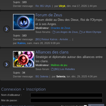
Sujets :
103
Dernier message :
Re: BG Ulryk
par
Ulryk
, dim. mai 17, 2026 1:44 pm
Forum de Zeus
Forum dédié au Dieu des Dieux, Roi de l'Olympe,
et à ses Anges.
Modérateur :
Oracles de Zeus
Sous-forums :
Les Anges de Zeus
,
Le Mont Olympe
Sujets :
163
Dernier message :
[BG] Retour Kaïros - Arrivée …
par
Kaïros
, sam. mars 28, 2026 9:08 pm
Alliances des clans
Stratégie et diplomatie autour des alliances entre
les clans.
Modérateur :
Maîtres de jeu
Sous-forum :
[BG] Les Rebelles
Sujets :
34
Dernier message :
BG Selenia
par
Selenia
, lun. déc. 29, 2025 4:06 pm
Connexion
•
Inscription
Nom d’utilisateur :
Mot de passe :