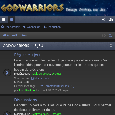
ac
Rechercher
or
Connexion
Inscription
on
ns
co
u
ne
cri
Accueil du forum
R
e
ur
m
xi
pti
GODWARRIORS - LE JEU
c
ci
s
on
on
h
Règles du jeu
s
e
Forum regroupant les règles du jeu basiques et avancées, c'est
r
l'endroit idéal pour les nouveaux joueurs et les autres qui ont
besoin de précisions.
c
Modérateurs :
Maîtres de jeu
,
Oracles
h
Sous-forum :
Mises à jour
e
Sujets :
188
Dernier message :
Re: Comment utiliser les PS, …
r
par
LordKraken
, lun. août 18, 2025 9:34 pm
Discussions
Ce forum, ouvert à tous les joueurs de GodWarriors, vous permet
de discuter librement du jeu.
Modérateurs :
Maîtres de jeu
,
Oracles