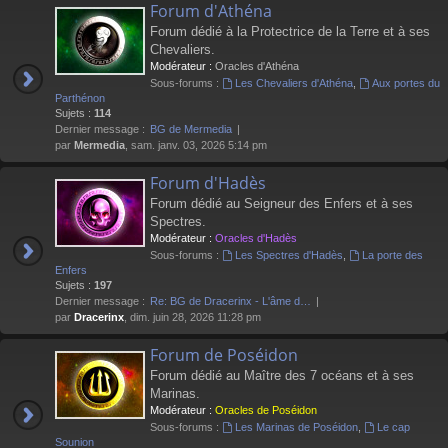
Forum d'Athéna
Forum dédié à la Protectrice de la Terre et à ses
Chevaliers.
Modérateur :
Oracles d'Athéna
Sous-forums :
Les Chevaliers d'Athéna
,
Aux portes du
Parthénon
Sujets :
114
Dernier message :
BG de Mermedia
par
Mermedia
, sam. janv. 03, 2026 5:14 pm
Forum d'Hadès
Forum dédié au Seigneur des Enfers et à ses
Spectres.
Modérateur :
Oracles d'Hadès
Sous-forums :
Les Spectres d'Hadès
,
La porte des
Enfers
Sujets :
197
Dernier message :
Re: BG de Dracerinx - L'âme d…
par
Dracerinx
, dim. juin 28, 2026 11:28 pm
Forum de Poséidon
Forum dédié au Maître des 7 océans et à ses
Marinas.
Modérateur :
Oracles de Poséidon
Sous-forums :
Les Marinas de Poséidon
,
Le cap
Sounion