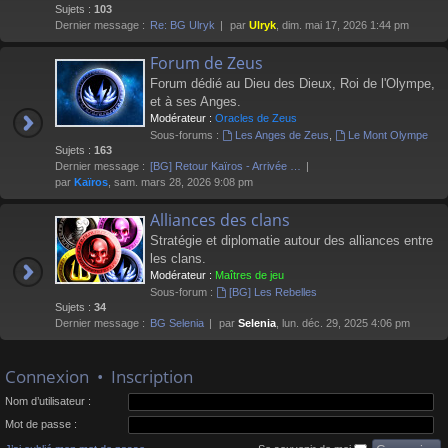
Sujets :
103
Dernier message :
Re: BG Ulryk
par
Ulryk
, dim. mai 17, 2026 1:44 pm
Forum de Zeus
Forum dédié au Dieu des Dieux, Roi de l'Olympe,
et à ses Anges.
Modérateur :
Oracles de Zeus
Sous-forums :
Les Anges de Zeus
,
Le Mont Olympe
Sujets :
163
Dernier message :
[BG] Retour Kaïros - Arrivée …
par
Kaïros
, sam. mars 28, 2026 9:08 pm
Alliances des clans
Stratégie et diplomatie autour des alliances entre
les clans.
Modérateur :
Maîtres de jeu
Sous-forum :
[BG] Les Rebelles
Sujets :
34
Dernier message :
BG Selenia
par
Selenia
, lun. déc. 29, 2025 4:06 pm
Connexion
•
Inscription
Nom d’utilisateur :
Mot de passe :