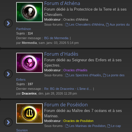
Forum d'Athéna
Forum dédié à la Protectrice de la Terre et à ses
Chevaliers.
Modérateur :
Oracles d'Athéna
Sous-forums :
Les Chevaliers d'Athéna
,
Aux portes du
Parthénon
Sujets :
114
Dernier message :
BG de Mermedia
par
Mermedia
, sam. janv. 03, 2026 5:14 pm
Forum d'Hadès
Forum dédié au Seigneur des Enfers et à ses
Spectres.
Modérateur :
Oracles d'Hadès
Sous-forums :
Les Spectres d'Hadès
,
La porte des
Enfers
Sujets :
197
Dernier message :
Re: BG de Dracerinx - L'âme d…
par
Dracerinx
, dim. juin 28, 2026 11:28 pm
Forum de Poséidon
Forum dédié au Maître des 7 océans et à ses
Marinas.
Modérateur :
Oracles de Poséidon
Sous-forums :
Les Marinas de Poséidon
,
Le cap
Sounion