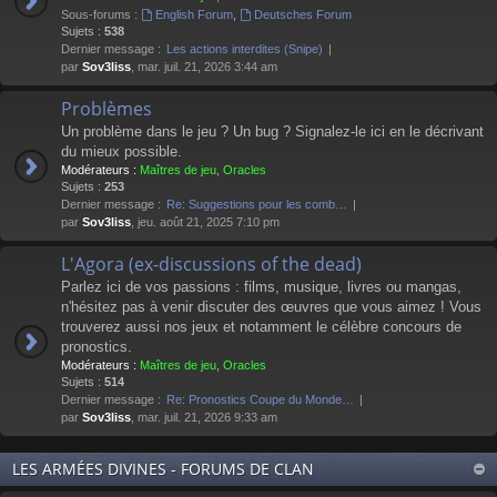
Sous-forums :
English Forum
,
Deutsches Forum
Sujets :
538
Dernier message :
Les actions interdites (Snipe)
par
Sov3liss
, mar. juil. 21, 2026 3:44 am
Problèmes
Un problème dans le jeu ? Un bug ? Signalez-le ici en le décrivant
du mieux possible.
Modérateurs :
Maîtres de jeu
,
Oracles
Sujets :
253
Dernier message :
Re: Suggestions pour les comb…
par
Sov3liss
, jeu. août 21, 2025 7:10 pm
L'Agora (ex-discussions of the dead)
Parlez ici de vos passions : films, musique, livres ou mangas,
n'hésitez pas à venir discuter des œuvres que vous aimez ! Vous
trouverez aussi nos jeux et notamment le célèbre concours de
pronostics.
Modérateurs :
Maîtres de jeu
,
Oracles
Sujets :
514
Dernier message :
Re: Pronostics Coupe du Monde…
par
Sov3liss
, mar. juil. 21, 2026 9:33 am
LES ARMÉES DIVINES - FORUMS DE CLAN