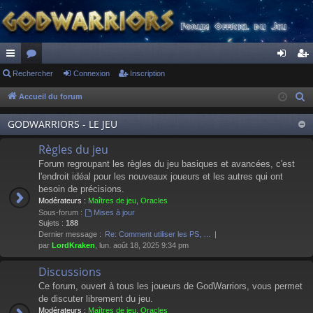
ac
Rechercher
or
Connexion
Inscription
on
ns
co
u
ne
cri
Accueil du forum
R
e
ur
m
xi
pti
GODWARRIORS - LE JEU
c
ci
s
on
on
h
Règles du jeu
s
e
Forum regroupant les règles du jeu basiques et avancées, c'est
r
l'endroit idéal pour les nouveaux joueurs et les autres qui ont
besoin de précisions.
c
Modérateurs :
Maîtres de jeu
,
Oracles
h
Sous-forum :
Mises à jour
e
Sujets :
188
Dernier message :
Re: Comment utiliser les PS, …
r
par
LordKraken
, lun. août 18, 2025 9:34 pm
Discussions
Ce forum, ouvert à tous les joueurs de GodWarriors, vous permet
de discuter librement du jeu.
Modérateurs :
Maîtres de jeu
,
Oracles