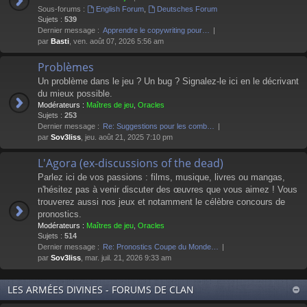
Sous-forums :
English Forum
,
Deutsches Forum
Sujets :
539
Dernier message :
Apprendre le copywriting pour…
par
Basti
, ven. août 07, 2026 5:56 am
Problèmes
Un problème dans le jeu ? Un bug ? Signalez-le ici en le décrivant
du mieux possible.
Modérateurs :
Maîtres de jeu
,
Oracles
Sujets :
253
Dernier message :
Re: Suggestions pour les comb…
par
Sov3liss
, jeu. août 21, 2025 7:10 pm
L'Agora (ex-discussions of the dead)
Parlez ici de vos passions : films, musique, livres ou mangas,
n'hésitez pas à venir discuter des œuvres que vous aimez ! Vous
trouverez aussi nos jeux et notamment le célèbre concours de
pronostics.
Modérateurs :
Maîtres de jeu
,
Oracles
Sujets :
514
Dernier message :
Re: Pronostics Coupe du Monde…
par
Sov3liss
, mar. juil. 21, 2026 9:33 am
LES ARMÉES DIVINES - FORUMS DE CLAN