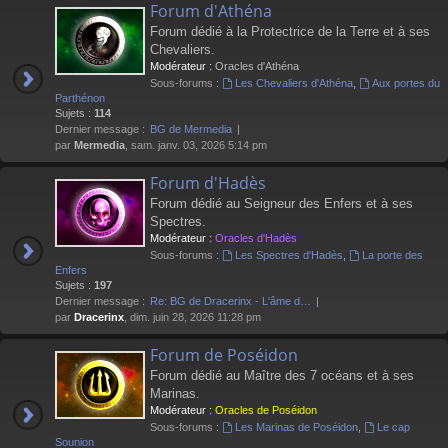
Forum d'Athéna
Forum dédié à la Protectrice de la Terre et à ses
Chevaliers.
Modérateur :
Oracles d'Athéna
Sous-forums :
Les Chevaliers d'Athéna
,
Aux portes du
Parthénon
Sujets :
114
Dernier message :
BG de Mermedia
par
Mermedia
, sam. janv. 03, 2026 5:14 pm
Forum d'Hadès
Forum dédié au Seigneur des Enfers et à ses
Spectres.
Modérateur :
Oracles d'Hadès
Sous-forums :
Les Spectres d'Hadès
,
La porte des
Enfers
Sujets :
197
Dernier message :
Re: BG de Dracerinx - L'âme d…
par
Dracerinx
, dim. juin 28, 2026 11:28 pm
Forum de Poséidon
Forum dédié au Maître des 7 océans et à ses
Marinas.
Modérateur :
Oracles de Poséidon
Sous-forums :
Les Marinas de Poséidon
,
Le cap
Sounion