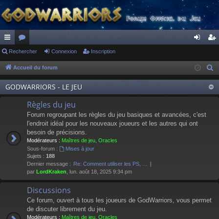
ac
Rechercher
or
Connexion
Inscription
on
ns
co
u
ne
cri
Accueil du forum
R
e
ur
m
xi
pti
GODWARRIORS - LE JEU
c
ci
s
on
on
h
Règles du jeu
s
e
Forum regroupant les règles du jeu basiques et avancées, c'est
r
l'endroit idéal pour les nouveaux joueurs et les autres qui ont
besoin de précisions.
c
Modérateurs :
Maîtres de jeu
,
Oracles
h
Sous-forum :
Mises à jour
e
Sujets :
188
Dernier message :
Re: Comment utiliser les PS, …
r
par
LordKraken
, lun. août 18, 2025 9:34 pm
Discussions
Ce forum, ouvert à tous les joueurs de GodWarriors, vous permet
de discuter librement du jeu.
Modérateurs :
Maîtres de jeu
,
Oracles