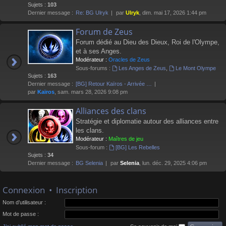
Sujets :
103
Dernier message :
Re: BG Ulryk
par
Ulryk
, dim. mai 17, 2026 1:44 pm
Forum de Zeus
Forum dédié au Dieu des Dieux, Roi de l'Olympe,
et à ses Anges.
Modérateur :
Oracles de Zeus
Sous-forums :
Les Anges de Zeus
,
Le Mont Olympe
Sujets :
163
Dernier message :
[BG] Retour Kaïros - Arrivée …
par
Kaïros
, sam. mars 28, 2026 9:08 pm
Alliances des clans
Stratégie et diplomatie autour des alliances entre
les clans.
Modérateur :
Maîtres de jeu
Sous-forum :
[BG] Les Rebelles
Sujets :
34
Dernier message :
BG Selenia
par
Selenia
, lun. déc. 29, 2025 4:06 pm
Connexion
•
Inscription
Nom d’utilisateur :
Mot de passe :