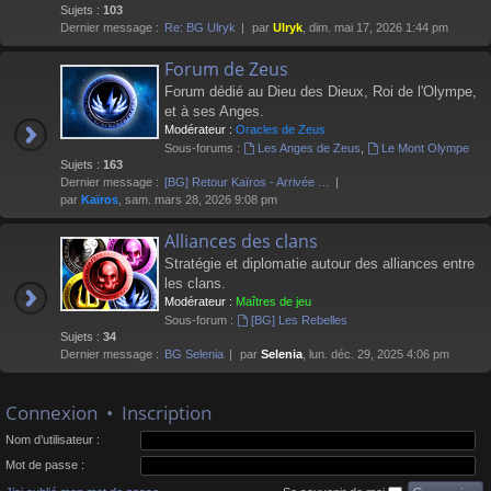
Sujets :
103
Dernier message :
Re: BG Ulryk
par
Ulryk
, dim. mai 17, 2026 1:44 pm
Forum de Zeus
Forum dédié au Dieu des Dieux, Roi de l'Olympe,
et à ses Anges.
Modérateur :
Oracles de Zeus
Sous-forums :
Les Anges de Zeus
,
Le Mont Olympe
Sujets :
163
Dernier message :
[BG] Retour Kaïros - Arrivée …
par
Kaïros
, sam. mars 28, 2026 9:08 pm
Alliances des clans
Stratégie et diplomatie autour des alliances entre
les clans.
Modérateur :
Maîtres de jeu
Sous-forum :
[BG] Les Rebelles
Sujets :
34
Dernier message :
BG Selenia
par
Selenia
, lun. déc. 29, 2025 4:06 pm
Connexion
•
Inscription
Nom d’utilisateur :
Mot de passe :