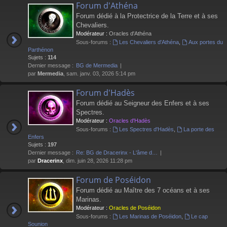
Forum d'Athéna
Forum dédié à la Protectrice de la Terre et à ses
Chevaliers.
Modérateur :
Oracles d'Athéna
Sous-forums :
Les Chevaliers d'Athéna
,
Aux portes du
Parthénon
Sujets :
114
Dernier message :
BG de Mermedia
par
Mermedia
, sam. janv. 03, 2026 5:14 pm
Forum d'Hadès
Forum dédié au Seigneur des Enfers et à ses
Spectres.
Modérateur :
Oracles d'Hadès
Sous-forums :
Les Spectres d'Hadès
,
La porte des
Enfers
Sujets :
197
Dernier message :
Re: BG de Dracerinx - L'âme d…
par
Dracerinx
, dim. juin 28, 2026 11:28 pm
Forum de Poséidon
Forum dédié au Maître des 7 océans et à ses
Marinas.
Modérateur :
Oracles de Poséidon
Sous-forums :
Les Marinas de Poséidon
,
Le cap
Sounion