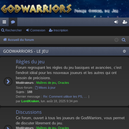
ac
Rechercher
or
Connexion
Inscription
on
ns
co
u
ne
cri
Accueil du forum
R
e
ur
m
xi
pti
GODWARRIORS - LE JEU
c
ci
s
on
on
h
Règles du jeu
s
e
Forum regroupant les règles du jeu basiques et avancées, c'est
r
l'endroit idéal pour les nouveaux joueurs et les autres qui ont
besoin de précisions.
c
Modérateurs :
Maîtres de jeu
,
Oracles
h
Sous-forum :
Mises à jour
e
Sujets :
188
Dernier message :
Re: Comment utiliser les PS, …
r
par
LordKraken
, lun. août 18, 2025 9:34 pm
Discussions
Ce forum, ouvert à tous les joueurs de GodWarriors, vous permet
de discuter librement du jeu.
Modérateurs :
Maîtres de jeu
,
Oracles