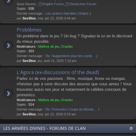
Sous-forums :
English Forum
,
Deutsches Forum
Sujets :
538
Dernier message :
Les actions interdites (Snipe)
par
Sov3liss
, mar. juil. 21, 2026 3:44 am
Problèmes
Un problème dans le jeu ? Un bug ? Signalez-le ici en le décrivant
du mieux possible.
Modérateurs :
Maîtres de jeu
,
Oracles
Sujets :
253
Dernier message :
Re: Suggestions pour les comb…
par
Sov3liss
, jeu. août 21, 2025 7:10 pm
L'Agora (ex-discussions of the dead)
Parlez ici de vos passions : films, musique, livres ou mangas,
n'hésitez pas à venir discuter des œuvres que vous aimez ! Vous
trouverez aussi nos jeux et notamment le célèbre concours de
pronostics.
Modérateurs :
Maîtres de jeu
,
Oracles
Sujets :
514
Dernier message :
Re: Pronostics Coupe du Monde…
par
Sov3liss
, mar. juil. 21, 2026 9:33 am
LES ARMÉES DIVINES - FORUMS DE CLAN