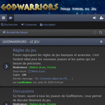
ac
Rechercher
or
Connexion
Inscription
on
ns
co
u
ne
cri
Accueil du forum
R
e
ur
m
xi
pti
GODWARRIORS - LE JEU
c
ci
s
on
on
h
Règles du jeu
s
e
Forum regroupant les règles du jeu basiques et avancées, c'est
r
l'endroit idéal pour les nouveaux joueurs et les autres qui ont
besoin de précisions.
c
Modérateurs :
Maîtres de jeu
,
Oracles
h
Sous-forum :
Mises à jour
e
Sujets :
188
Dernier message :
Re: Comment utiliser les PS, …
r
par
LordKraken
, lun. août 18, 2025 9:34 pm
Discussions
Ce forum, ouvert à tous les joueurs de GodWarriors, vous permet
de discuter librement du jeu.
Modérateurs :
Maîtres de jeu
,
Oracles