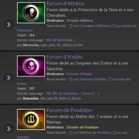
Forum d'Athéna
Forum dédié à la Protectrice de la Terre et à ses
Chevaliers.
Modérateur :
Oracles d'Athéna
Sous-forums :
Les Chevaliers d'Athéna
,
Aux portes du
Parthénon
Sujets :
114
Dernier message :
BG de Mermedia
par
Mermedia
, sam. janv. 03, 2026 5:14 pm
Forum d'Hadès
Forum dédié au Seigneur des Enfers et à ses
Spectres.
Modérateur :
Oracles d'Hadès
Sous-forums :
Les Spectres d'Hadès
,
La porte des
Enfers
Sujets :
197
Dernier message :
Re: BG de Dracerinx - L'âme d…
par
Dracerinx
, dim. juin 28, 2026 11:28 pm
Forum de Poséidon
Forum dédié au Maître des 7 océans et à ses
Marinas.
Modérateur :
Oracles de Poséidon
Sous-forums :
Les Marinas de Poséidon
,
Le cap
Sounion