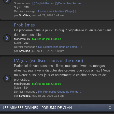
Sous-forums :
English Forum
,
Deutsches Forum
Sujets :
538
Dernier message :
Les actions interdites (Snipe)
par
Sov3liss
, mar. juil. 21, 2026 3:44 am
Problèmes
Un problème dans le jeu ? Un bug ? Signalez-le ici en le décrivant
du mieux possible.
Modérateurs :
Maîtres de jeu
,
Oracles
Sujets :
253
Dernier message :
Re: Suggestions pour les comb…
par
Sov3liss
, jeu. août 21, 2025 7:10 pm
L'Agora (ex-discussions of the dead)
Parlez ici de vos passions : films, musique, livres ou mangas,
n'hésitez pas à venir discuter des œuvres que vous aimez ! Vous
trouverez aussi nos jeux et notamment le célèbre concours de
pronostics.
Modérateurs :
Maîtres de jeu
,
Oracles
Sujets :
514
Dernier message :
Re: Pronostics Coupe du Monde…
par
Sov3liss
, mar. juil. 21, 2026 9:33 am
LES ARMÉES DIVINES - FORUMS DE CLAN