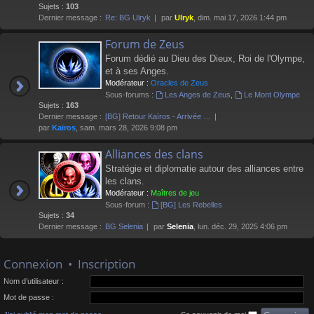
Sujets :
103
Dernier message :
Re: BG Ulryk
par
Ulryk
, dim. mai 17, 2026 1:44 pm
Forum de Zeus
Forum dédié au Dieu des Dieux, Roi de l'Olympe,
et à ses Anges.
Modérateur :
Oracles de Zeus
Sous-forums :
Les Anges de Zeus
,
Le Mont Olympe
Sujets :
163
Dernier message :
[BG] Retour Kaïros - Arrivée …
par
Kaïros
, sam. mars 28, 2026 9:08 pm
Alliances des clans
Stratégie et diplomatie autour des alliances entre
les clans.
Modérateur :
Maîtres de jeu
Sous-forum :
[BG] Les Rebelles
Sujets :
34
Dernier message :
BG Selenia
par
Selenia
, lun. déc. 29, 2025 4:06 pm
Connexion
•
Inscription
Nom d’utilisateur :
Mot de passe :