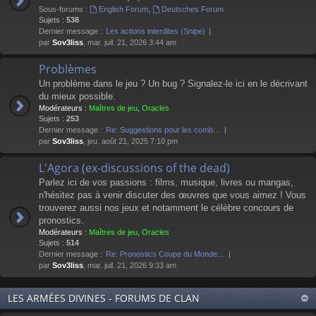
Sous-forums :
English Forum
,
Deutsches Forum
Sujets :
538
Dernier message :
Les actions interdites (Snipe)
par
Sov3liss
, mar. juil. 21, 2026 3:44 am
Problèmes
Un problème dans le jeu ? Un bug ? Signalez-le ici en le décrivant
du mieux possible.
Modérateurs :
Maîtres de jeu
,
Oracles
Sujets :
253
Dernier message :
Re: Suggestions pour les comb…
par
Sov3liss
, jeu. août 21, 2025 7:10 pm
L'Agora (ex-discussions of the dead)
Parlez ici de vos passions : films, musique, livres ou mangas,
n'hésitez pas à venir discuter des œuvres que vous aimez ! Vous
trouverez aussi nos jeux et notamment le célèbre concours de
pronostics.
Modérateurs :
Maîtres de jeu
,
Oracles
Sujets :
514
Dernier message :
Re: Pronostics Coupe du Monde…
par
Sov3liss
, mar. juil. 21, 2026 9:33 am
LES ARMÉES DIVINES - FORUMS DE CLAN