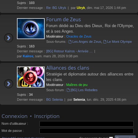
Sujets :
103
Dernier message :
Re: BG Ulryk
par
Ulryk
, dim. mai 17, 2026 1:44 pm
Forum de Zeus
Forum dédié au Dieu des Dieux, Roi de l'Olympe,
et à ses Anges.
Modérateur :
Oracles de Zeus
Sous-forums :
Les Anges de Zeus
,
Le Mont Olympe
Sujets :
163
Dernier message :
[BG] Retour Kaïros - Arrivée …
par
Kaïros
, sam. mars 28, 2026 9:08 pm
Alliances des clans
Stratégie et diplomatie autour des alliances entre
les clans.
Modérateur :
Maîtres de jeu
Sous-forum :
[BG] Les Rebelles
Sujets :
34
Dernier message :
BG Selenia
par
Selenia
, lun. déc. 29, 2025 4:06 pm
Connexion
•
Inscription
Nom d’utilisateur :
Mot de passe :