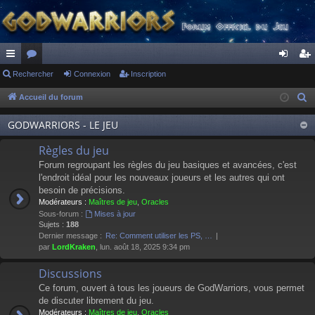
ac
Rechercher
or
Connexion
Inscription
on
ns
co
u
ne
cri
Accueil du forum
R
e
ur
m
xi
pti
GODWARRIORS - LE JEU
c
ci
s
on
on
h
Règles du jeu
s
e
Forum regroupant les règles du jeu basiques et avancées, c'est
r
l'endroit idéal pour les nouveaux joueurs et les autres qui ont
besoin de précisions.
c
Modérateurs :
Maîtres de jeu
,
Oracles
h
Sous-forum :
Mises à jour
e
Sujets :
188
Dernier message :
Re: Comment utiliser les PS, …
r
par
LordKraken
, lun. août 18, 2025 9:34 pm
Discussions
Ce forum, ouvert à tous les joueurs de GodWarriors, vous permet
de discuter librement du jeu.
Modérateurs :
Maîtres de jeu
,
Oracles