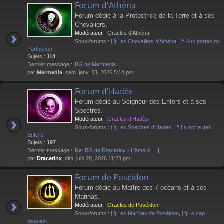
Forum d'Athéna
Forum dédié à la Protectrice de la Terre et à ses
Chevaliers.
Modérateur :
Oracles d'Athéna
Sous-forums :
Les Chevaliers d'Athéna
,
Aux portes du
Parthénon
Sujets :
114
Dernier message :
BG de Mermedia
par
Mermedia
, sam. janv. 03, 2026 5:14 pm
Forum d'Hadès
Forum dédié au Seigneur des Enfers et à ses
Spectres.
Modérateur :
Oracles d'Hadès
Sous-forums :
Les Spectres d'Hadès
,
La porte des
Enfers
Sujets :
197
Dernier message :
Re: BG de Dracerinx - L'âme d…
par
Dracerinx
, dim. juin 28, 2026 11:28 pm
Forum de Poséidon
Forum dédié au Maître des 7 océans et à ses
Marinas.
Modérateur :
Oracles de Poséidon
Sous-forums :
Les Marinas de Poséidon
,
Le cap
Sounion