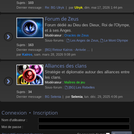
Sujets :
103
Dernier message :
Re: BG Ulryk
par
Ulryk
, dim. mai 17, 2026 1:44 pm
Forum de Zeus
Forum dédié au Dieu des Dieux, Roi de l'Olympe,
et à ses Anges.
Modérateur :
Oracles de Zeus
Sous-forums :
Les Anges de Zeus
,
Le Mont Olympe
Sujets :
163
Dernier message :
[BG] Retour Kaïros - Arrivée …
par
Kaïros
, sam. mars 28, 2026 9:08 pm
Alliances des clans
Stratégie et diplomatie autour des alliances entre
les clans.
Modérateur :
Maîtres de jeu
Sous-forum :
[BG] Les Rebelles
Sujets :
34
Dernier message :
BG Selenia
par
Selenia
, lun. déc. 29, 2025 4:06 pm
Connexion
•
Inscription
Nom d’utilisateur :
Mot de passe :