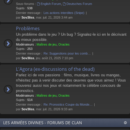
Sous-forums :
English Forum
,
Deutsches Forum
Sujets :
538
Dernier message :
Les actions interdites (Snipe)
par
Sov3liss
, mar. juil. 21, 2026 3:44 am
Problèmes
Un problème dans le jeu ? Un bug ? Signalez-le ici en le décrivant
du mieux possible.
Modérateurs :
Maîtres de jeu
,
Oracles
Sujets :
253
Dernier message :
Re: Suggestions pour les comb…
par
Sov3liss
, jeu. août 21, 2025 7:10 pm
L'Agora (ex-discussions of the dead)
Parlez ici de vos passions : films, musique, livres ou mangas,
n'hésitez pas à venir discuter des œuvres que vous aimez ! Vous
trouverez aussi nos jeux et notamment le célèbre concours de
pronostics.
Modérateurs :
Maîtres de jeu
,
Oracles
Sujets :
514
Dernier message :
Re: Pronostics Coupe du Monde…
par
Sov3liss
, mar. juil. 21, 2026 9:33 am
LES ARMÉES DIVINES - FORUMS DE CLAN