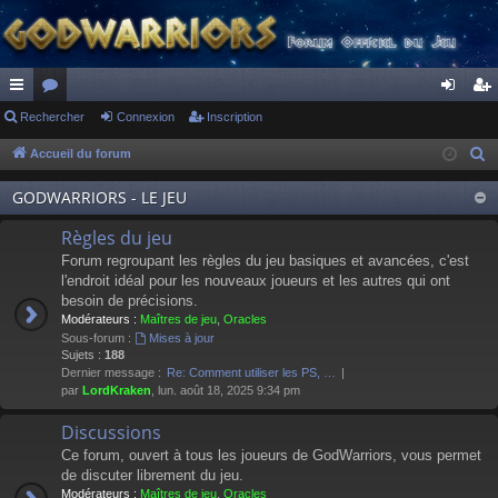
ac
Rechercher
or
Connexion
Inscription
on
ns
co
u
ne
cri
Accueil du forum
R
e
ur
m
xi
pti
GODWARRIORS - LE JEU
c
ci
s
on
on
h
Règles du jeu
s
e
Forum regroupant les règles du jeu basiques et avancées, c'est
r
l'endroit idéal pour les nouveaux joueurs et les autres qui ont
besoin de précisions.
c
Modérateurs :
Maîtres de jeu
,
Oracles
h
Sous-forum :
Mises à jour
e
Sujets :
188
Dernier message :
Re: Comment utiliser les PS, …
r
par
LordKraken
, lun. août 18, 2025 9:34 pm
Discussions
Ce forum, ouvert à tous les joueurs de GodWarriors, vous permet
de discuter librement du jeu.
Modérateurs :
Maîtres de jeu
,
Oracles