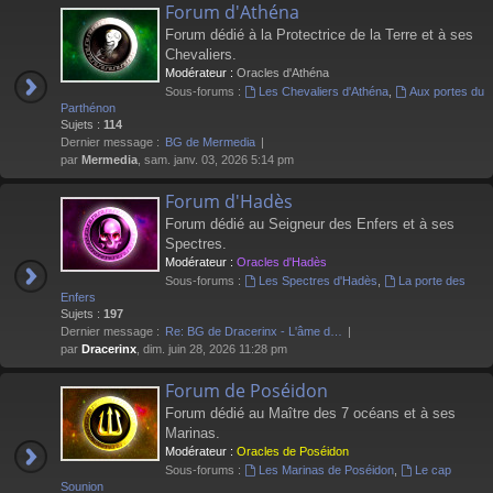
Forum d'Athéna
Forum dédié à la Protectrice de la Terre et à ses
Chevaliers.
Modérateur :
Oracles d'Athéna
Sous-forums :
Les Chevaliers d'Athéna
,
Aux portes du
Parthénon
Sujets :
114
Dernier message :
BG de Mermedia
par
Mermedia
, sam. janv. 03, 2026 5:14 pm
Forum d'Hadès
Forum dédié au Seigneur des Enfers et à ses
Spectres.
Modérateur :
Oracles d'Hadès
Sous-forums :
Les Spectres d'Hadès
,
La porte des
Enfers
Sujets :
197
Dernier message :
Re: BG de Dracerinx - L'âme d…
par
Dracerinx
, dim. juin 28, 2026 11:28 pm
Forum de Poséidon
Forum dédié au Maître des 7 océans et à ses
Marinas.
Modérateur :
Oracles de Poséidon
Sous-forums :
Les Marinas de Poséidon
,
Le cap
Sounion