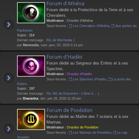
Forum d'Athéna
Forum dédié à la Protectrice de la Terre et à ses
Chevaliers.
Modérateur :
Oracles d'Athéna
Sous-forums :
Les Chevaliers d'Athéna
,
Aux portes du
Parthénon
Sujets :
114
Dernier message :
BG de Mermedia
par
Mermedia
, sam. janv. 03, 2026 5:14 pm
Forum d'Hadès
Forum dédié au Seigneur des Enfers et à ses
Spectres.
Modérateur :
Oracles d'Hadès
Sous-forums :
Les Spectres d'Hadès
,
La porte des
Enfers
Sujets :
197
Dernier message :
Re: BG de Dracerinx - L'âme d…
par
Dracerinx
, dim. juin 28, 2026 11:28 pm
Forum de Poséidon
Forum dédié au Maître des 7 océans et à ses
Marinas.
Modérateur :
Oracles de Poséidon
Sous-forums :
Les Marinas de Poséidon
,
Le cap
Sounion