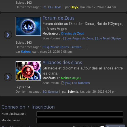
Sujets :
103
Dernier message :
Re: BG Ulryk
par
Ulryk
, dim. mai 17, 2026 1:44 pm
Forum de Zeus
Forum dédié au Dieu des Dieux, Roi de l'Olympe,
et à ses Anges.
Modérateur :
Oracles de Zeus
Sous-forums :
Les Anges de Zeus
,
Le Mont Olympe
Sujets :
163
Dernier message :
[BG] Retour Kaïros - Arrivée …
par
Kaïros
, sam. mars 28, 2026 9:08 pm
Alliances des clans
Stratégie et diplomatie autour des alliances entre
les clans.
Modérateur :
Maîtres de jeu
Sous-forum :
[BG] Les Rebelles
Sujets :
34
Dernier message :
BG Selenia
par
Selenia
, lun. déc. 29, 2025 4:06 pm
Connexion
•
Inscription
Nom d’utilisateur :
Mot de passe :