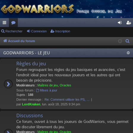
ac
Rechercher
or
Connexion
Inscription
on
ns
co
u
ne
cri
Accueil du forum
R
e
ur
m
xi
pti
GODWARRIORS - LE JEU
c
ci
s
on
on
h
Règles du jeu
s
e
Forum regroupant les règles du jeu basiques et avancées, c'est
r
l'endroit idéal pour les nouveaux joueurs et les autres qui ont
besoin de précisions.
c
Modérateurs :
Maîtres de jeu
,
Oracles
h
Sous-forum :
Mises à jour
e
Sujets :
188
Dernier message :
Re: Comment utiliser les PS, …
r
par
LordKraken
, lun. août 18, 2025 9:34 pm
Discussions
Ce forum, ouvert à tous les joueurs de GodWarriors, vous permet
de discuter librement du jeu.
Modérateurs :
Maîtres de jeu
,
Oracles