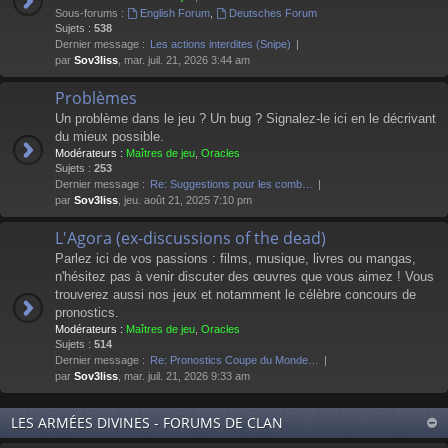
Sous-forums :
English Forum
,
Deutsches Forum
Sujets :
538
Dernier message :
Les actions interdites (Snipe)
par
Sov3liss
, mar. juil. 21, 2026 3:44 am
Problèmes
Un problème dans le jeu ? Un bug ? Signalez-le ici en le décrivant
du mieux possible.
Modérateurs :
Maîtres de jeu
,
Oracles
Sujets :
253
Dernier message :
Re: Suggestions pour les comb…
par
Sov3liss
, jeu. août 21, 2025 7:10 pm
L'Agora (ex-discussions of the dead)
Parlez ici de vos passions : films, musique, livres ou mangas,
n'hésitez pas à venir discuter des œuvres que vous aimez ! Vous
trouverez aussi nos jeux et notamment le célèbre concours de
pronostics.
Modérateurs :
Maîtres de jeu
,
Oracles
Sujets :
514
Dernier message :
Re: Pronostics Coupe du Monde…
par
Sov3liss
, mar. juil. 21, 2026 9:33 am
LES ARMÉES DIVINES - FORUMS DE CLAN