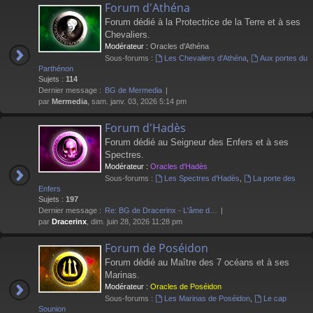
Forum d'Athéna
Forum dédié à la Protectrice de la Terre et à ses
Chevaliers.
Modérateur :
Oracles d'Athéna
Sous-forums :
Les Chevaliers d'Athéna
,
Aux portes du
Parthénon
Sujets :
114
Dernier message :
BG de Mermedia
par
Mermedia
, sam. janv. 03, 2026 5:14 pm
Forum d'Hadès
Forum dédié au Seigneur des Enfers et à ses
Spectres.
Modérateur :
Oracles d'Hadès
Sous-forums :
Les Spectres d'Hadès
,
La porte des
Enfers
Sujets :
197
Dernier message :
Re: BG de Dracerinx - L'âme d…
par
Dracerinx
, dim. juin 28, 2026 11:28 pm
Forum de Poséidon
Forum dédié au Maître des 7 océans et à ses
Marinas.
Modérateur :
Oracles de Poséidon
Sous-forums :
Les Marinas de Poséidon
,
Le cap
Sounion