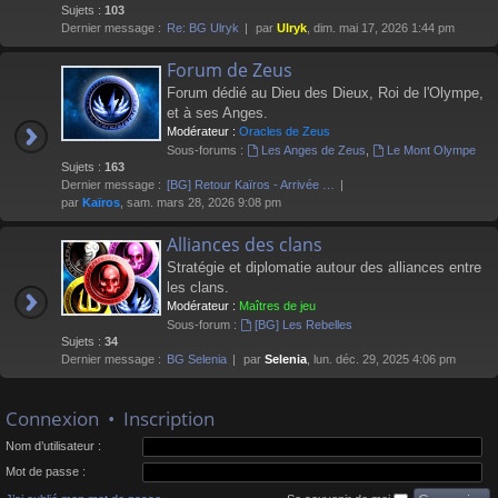
Sujets :
103
Dernier message :
Re: BG Ulryk
par
Ulryk
, dim. mai 17, 2026 1:44 pm
Forum de Zeus
Forum dédié au Dieu des Dieux, Roi de l'Olympe,
et à ses Anges.
Modérateur :
Oracles de Zeus
Sous-forums :
Les Anges de Zeus
,
Le Mont Olympe
Sujets :
163
Dernier message :
[BG] Retour Kaïros - Arrivée …
par
Kaïros
, sam. mars 28, 2026 9:08 pm
Alliances des clans
Stratégie et diplomatie autour des alliances entre
les clans.
Modérateur :
Maîtres de jeu
Sous-forum :
[BG] Les Rebelles
Sujets :
34
Dernier message :
BG Selenia
par
Selenia
, lun. déc. 29, 2025 4:06 pm
Connexion
•
Inscription
Nom d’utilisateur :
Mot de passe :