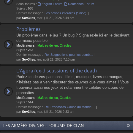
Sous-forums :
English Forum
,
Deutsches Forum
Sujets :
538
Dernier message :
Les actions interdites (Snipe)
par
Sov3liss
, mar. juil. 21, 2026 3:44 am
Problèmes
Un problème dans le jeu ? Un bug ? Signalez-le ici en le décrivant
du mieux possible.
Modérateurs :
Maîtres de jeu
,
Oracles
Sujets :
253
Dernier message :
Re: Suggestions pour les comb…
par
Sov3liss
, jeu. août 21, 2025 7:10 pm
L'Agora (ex-discussions of the dead)
Parlez ici de vos passions : films, musique, livres ou mangas,
n'hésitez pas à venir discuter des œuvres que vous aimez ! Vous
trouverez aussi nos jeux et notamment le célèbre concours de
pronostics.
Modérateurs :
Maîtres de jeu
,
Oracles
Sujets :
514
Dernier message :
Re: Pronostics Coupe du Monde…
par
Sov3liss
, mar. juil. 21, 2026 9:33 am
LES ARMÉES DIVINES - FORUMS DE CLAN