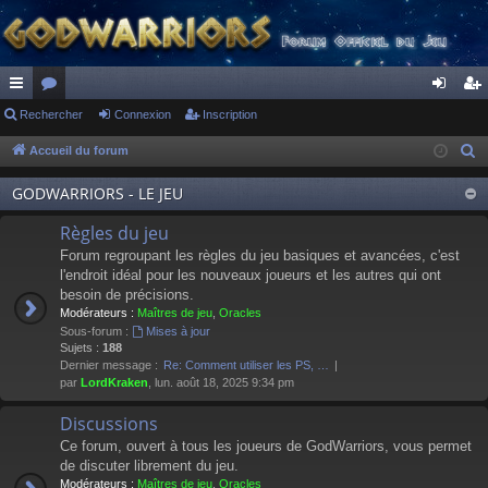
ac
Rechercher
or
Connexion
Inscription
on
ns
co
u
ne
cri
Accueil du forum
R
e
ur
m
xi
pti
GODWARRIORS - LE JEU
c
ci
s
on
on
h
Règles du jeu
s
e
Forum regroupant les règles du jeu basiques et avancées, c'est
r
l'endroit idéal pour les nouveaux joueurs et les autres qui ont
besoin de précisions.
c
Modérateurs :
Maîtres de jeu
,
Oracles
h
Sous-forum :
Mises à jour
e
Sujets :
188
Dernier message :
Re: Comment utiliser les PS, …
r
par
LordKraken
, lun. août 18, 2025 9:34 pm
Discussions
Ce forum, ouvert à tous les joueurs de GodWarriors, vous permet
de discuter librement du jeu.
Modérateurs :
Maîtres de jeu
,
Oracles