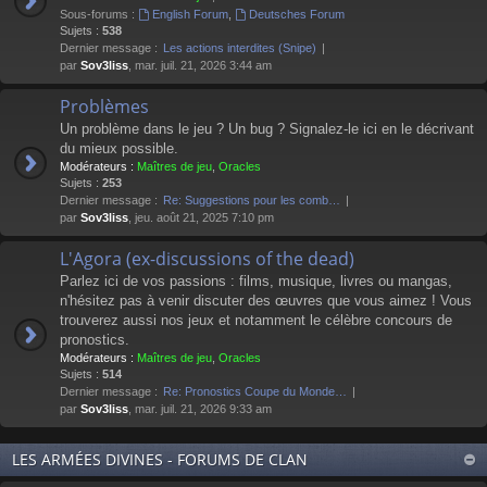
Sous-forums :
English Forum
,
Deutsches Forum
Sujets :
538
Dernier message :
Les actions interdites (Snipe)
par
Sov3liss
, mar. juil. 21, 2026 3:44 am
Problèmes
Un problème dans le jeu ? Un bug ? Signalez-le ici en le décrivant
du mieux possible.
Modérateurs :
Maîtres de jeu
,
Oracles
Sujets :
253
Dernier message :
Re: Suggestions pour les comb…
par
Sov3liss
, jeu. août 21, 2025 7:10 pm
L'Agora (ex-discussions of the dead)
Parlez ici de vos passions : films, musique, livres ou mangas,
n'hésitez pas à venir discuter des œuvres que vous aimez ! Vous
trouverez aussi nos jeux et notamment le célèbre concours de
pronostics.
Modérateurs :
Maîtres de jeu
,
Oracles
Sujets :
514
Dernier message :
Re: Pronostics Coupe du Monde…
par
Sov3liss
, mar. juil. 21, 2026 9:33 am
LES ARMÉES DIVINES - FORUMS DE CLAN