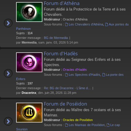
Forum d'Athéna
Forum dédié à la Protectrice de la Terre et à ses
Chevaliers.
Modérateur :
Oracles d'Athéna
Sous-forums :
Les Chevaliers d'Athéna
,
Aux portes du
Parthénon
Sujets :
114
Dernier message :
BG de Mermedia
par
Mermedia
, sam. janv. 03, 2026 5:14 pm
Forum d'Hadès
Forum dédié au Seigneur des Enfers et à ses
Spectres.
Modérateur :
Oracles d'Hadès
Sous-forums :
Les Spectres d'Hadès
,
La porte des
Enfers
Sujets :
197
Dernier message :
Re: BG de Dracerinx - L'âme d…
par
Dracerinx
, dim. juin 28, 2026 11:28 pm
Forum de Poséidon
Forum dédié au Maître des 7 océans et à ses
Marinas.
Modérateur :
Oracles de Poséidon
Sous-forums :
Les Marinas de Poséidon
,
Le cap
Sounion