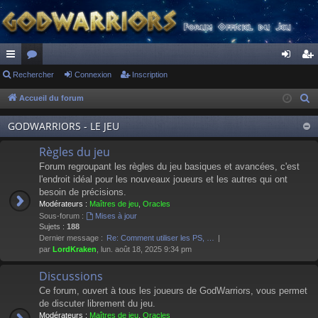
ac
Rechercher
or
Connexion
Inscription
on
ns
co
u
ne
cri
Accueil du forum
R
e
ur
m
xi
pti
GODWARRIORS - LE JEU
c
ci
s
on
on
h
Règles du jeu
s
e
Forum regroupant les règles du jeu basiques et avancées, c'est
r
l'endroit idéal pour les nouveaux joueurs et les autres qui ont
besoin de précisions.
c
Modérateurs :
Maîtres de jeu
,
Oracles
h
Sous-forum :
Mises à jour
e
Sujets :
188
Dernier message :
Re: Comment utiliser les PS, …
r
par
LordKraken
, lun. août 18, 2025 9:34 pm
Discussions
Ce forum, ouvert à tous les joueurs de GodWarriors, vous permet
de discuter librement du jeu.
Modérateurs :
Maîtres de jeu
,
Oracles