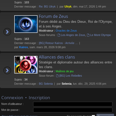
Sujets :
103
Dernier message :
Re: BG Ulryk
par
Ulryk
, dim. mai 17, 2026 1:44 pm
Forum de Zeus
Forum dédié au Dieu des Dieux, Roi de l'Olympe,
et à ses Anges.
Modérateur :
Oracles de Zeus
Sous-forums :
Les Anges de Zeus
,
Le Mont Olympe
Sujets :
163
Dernier message :
[BG] Retour Kaïros - Arrivée …
par
Kaïros
, sam. mars 28, 2026 9:08 pm
Alliances des clans
Stratégie et diplomatie autour des alliances entre
les clans.
Modérateur :
Maîtres de jeu
Sous-forum :
[BG] Les Rebelles
Sujets :
34
Dernier message :
BG Selenia
par
Selenia
, lun. déc. 29, 2025 4:06 pm
Connexion
•
Inscription
Nom d’utilisateur :
Mot de passe :