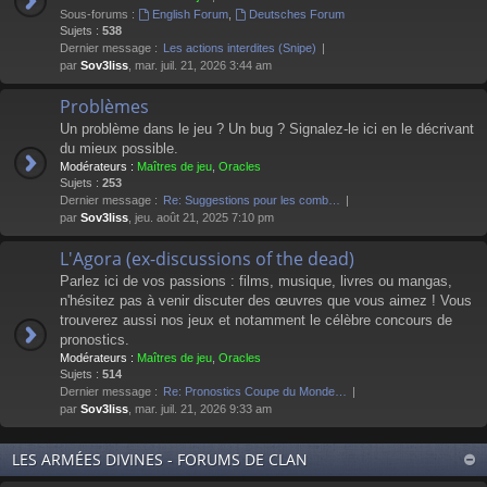
Sous-forums :
English Forum
,
Deutsches Forum
Sujets :
538
Dernier message :
Les actions interdites (Snipe)
par
Sov3liss
, mar. juil. 21, 2026 3:44 am
Problèmes
Un problème dans le jeu ? Un bug ? Signalez-le ici en le décrivant
du mieux possible.
Modérateurs :
Maîtres de jeu
,
Oracles
Sujets :
253
Dernier message :
Re: Suggestions pour les comb…
par
Sov3liss
, jeu. août 21, 2025 7:10 pm
L'Agora (ex-discussions of the dead)
Parlez ici de vos passions : films, musique, livres ou mangas,
n'hésitez pas à venir discuter des œuvres que vous aimez ! Vous
trouverez aussi nos jeux et notamment le célèbre concours de
pronostics.
Modérateurs :
Maîtres de jeu
,
Oracles
Sujets :
514
Dernier message :
Re: Pronostics Coupe du Monde…
par
Sov3liss
, mar. juil. 21, 2026 9:33 am
LES ARMÉES DIVINES - FORUMS DE CLAN