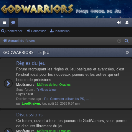
ac
Rechercher
or
Connexion
Inscription
on
ns
co
u
ne
cri
Accueil du forum
R
e
ur
m
xi
pti
GODWARRIORS - LE JEU
c
ci
s
on
on
h
Règles du jeu
s
e
Forum regroupant les règles du jeu basiques et avancées, c'est
r
l'endroit idéal pour les nouveaux joueurs et les autres qui ont
besoin de précisions.
c
Modérateurs :
Maîtres de jeu
,
Oracles
h
Sous-forum :
Mises à jour
e
Sujets :
188
Dernier message :
Re: Comment utiliser les PS, …
r
par
LordKraken
, lun. août 18, 2025 9:34 pm
Discussions
Ce forum, ouvert à tous les joueurs de GodWarriors, vous permet
de discuter librement du jeu.
Modérateurs :
Maîtres de jeu
,
Oracles