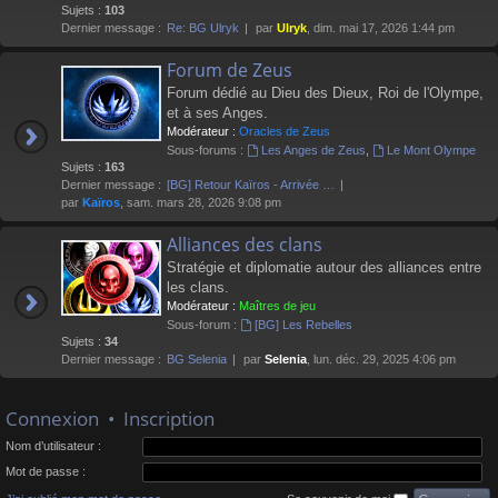
Sujets :
103
Dernier message :
Re: BG Ulryk
par
Ulryk
, dim. mai 17, 2026 1:44 pm
Forum de Zeus
Forum dédié au Dieu des Dieux, Roi de l'Olympe,
et à ses Anges.
Modérateur :
Oracles de Zeus
Sous-forums :
Les Anges de Zeus
,
Le Mont Olympe
Sujets :
163
Dernier message :
[BG] Retour Kaïros - Arrivée …
par
Kaïros
, sam. mars 28, 2026 9:08 pm
Alliances des clans
Stratégie et diplomatie autour des alliances entre
les clans.
Modérateur :
Maîtres de jeu
Sous-forum :
[BG] Les Rebelles
Sujets :
34
Dernier message :
BG Selenia
par
Selenia
, lun. déc. 29, 2025 4:06 pm
Connexion
•
Inscription
Nom d’utilisateur :
Mot de passe :