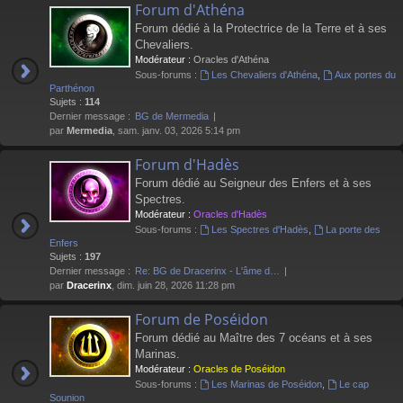
Forum d'Athéna
Forum dédié à la Protectrice de la Terre et à ses
Chevaliers.
Modérateur :
Oracles d'Athéna
Sous-forums :
Les Chevaliers d'Athéna
,
Aux portes du
Parthénon
Sujets :
114
Dernier message :
BG de Mermedia
par
Mermedia
, sam. janv. 03, 2026 5:14 pm
Forum d'Hadès
Forum dédié au Seigneur des Enfers et à ses
Spectres.
Modérateur :
Oracles d'Hadès
Sous-forums :
Les Spectres d'Hadès
,
La porte des
Enfers
Sujets :
197
Dernier message :
Re: BG de Dracerinx - L'âme d…
par
Dracerinx
, dim. juin 28, 2026 11:28 pm
Forum de Poséidon
Forum dédié au Maître des 7 océans et à ses
Marinas.
Modérateur :
Oracles de Poséidon
Sous-forums :
Les Marinas de Poséidon
,
Le cap
Sounion