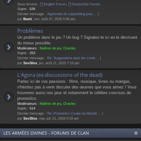
Sous-forums :
English Forum
,
Deutsches Forum
Sujets :
539
Dernier message :
Apprendre le copywriting pour…
par
Basti
, ven. août 07, 2026 5:56 am
Problèmes
Un problème dans le jeu ? Un bug ? Signalez-le ici en le décrivant
du mieux possible.
Modérateurs :
Maîtres de jeu
,
Oracles
Sujets :
253
Dernier message :
Re: Suggestions pour les comb…
par
Sov3liss
, jeu. août 21, 2025 7:10 pm
L'Agora (ex-discussions of the dead)
Parlez ici de vos passions : films, musique, livres ou mangas,
n'hésitez pas à venir discuter des œuvres que vous aimez ! Vous
trouverez aussi nos jeux et notamment le célèbre concours de
pronostics.
Modérateurs :
Maîtres de jeu
,
Oracles
Sujets :
514
Dernier message :
Re: Pronostics Coupe du Monde…
par
Sov3liss
, mar. juil. 21, 2026 9:33 am
LES ARMÉES DIVINES - FORUMS DE CLAN