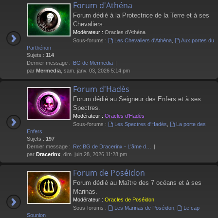
Forum d'Athéna
Forum dédié à la Protectrice de la Terre et à ses
Chevaliers.
Modérateur :
Oracles d'Athéna
Sous-forums :
Les Chevaliers d'Athéna
,
Aux portes du
Parthénon
Sujets :
114
Dernier message :
BG de Mermedia
par
Mermedia
, sam. janv. 03, 2026 5:14 pm
Forum d'Hadès
Forum dédié au Seigneur des Enfers et à ses
Spectres.
Modérateur :
Oracles d'Hadès
Sous-forums :
Les Spectres d'Hadès
,
La porte des
Enfers
Sujets :
197
Dernier message :
Re: BG de Dracerinx - L'âme d…
par
Dracerinx
, dim. juin 28, 2026 11:28 pm
Forum de Poséidon
Forum dédié au Maître des 7 océans et à ses
Marinas.
Modérateur :
Oracles de Poséidon
Sous-forums :
Les Marinas de Poséidon
,
Le cap
Sounion