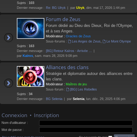
Sujets :
103
Dernier message :
Re: BG Ulryk
par
Ulryk
, dim. mai 17, 2026 1:44 pm
Forum de Zeus
Forum dédié au Dieu des Dieux, Roi de l'Olympe,
et à ses Anges.
Modérateur :
Oracles de Zeus
Sous-forums :
Les Anges de Zeus
,
Le Mont Olympe
Sujets :
163
Dernier message :
[BG] Retour Kaïros - Arrivée …
par
Kaïros
, sam. mars 28, 2026 9:08 pm
Alliances des clans
Stratégie et diplomatie autour des alliances entre
les clans.
Modérateur :
Maîtres de jeu
Sous-forum :
[BG] Les Rebelles
Sujets :
34
Dernier message :
BG Selenia
par
Selenia
, lun. déc. 29, 2025 4:06 pm
Connexion
•
Inscription
Nom d’utilisateur :
Mot de passe :