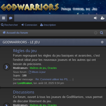
ac
Rechercher
or
Connexion
Inscription
on
ns
co
u
ne
cri
Accueil du forum
R
e
ur
m
xi
pti
GODWARRIORS - LE JEU
c
ci
s
on
on
h
Règles du jeu
s
e
Forum regroupant les règles du jeu basiques et avancées, c'est
r
l'endroit idéal pour les nouveaux joueurs et les autres qui ont
besoin de précisions.
c
Modérateurs :
Maîtres de jeu
,
Oracles
h
Sous-forum :
Mises à jour
e
Sujets :
188
Dernier message :
Re: Comment utiliser les PS, …
r
par
LordKraken
, lun. août 18, 2025 9:34 pm
Discussions
Ce forum, ouvert à tous les joueurs de GodWarriors, vous permet
de discuter librement du jeu.
Modérateurs :
Maîtres de jeu
,
Oracles