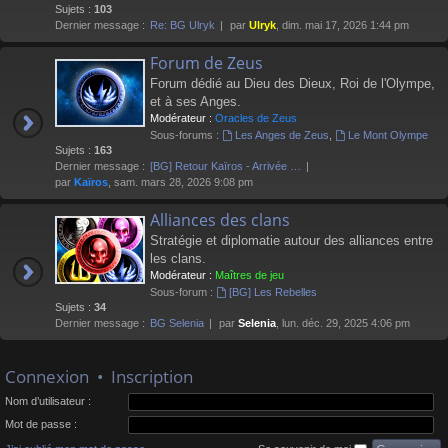
Sujets :
103
Dernier message :
Re: BG Ulryk
par
Ulryk
, dim. mai 17, 2026 1:44 pm
Forum de Zeus
Forum dédié au Dieu des Dieux, Roi de l'Olympe,
et à ses Anges.
Modérateur :
Oracles de Zeus
Sous-forums :
Les Anges de Zeus
,
Le Mont Olympe
Sujets :
163
Dernier message :
[BG] Retour Kaïros - Arrivée …
par
Kaïros
, sam. mars 28, 2026 9:08 pm
Alliances des clans
Stratégie et diplomatie autour des alliances entre
les clans.
Modérateur :
Maîtres de jeu
Sous-forum :
[BG] Les Rebelles
Sujets :
34
Dernier message :
BG Selenia
par
Selenia
, lun. déc. 29, 2025 4:06 pm
Connexion
•
Inscription
Nom d’utilisateur :
Mot de passe :