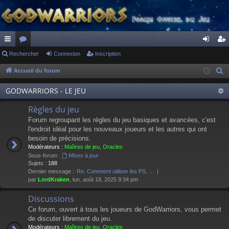
ac
Rechercher
or
Connexion
Inscription
on
ns
co
u
ne
cri
Accueil du forum
R
e
ur
m
xi
pti
GODWARRIORS - LE JEU
c
ci
s
on
on
h
Règles du jeu
s
e
Forum regroupant les règles du jeu basiques et avancées, c'est
r
l'endroit idéal pour les nouveaux joueurs et les autres qui ont
besoin de précisions.
c
Modérateurs :
Maîtres de jeu
,
Oracles
h
Sous-forum :
Mises à jour
e
Sujets :
188
Dernier message :
Re: Comment utiliser les PS, …
r
par
LordKraken
, lun. août 18, 2025 9:34 pm
Discussions
Ce forum, ouvert à tous les joueurs de GodWarriors, vous permet
de discuter librement du jeu.
Modérateurs :
Maîtres de jeu
,
Oracles