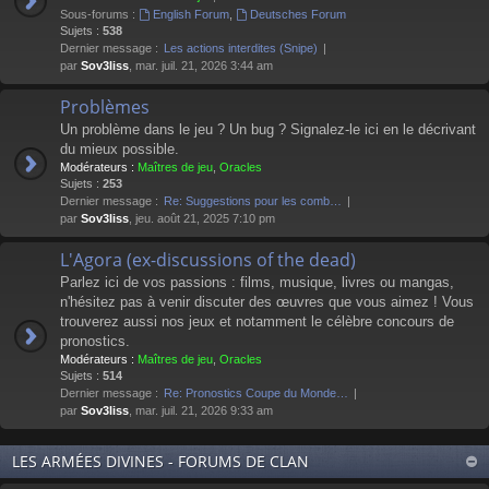
Sous-forums :
English Forum
,
Deutsches Forum
Sujets :
538
Dernier message :
Les actions interdites (Snipe)
par
Sov3liss
, mar. juil. 21, 2026 3:44 am
Problèmes
Un problème dans le jeu ? Un bug ? Signalez-le ici en le décrivant
du mieux possible.
Modérateurs :
Maîtres de jeu
,
Oracles
Sujets :
253
Dernier message :
Re: Suggestions pour les comb…
par
Sov3liss
, jeu. août 21, 2025 7:10 pm
L'Agora (ex-discussions of the dead)
Parlez ici de vos passions : films, musique, livres ou mangas,
n'hésitez pas à venir discuter des œuvres que vous aimez ! Vous
trouverez aussi nos jeux et notamment le célèbre concours de
pronostics.
Modérateurs :
Maîtres de jeu
,
Oracles
Sujets :
514
Dernier message :
Re: Pronostics Coupe du Monde…
par
Sov3liss
, mar. juil. 21, 2026 9:33 am
LES ARMÉES DIVINES - FORUMS DE CLAN