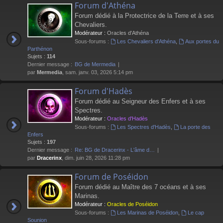
Forum d'Athéna
Forum dédié à la Protectrice de la Terre et à ses
Chevaliers.
Modérateur :
Oracles d'Athéna
Sous-forums :
Les Chevaliers d'Athéna
,
Aux portes du
Parthénon
Sujets :
114
Dernier message :
BG de Mermedia
par
Mermedia
, sam. janv. 03, 2026 5:14 pm
Forum d'Hadès
Forum dédié au Seigneur des Enfers et à ses
Spectres.
Modérateur :
Oracles d'Hadès
Sous-forums :
Les Spectres d'Hadès
,
La porte des
Enfers
Sujets :
197
Dernier message :
Re: BG de Dracerinx - L'âme d…
par
Dracerinx
, dim. juin 28, 2026 11:28 pm
Forum de Poséidon
Forum dédié au Maître des 7 océans et à ses
Marinas.
Modérateur :
Oracles de Poséidon
Sous-forums :
Les Marinas de Poséidon
,
Le cap
Sounion