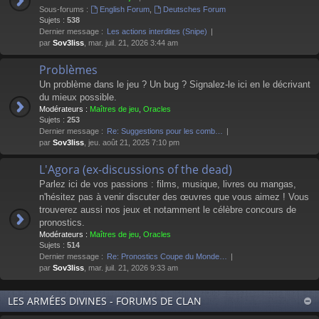
Sous-forums :
English Forum
,
Deutsches Forum
Sujets :
538
Dernier message :
Les actions interdites (Snipe)
par
Sov3liss
, mar. juil. 21, 2026 3:44 am
Problèmes
Un problème dans le jeu ? Un bug ? Signalez-le ici en le décrivant
du mieux possible.
Modérateurs :
Maîtres de jeu
,
Oracles
Sujets :
253
Dernier message :
Re: Suggestions pour les comb…
par
Sov3liss
, jeu. août 21, 2025 7:10 pm
L'Agora (ex-discussions of the dead)
Parlez ici de vos passions : films, musique, livres ou mangas,
n'hésitez pas à venir discuter des œuvres que vous aimez ! Vous
trouverez aussi nos jeux et notamment le célèbre concours de
pronostics.
Modérateurs :
Maîtres de jeu
,
Oracles
Sujets :
514
Dernier message :
Re: Pronostics Coupe du Monde…
par
Sov3liss
, mar. juil. 21, 2026 9:33 am
LES ARMÉES DIVINES - FORUMS DE CLAN