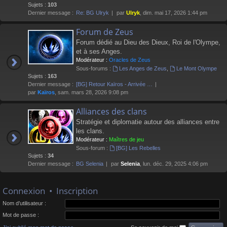
Sujets :
103
Dernier message :
Re: BG Ulryk
par
Ulryk
, dim. mai 17, 2026 1:44 pm
Forum de Zeus
Forum dédié au Dieu des Dieux, Roi de l'Olympe,
et à ses Anges.
Modérateur :
Oracles de Zeus
Sous-forums :
Les Anges de Zeus
,
Le Mont Olympe
Sujets :
163
Dernier message :
[BG] Retour Kaïros - Arrivée …
par
Kaïros
, sam. mars 28, 2026 9:08 pm
Alliances des clans
Stratégie et diplomatie autour des alliances entre
les clans.
Modérateur :
Maîtres de jeu
Sous-forum :
[BG] Les Rebelles
Sujets :
34
Dernier message :
BG Selenia
par
Selenia
, lun. déc. 29, 2025 4:06 pm
Connexion
•
Inscription
Nom d’utilisateur :
Mot de passe :