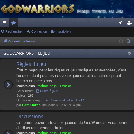
ac
Rechercher
or
Connexion
Inscription
on
ns
co
u
ne
cri
Accueil du forum
R
e
ur
m
xi
pti
GODWARRIORS - LE JEU
c
ci
s
on
on
h
Règles du jeu
s
e
Forum regroupant les règles du jeu basiques et avancées, c'est
r
l'endroit idéal pour les nouveaux joueurs et les autres qui ont
besoin de précisions.
c
Modérateurs :
Maîtres de jeu
,
Oracles
h
Sous-forum :
Mises à jour
e
Sujets :
188
Dernier message :
Re: Comment utiliser les PS, …
r
par
LordKraken
, lun. août 18, 2025 9:34 pm
Discussions
Ce forum, ouvert à tous les joueurs de GodWarriors, vous permet
de discuter librement du jeu.
Modérateurs :
Maîtres de jeu
,
Oracles