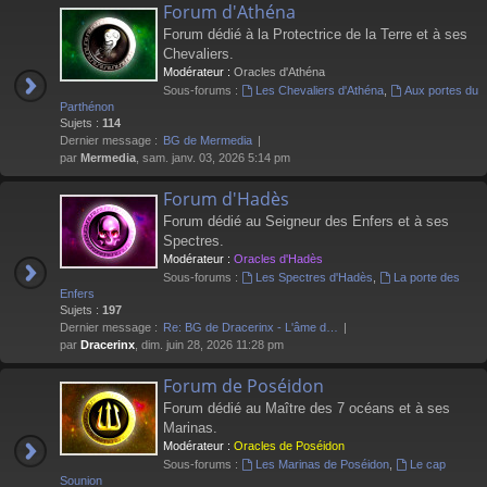
Forum d'Athéna
Forum dédié à la Protectrice de la Terre et à ses
Chevaliers.
Modérateur :
Oracles d'Athéna
Sous-forums :
Les Chevaliers d'Athéna
,
Aux portes du
Parthénon
Sujets :
114
Dernier message :
BG de Mermedia
par
Mermedia
, sam. janv. 03, 2026 5:14 pm
Forum d'Hadès
Forum dédié au Seigneur des Enfers et à ses
Spectres.
Modérateur :
Oracles d'Hadès
Sous-forums :
Les Spectres d'Hadès
,
La porte des
Enfers
Sujets :
197
Dernier message :
Re: BG de Dracerinx - L'âme d…
par
Dracerinx
, dim. juin 28, 2026 11:28 pm
Forum de Poséidon
Forum dédié au Maître des 7 océans et à ses
Marinas.
Modérateur :
Oracles de Poséidon
Sous-forums :
Les Marinas de Poséidon
,
Le cap
Sounion