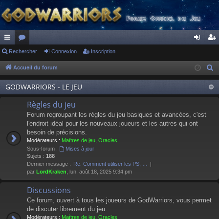
ac
Rechercher
or
Connexion
Inscription
on
ns
co
u
ne
cri
Accueil du forum
R
e
ur
m
xi
pti
GODWARRIORS - LE JEU
c
ci
s
on
on
h
Règles du jeu
s
e
Forum regroupant les règles du jeu basiques et avancées, c'est
r
l'endroit idéal pour les nouveaux joueurs et les autres qui ont
besoin de précisions.
c
Modérateurs :
Maîtres de jeu
,
Oracles
h
Sous-forum :
Mises à jour
e
Sujets :
188
Dernier message :
Re: Comment utiliser les PS, …
r
par
LordKraken
, lun. août 18, 2025 9:34 pm
Discussions
Ce forum, ouvert à tous les joueurs de GodWarriors, vous permet
de discuter librement du jeu.
Modérateurs :
Maîtres de jeu
,
Oracles