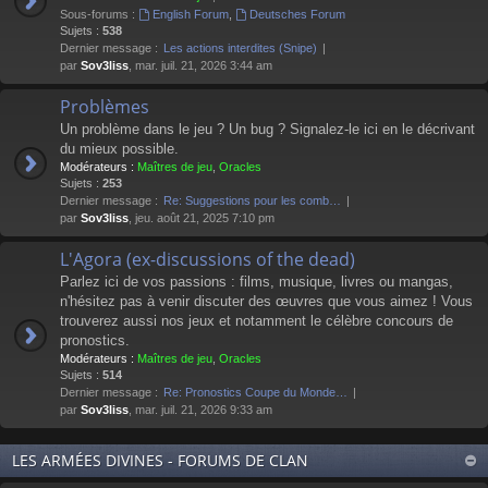
Sous-forums :
English Forum
,
Deutsches Forum
Sujets :
538
Dernier message :
Les actions interdites (Snipe)
par
Sov3liss
, mar. juil. 21, 2026 3:44 am
Problèmes
Un problème dans le jeu ? Un bug ? Signalez-le ici en le décrivant
du mieux possible.
Modérateurs :
Maîtres de jeu
,
Oracles
Sujets :
253
Dernier message :
Re: Suggestions pour les comb…
par
Sov3liss
, jeu. août 21, 2025 7:10 pm
L'Agora (ex-discussions of the dead)
Parlez ici de vos passions : films, musique, livres ou mangas,
n'hésitez pas à venir discuter des œuvres que vous aimez ! Vous
trouverez aussi nos jeux et notamment le célèbre concours de
pronostics.
Modérateurs :
Maîtres de jeu
,
Oracles
Sujets :
514
Dernier message :
Re: Pronostics Coupe du Monde…
par
Sov3liss
, mar. juil. 21, 2026 9:33 am
LES ARMÉES DIVINES - FORUMS DE CLAN