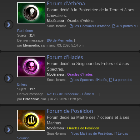
Forum d'Athéna
Forum dédié à la Protectrice de la Terre et à ses
Chevaliers.
Modérateur :
Oracles d'Athéna
Sous-forums :
Les Chevaliers d'Athéna
,
Aux portes du
Parthénon
Sujets :
114
Dernier message :
BG de Mermedia
par
Mermedia
, sam. janv. 03, 2026 5:14 pm
Forum d'Hadès
Forum dédié au Seigneur des Enfers et à ses
Spectres.
Modérateur :
Oracles d'Hadès
Sous-forums :
Les Spectres d'Hadès
,
La porte des
Enfers
Sujets :
197
Dernier message :
Re: BG de Dracerinx - L'âme d…
par
Dracerinx
, dim. juin 28, 2026 11:28 pm
Forum de Poséidon
Forum dédié au Maître des 7 océans et à ses
Marinas.
Modérateur :
Oracles de Poséidon
Sous-forums :
Les Marinas de Poséidon
,
Le cap
Sounion