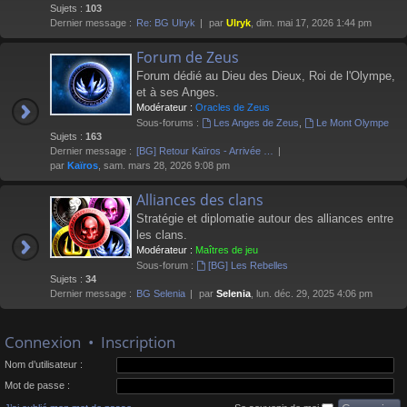
Sujets :
103
Dernier message :
Re: BG Ulryk
par
Ulryk
, dim. mai 17, 2026 1:44 pm
Forum de Zeus
Forum dédié au Dieu des Dieux, Roi de l'Olympe,
et à ses Anges.
Modérateur :
Oracles de Zeus
Sous-forums :
Les Anges de Zeus
,
Le Mont Olympe
Sujets :
163
Dernier message :
[BG] Retour Kaïros - Arrivée …
par
Kaïros
, sam. mars 28, 2026 9:08 pm
Alliances des clans
Stratégie et diplomatie autour des alliances entre
les clans.
Modérateur :
Maîtres de jeu
Sous-forum :
[BG] Les Rebelles
Sujets :
34
Dernier message :
BG Selenia
par
Selenia
, lun. déc. 29, 2025 4:06 pm
Connexion
•
Inscription
Nom d’utilisateur :
Mot de passe :